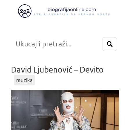
Idi
na
sadržaj
David Ljubenović – Devito
muzika