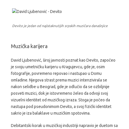
Devito je jedan od najistaknutijih srpskih muzičara današnjice
Muzička karijera
David Ljubenović, široj javnosti poznat kao Devito, započeo
je svoju umetničku karijeru u Kragujevcu, gde je, osim
fotografije, povremeno repovao i nastupao u Domu
omladine. Njegova strast prema muzici intenzivirala se
nakon selidbe u Beograd, gde je odlučio da se ozbiljnije
posveti muzici, dok je istovremeno želeo da odvoji svoj
vizuelni identitet od muzičkog izraza. Stoga je počeo da
nastupa pod pseudonimom Devito, a svoj fizički identitet
sakrio je iza balaklave u muzičkim spotovima.
Debitantski korak u muzičkoj industriji napravio je duetom sa