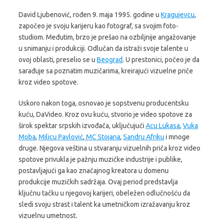
David Ljubenović, rođen 9. maja 1995. godine u
Kragujevcu
,
započeo je svoju karijeru kao fotograf, sa svojim foto-
studiom. Međutim, brzo je prešao na ozbiljnije angažovanje
u snimanju i produkciji. Odlučan da istraži svoje talente u
ovoj oblasti, preselio se u
Beograd
. U prestonici, počeo je da
sarađuje sa poznatim muzičarima, kreirajući vizuelne priče
kroz video spotove.
Uskoro nakon toga, osnovao je sopstvenu producentsku
kuću, DaVideo. Kroz ovu kuću, stvorio je video spotove za
širok spektar srpskih izvođača, uključujući
Acu Lukasa
,
Vuka
Moba
,
Milicu Pavlović
,
MC Stojana
,
Sandru Afriku
i mnoge
druge. Njegova veština u stvaranju vizuelnih priča kroz video
spotove privukla je pažnju muzičke industrije i publike,
postavljajući ga kao značajnog kreatora u domenu
produkcije muzičkih sadržaja. Ovaj period predstavlja
ključnu tačku u njegovoj karijeri, obeležen odlučnošću da
sledi svoju strast i talent ka umetničkom izražavanju kroz
vizuelnu umetnost.