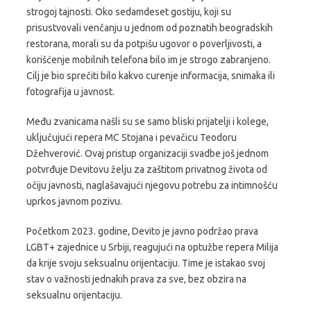
strogoj tajnosti. Oko sedamdeset gostiju, koji su
prisustvovali venčanju u jednom od poznatih beogradskih
restorana, morali su da potpišu ugovor o poverljivosti, a
korišćenje mobilnih telefona bilo im je strogo zabranjeno.
Cilj je bio sprečiti bilo kakvo curenje informacija, snimaka ili
fotografija u javnost.
Među zvanicama našli su se samo bliski prijatelji i kolege,
uključujući repera MC Stojana i pevačicu Teodoru
Džehverović. Ovaj pristup organizaciji svadbe još jednom
potvrđuje Devitovu želju za zaštitom privatnog života od
očiju javnosti, naglašavajući njegovu potrebu za intimnošću
uprkos javnom pozivu.
Početkom 2023. godine, Devito je javno podržao prava
LGBT+ zajednice u Srbiji, reagujući na optužbe repera Milija
da krije svoju seksualnu orijentaciju. Time je istakao svoj
stav o važnosti jednakih prava za sve, bez obzira na
seksualnu orijentaciju.