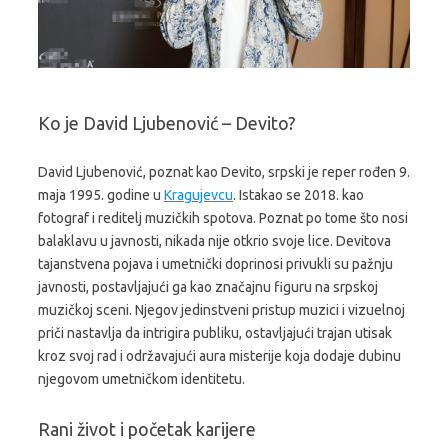
Ko je David Ljubenović – Devito?
David Ljubenović, poznat kao Devito, srpski je reper rođen 9.
maja 1995. godine u
Kragujevcu
. Istakao se 2018. kao
fotograf i reditelj muzičkih spotova. Poznat po tome što nosi
balaklavu u javnosti, nikada nije otkrio svoje lice. Devitova
tajanstvena pojava i umetnički doprinosi privukli su pažnju
javnosti, postavljajući ga kao značajnu figuru na srpskoj
muzičkoj sceni. Njegov jedinstveni pristup muzici i vizuelnoj
priči nastavlja da intrigira publiku, ostavljajući trajan utisak
kroz svoj rad i održavajući aura misterije koja dodaje dubinu
njegovom umetničkom identitetu.
Rani život i početak karijere