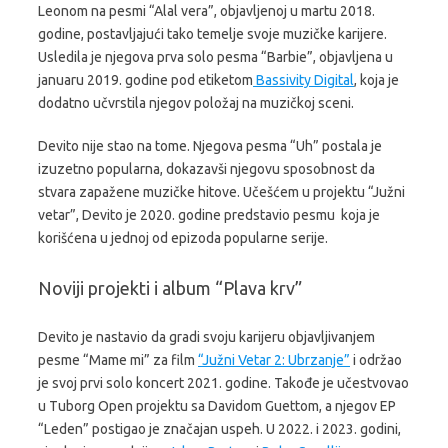
Leonom na pesmi “Alal vera”, objavljenoj u martu 2018.
godine, postavljajući tako temelje svoje muzičke karijere.
Usledila je njegova prva solo pesma “Barbie”, objavljena u
januaru 2019. godine pod etiketom
Bassivity Digital
, koja je
dodatno učvrstila njegov položaj na muzičkoj sceni.
Devito nije stao na tome. Njegova pesma “Uh” postala je
izuzetno popularna, dokazavši njegovu sposobnost da
stvara zapažene muzičke hitove. Učešćem u projektu “Južni
vetar”, Devito je 2020. godine predstavio pesmu koja je
korišćena u jednoj od epizoda popularne serije.
Noviji projekti i album “Plava krv”
Devito je nastavio da gradi svoju karijeru objavljivanjem
pesme “Mame mi” za film
“Južni Vetar 2: Ubrzanje”
i održao
je svoj prvi solo koncert 2021. godine. Takođe je učestvovao
u Tuborg Open projektu sa Davidom Guettom, a njegov EP
“Leden” postigao je značajan uspeh. U 2022. i 2023. godini,