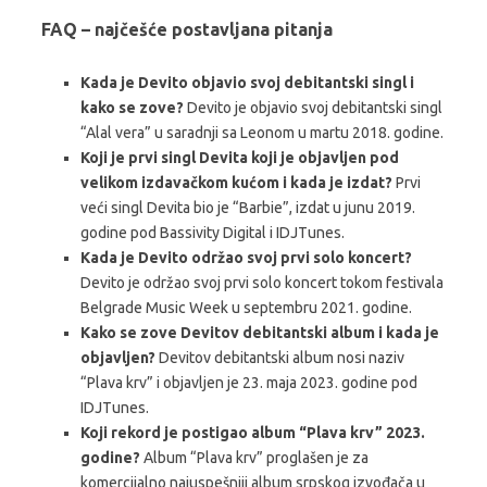
FAQ – najčešće postavljana pitanja
Kada je Devito objavio svoj debitantski singl i
kako se zove?
Devito je objavio svoj debitantski singl
“Alal vera” u saradnji sa Leonom u martu 2018. godine.
Koji je prvi singl Devita koji je objavljen pod
velikom izdavačkom kućom i kada je izdat?
Prvi
veći singl Devita bio je “Barbie”, izdat u junu 2019.
godine pod Bassivity Digital i IDJTunes.
Kada je Devito održao svoj prvi solo koncert?
Devito je održao svoj prvi solo koncert tokom festivala
Belgrade Music Week u septembru 2021. godine.
Kako se zove Devitov debitantski album i kada je
objavljen?
Devitov debitantski album nosi naziv
“Plava krv” i objavljen je 23. maja 2023. godine pod
IDJTunes.
Koji rekord je postigao album “Plava krv” 2023.
godine?
Album “Plava krv” proglašen je za
komercijalno najuspešniji album srpskog izvođača u