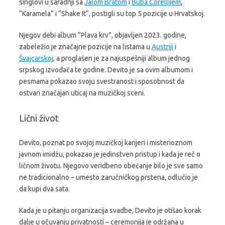
singlovi u saradnji sa
Jalom Bratom
i
Buba Corellijem
,
“Karamela” i “Shake It”, postigli su top 5 pozicije u Hrvatskoj.
Njegov debi album “Plava krv”, objavljen 2023. godine,
zabeležio je značajne pozicije na listama u
Austriji
i
Švajcarskoj
, a proglašen je za najuspešniji album jednog
srpskog izvođača te godine. Devito je sa ovim albumom i
pesmama pokazao svoju svestranost i sposobnost da
ostvari značajan uticaj na muzičkoj sceni.
Lični život
Devito, poznat po svojoj muzičkoj karijeri i misterioznom
javnom imidžu, pokazao je jedinstven pristup i kada je reč o
ličnom životu. Njegovo veridbeno obećanje bilo je sve samo
ne tradicionalno – umesto zaručničkog prstena, odlučio je
da kupi dva sata.
Kada je u pitanju organizacija svadbe, Devito je otišao korak
dalje u očuvanju privatnosti – ceremonija je održana u