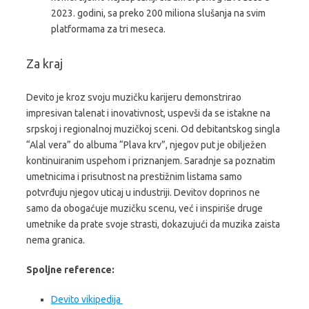
2023. godini, sa preko 200 miliona slušanja na svim
platformama za tri meseca.
Za kraj
Devito je kroz svoju muzičku karijeru demonstrirao
impresivan talenat i inovativnost, uspevši da se istakne na
srpskoj i regionalnoj muzičkoj sceni. Od debitantskog singla
“Alal vera” do albuma “Plava krv”, njegov put je obilježen
kontinuiranim uspehom i priznanjem. Saradnje sa poznatim
umetnicima i prisutnost na prestižnim listama samo
potvrđuju njegov uticaj u industriji. Devitov doprinos ne
samo da obogaćuje muzičku scenu, već i inspiriše druge
umetnike da prate svoje strasti, dokazujući da muzika zaista
nema granica.
Spoljne reference:
Devito vikipedija