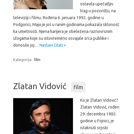
ostavila upečatljiv
trag u pozorištu, na
televiziji i filmu. Rođena 6. januara 1992. godine u
Podgorici, Maja je još u ranim godinama pokazala sklonost
ka umetnosti. Njena karijera je obeležena raznovrsnim
ulogama koje su istovremeno osvajale srca publike i
donosile joj…
Nastavi čitati »
Kategorija:
film
Zlatan Vidović
film
Ko je Zlatan Vidović?
Zlatan Vidović, rođen
29. decembra 1983.
godine u Fojnici, je
istaknuti srpski