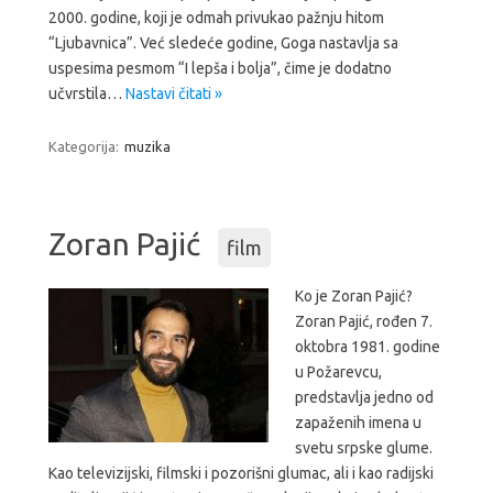
2000. godine, koji je odmah privukao pažnju hitom
“Ljubavnica”. Već sledeće godine, Goga nastavlja sa
uspesima pesmom “I lepša i bolja”, čime je dodatno
učvrstila…
Nastavi čitati »
Kategorija:
muzika
Zoran Pajić
film
Ko je Zoran Pajić?
Zoran Pajić, rođen 7.
oktobra 1981. godine
u Požarevcu,
predstavlja jedno od
zapaženih imena u
svetu srpske glume.
Kao televizijski, filmski i pozorišni glumac, ali i kao radijski