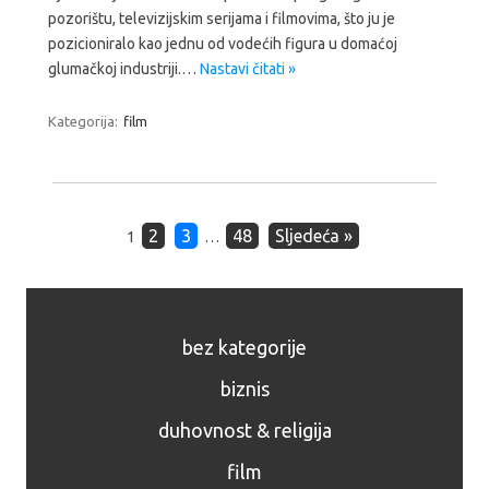
pozorištu, televizijskim serijama i filmovima, što ju je
pozicioniralo kao jednu od vodećih figura u domaćoj
glumačkoj industriji.…
Nastavi čitati »
Kategorija:
film
2
3
48
Sljedeća »
1
…
bez kategorije
biznis
duhovnost & religija
film