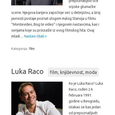
prepoznatljivo lice
srpske glumačke
scene. Njegova karijera započinje već u detinjstvu, a široj
javnosti postaje poznat ulogom malog Stanoja u filmu
“Montevideo, Bog te video” i njegovim nastavcima, kao i
serijama koje su proizašle iz ovog filmskog hita. Ovaj
mladi…
Nastavi čitati »
Kategorija:
film
Luka Raco
film
,
književnost
,
moda
Ko je Luka Raco? Luka
Raco, rođen 24.
februara 1991.
godine u Beogradu,
istakao se kao jedan
od prepoznatljivih