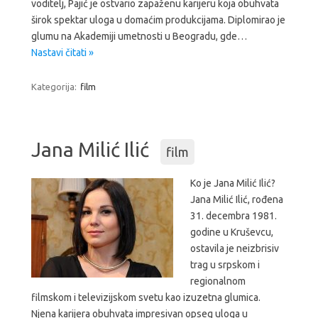
voditelj, Pajić je ostvario zapaženu karijeru koja obuhvata
širok spektar uloga u domaćim produkcijama. Diplomirao je
glumu na Akademiji umetnosti u Beogradu, gde…
Nastavi čitati »
Kategorija:
film
Jana Milić Ilić
film
Ko je Jana Milić Ilić?
Jana Milić Ilić, rođena
31. decembra 1981.
godine u Kruševcu,
ostavila je neizbrisiv
trag u srpskom i
regionalnom
filmskom i televizijskom svetu kao izuzetna glumica.
Njena karijera obuhvata impresivan opseg uloga u