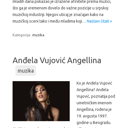
mladih dana pokazao je izražene afinitete prema muzici,
što ga je vremenom dovelo do važne pozicije u srpskoj
muzičkoj industriji. Njegov uticaj je značajan kako na
muzičkoj sceni tako i među mladima koji…
Nastavi čitati »
Kategorija:
muzika
Anđela Vujović Angellina
muzika
Ko je Anđela Vujović
Angellina? Anđela
Vujović, poznatija pod
umetničkim imenom
Angellina, rođena je
19. avgusta 1997.
godine u Beogradu.