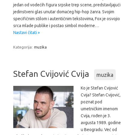
jedan od vodećih figura srpske trep scene, predstavljajući
jedinstveni glas unutar domaćeg hip-hop žanra. Svojim
specifičnim stilom i autentičnim tekstovima, Fox je osvojio
srca mlade publike i postao simbol moderne…
Nastavi čitati »
Kategorija:
muzika
Stefan Cvijović Cvija
muzika
Ko je Stefan Cvijović
Cvija? Stefan Cvijović,
poznat pod
umetničkim imenom
Cvija, rođen je 3.
avgusta 1989. godine
u Beogradu. Već od