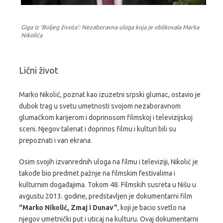
Giga iz ‘Boljeg života’: Nezaboravna uloga koja je oblikovala Marka
Nikolića
Lični život
Marko Nikolić, poznat kao izuzetni srpski glumac, ostavio je
dubok trag u svetu umetnosti svojom nezaboravnom
glumačkom karijerom i doprinosom filmskoj i televizijskoj
sceni. Njegov talenat i doprinos filmu i kulturi bili su
prepoznati i van ekrana.
Osim svojih izvanrednih uloga na filmu i televiziji, Nikolić je
takođe bio predmet pažnje na filmskim festivalima i
kulturnim događajima. Tokom 48. Filmskih susreta u Nišu u
avgustu 2013. godine, predstavljen je dokumentarni film
“Marko Nikolić, Zmaj i Dunav”
, koji je bacio svetlo na
njegov umetnički put i uticaj na kulturu. Ovaj dokumentarni