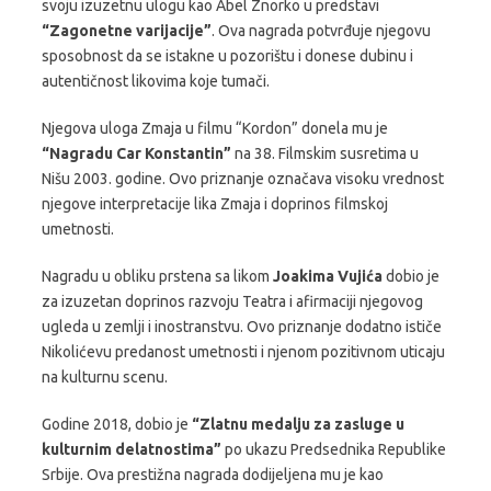
svoju izuzetnu ulogu kao Abel Znorko u predstavi
“Zagonetne varijacije”
. Ova nagrada potvrđuje njegovu
sposobnost da se istakne u pozorištu i donese dubinu i
autentičnost likovima koje tumači.
Njegova uloga Zmaja u filmu
“Kordon”
donela mu je
“Nagradu Car Konstantin”
na 38. Filmskim susretima u
Nišu 2003. godine. Ovo priznanje označava visoku vrednost
njegove interpretacije lika Zmaja i doprinos filmskoj
umetnosti.
Nagradu u obliku prstena sa likom
Joakima Vujića
dobio je
za izuzetan doprinos razvoju Teatra i afirmaciji njegovog
ugleda u zemlji i inostranstvu. Ovo priznanje dodatno ističe
Nikolićevu predanost umetnosti i njenom pozitivnom uticaju
na kulturnu scenu.
Godine 2018, dobio je
“Zlatnu medalju za zasluge u
kulturnim delatnostima”
po ukazu Predsednika Republike
Srbije. Ova prestižna nagrada dodijeljena mu je kao