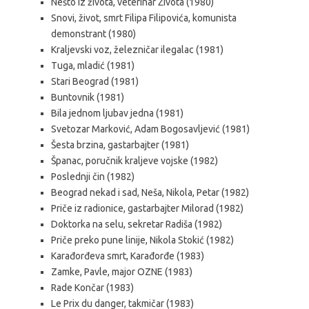
Nešto iz života, veterinar Života (1980)
Snovi, život, smrt Filipa Filipovića, komunista
demonstrant (1980)
Kraljevski voz, železničar ilegalac (1981)
Tuga, mladić (1981)
Stari Beograd (1981)
Buntovnik (1981)
Bila jednom ljubav jedna (1981)
Svetozar Marković, Adam Bogosavljević (1981)
Šesta brzina, gastarbajter (1981)
Španac, poručnik kraljeve vojske (1982)
Poslednji čin (1982)
Beograd nekad i sad, Neša, Nikola, Petar (1982)
Priče iz radionice, gastarbajter Milorad (1982)
Doktorka na selu, sekretar Radiša (1982)
Priče preko pune linije, Nikola Stokić (1982)
Karađorđeva smrt, Karađorđe (1983)
Zamke, Pavle, major OZNE (1983)
Rade Končar (1983)
Le Prix du danger, takmičar (1983)