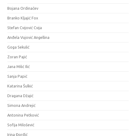
Bojana Ordinačev
Branko Kljajić Fox
Stefan Cvijović Cvija
Anđela Vujović Angellina
Goga Sekulić
Zoran Pajić
Jana Milić Ilić
Sanja Papić
Katarina Šulkić
Dragana Džajić
Simona Andrejić
Antonina Petković
Sofija Milošević
Irina Đorđić