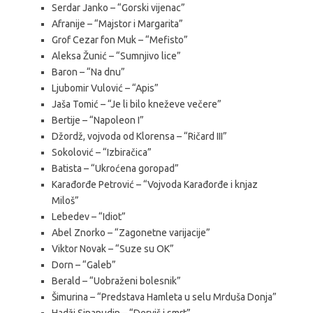
Serdar Janko – “Gorski vijenac”
Afranije – “Majstor i Margarita”
Grof Cezar fon Muk – “Mefisto”
Aleksa Žunić – “Sumnjivo lice”
Baron – “Na dnu”
Ljubomir Vulović – “Apis”
Jaša Tomić – “Je li bilo kneževe večere”
Bertije – “Napoleon I”
Džordž, vojvoda od Klorensa – “Ričard III”
Sokolović – “Izbiračica”
Batista – “Ukroćena goropad”
Karađorđe Petrović – “Vojvoda Karađorđe i knjaz
Miloš”
Lebedev – “Idiot”
Abel Znorko – “Zagonetne varijacije”
Viktor Novak – “Suze su OK”
Dorn – “Galeb”
Berald – “Uobraženi bolesnik”
Šimurina – “Predstava Hamleta u selu Mrduša Donja”
Hadži Sinanudin – “Derviš i smrt”