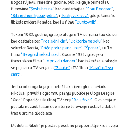
Bogosavljević. Naredne godine, publika ga je primetila u
filmovima
“Šesta brzina”
kao gastarbajter,
“Stari Beograd”
,
“Bila jednom ljubav jedna”
, i
“Kraljevski voz”
gde je tumačio
lik železničara ilegalca, kao i u filmu
“Buntovnik”
.
Tokom 1982. godine, igrao je uloge u TV serijama kao što su
kao gastarbajter,
“Poslednji čin”
,
“Doktorka na selu”
kao
sekretar Radiša,
“Priče preko pune linije”
,
“Španac”
, i u TV
filmu
“Beograd nekad i sad”
. Godine 1983. igrao je u
francuskom filmu
“Le prix du danger”
kao takmičar, a takođe
se pojavio u TV serijama
“Zamke”
i TV filmu
“Karađorđeva
smrt”
.
Jedna od uloga koja je obeležila karijeru glumca Marka
Nikolića i privukla ogromnu pažnju publike je uloga Dragiše
“Gige” Popadića u kultnoj TV seriji
“Bolji život”
. Ova serija je
postala nezaobilazan deo istorije televizije i ostavila dubok
trag u srcima gledalaca.
Međutim, Nikolić je postao posebno prepoznatljiv kroz svoju