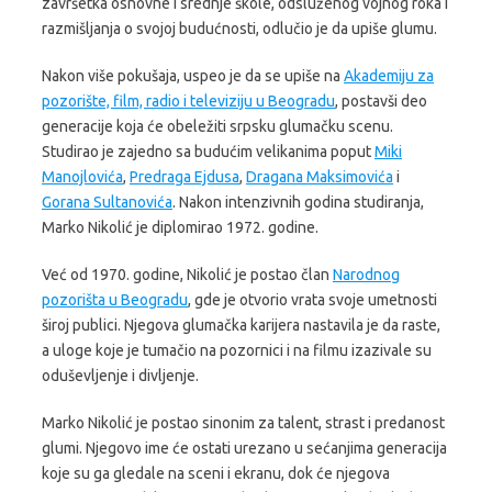
završetka osnovne i srednje škole, odsluženog vojnog roka i
razmišljanja o svojoj budućnosti, odlučio je da upiše glumu.
Nakon više pokušaja, uspeo je da se upiše na
Akademiju za
pozorište, film, radio i televiziju u Beogradu
, postavši deo
generacije koja će obeležiti srpsku glumačku scenu.
Studirao je zajedno sa budućim velikanima poput
Miki
Manojlovića
,
Predraga Ejdusa
,
Dragana Maksimovića
i
Gorana Sultanovića
. Nakon intenzivnih godina studiranja,
Marko Nikolić je diplomirao 1972. godine.
Već od 1970. godine, Nikolić je postao član
Narodnog
pozorišta u Beogradu
, gde je otvorio vrata svoje umetnosti
široj publici. Njegova glumačka karijera nastavila je da raste,
a uloge koje je tumačio na pozornici i na filmu izazivale su
oduševljenje i divljenje.
Marko Nikolić je postao sinonim za talent, strast i predanost
glumi. Njegovo ime će ostati urezano u sećanjima generacija
koje su ga gledale na sceni i ekranu, dok će njegova