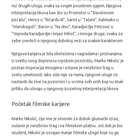
niz drugih uloga, svaka sa svojim posebnim sjajem. Njegova
interpretacija likova kao što su Promotor u
“Đavolovom
pečatu”
, Henry u
“Ričardu III”
, Saroš u
“Tašani”
, Kalimako u
“Mandragoli”
, Baron u
“Na dnu”
, Karadjordje Petrović u
“Vojvoda Karadjordje i knjaz Miloš”
, i mnoge druge, svaka za
sebe svedoči o njegovoj dubokoj vezi sa svakim karakterom.
Njegova karijera je bila obeležena i nagradama i priznanjima.
U svetlu svog doprinosa srpskom pozorištu, Marko Nikolić je
postao inspiracija mnogima i ostavio je neizbrisiv trag u
svetu umetnosti. Iako više nije sa nama, njegove uloge će
nastaviti da žive na pozornici i u srcima svih onih koji su imali
priliku da uživaju u njegovoj izuzetnoj interpretaciji likova.
Početak filmske karijere
Marko Nikolić, čije ime je sinonim za dubok glumački izraz,
ostavio je neizbrisiv trag i na filmskom platnu. Još dok je bio
student, Nikolić je osvajao manje filmske uloge koje su ga