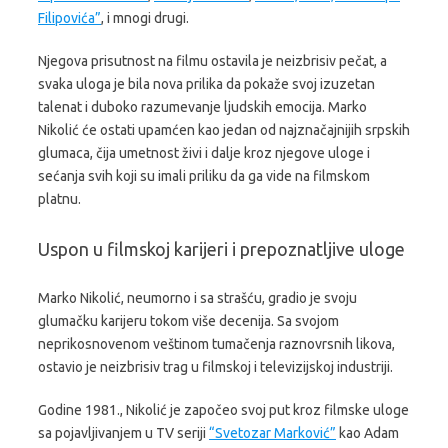
Filipovića”
, i mnogi drugi.
Njegova prisutnost na filmu ostavila je neizbrisiv pečat, a
svaka uloga je bila nova prilika da pokaže svoj izuzetan
talenat i duboko razumevanje ljudskih emocija. Marko
Nikolić će ostati upamćen kao jedan od najznačajnijih srpskih
glumaca, čija umetnost živi i dalje kroz njegove uloge i
sećanja svih koji su imali priliku da ga vide na filmskom
platnu.
Uspon u filmskoj karijeri i prepoznatljive uloge
Marko Nikolić, neumorno i sa strašću, gradio je svoju
glumačku karijeru tokom više decenija. Sa svojom
neprikosnovenom veštinom tumačenja raznovrsnih likova,
ostavio je neizbrisiv trag u filmskoj i televizijskoj industriji.
Godine 1981., Nikolić je započeo svoj put kroz filmske uloge
sa pojavljivanjem u TV seriji
“Svetozar Marković”
kao Adam