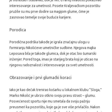
je odrastao i stasavao, dok je već u ranoj mladosti pokazivao
interesovanje za umetnost. Posete Kraljevačkom pozorištu
pružile su mu prve dodire sa magijom glume, čime je
zasnovao temelje svoje buduće karijere.
Porodica
Porodična podrška takođe je igrala značajnu ulogu u
formiranju Nikolićeve umetničke sudbine. Njegova majka
Leposava bila je takođe glumica, dok je otac bio šumarski
inženjer. Pored toga, imao je starijeg brata koji je uticao na
njegovu radoznalost i interesovanje za svet umetnosti.
Obrazovanje i prvi glumački koraci
Iako je kao dečak trenirao košarku u lokalnom klubu “Sloga,”
Marko Nikolić je ubrzo otkrio svoju pravu strast – glumu.
Posvećenost sportu nije mu smetala da svoju pažnju
preusmeri ka pozorištu, koje ga je sve više privlačilo. Nakon