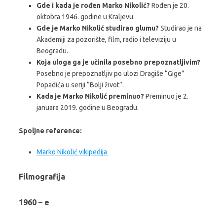
Gde i kada je rođen Marko Nikolić?
Rođen je 20.
oktobra 1946. godine u Kraljevu.
Gde je Marko Nikolić studirao glumu?
Studirao je na
Akademiji za pozorište, film, radio i televiziju u
Beogradu.
Koja uloga ga je učinila posebno prepoznatljivim?
Posebno je prepoznatljiv po ulozi Dragiše “Gige”
Popadića u seriji “Bolji život”.
Kada je Marko Nikolić preminuo?
Preminuo je 2.
januara 2019. godine u Beogradu.
Spoljne reference:
Marko Nikolić vikipedija
Filmografija
1960 – e