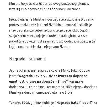
film pružio je uvid u život i rad ovog izuzetnog glumca,
istražujući njegovo nasleđe i doprinos umetnosti.
Njegov uticaj na filmsku industriju i televiziju nije bio samo
profesionalan, već je i lični život bio od značaja. Nikolić je
imao tri braka iza sebe i ukupno troje dece, uključujući i
svoju ćerku Minu, koja je takođe postala glumica. Ova
porodična povezanost sa umetnošću dodatno ističe značaj
koji je umetnost imala u njegovom životu.
Nagrade i priznanja
Jedna od značajnih nagrada koju je Marko Nikolić dobio
jeste
“Nagrada Pavle Vuisić za izuzetan doprinos
umetnosti glume na domaćem filmu”
koja mu je
dodeljena 2012. godine. Ova nagrada ističe njegov doprinos
filmskoj industriji i umetnosti glume u Srbiji.
Takođe, 1998. godine, dobio je
“Nagradu Raša Plaović”
za