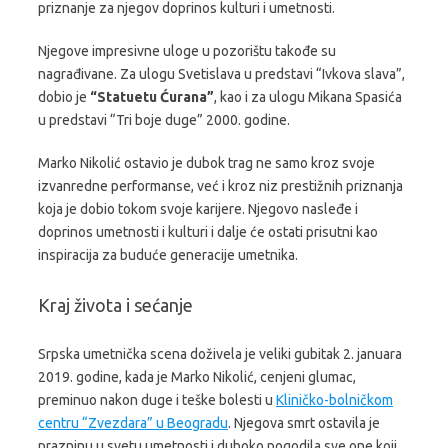
priznanje za njegov doprinos kulturi i umetnosti.
Njegove impresivne uloge u pozorištu takođe su
nagrađivane. Za ulogu Svetislava u predstavi
“Ivkova slava”
,
dobio je
“Statuetu Ćurana”
, kao i za ulogu Mikana Spasića
u predstavi
“Tri boje duge”
2000. godine.
Marko Nikolić ostavio je dubok trag ne samo kroz svoje
izvanredne performanse, već i kroz niz prestižnih priznanja
koja je dobio tokom svoje karijere. Njegovo nasleđe i
doprinos umetnosti i kulturi i dalje će ostati prisutni kao
inspiracija za buduće generacije umetnika.
Kraj života i sećanje
Srpska umetnička scena doživela je veliki gubitak 2. januara
2019. godine, kada je Marko Nikolić, cenjeni glumac,
preminuo nakon duge i teške bolesti u
Kliničko-bolničkom
centru “Zvezdara” u Beogradu
. Njegova smrt ostavila je
prazninu u svetu umetnosti i duboko pogodila sve one koji