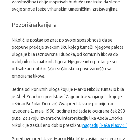
zaostavština i dalje inspirisati buduće umetnike da slede
svoje snove i teže vrhunskim umetničkim izražavanjima.
Pozorišna karijera
Nikolić je postao poznat po svojoj sposobnosti da se
potpuno predaje svakom liku kojeg tumači. Njegova paleta
uloga je bila raznovrsna i duboka, od komičnih likova do
ozbiljnih i dramatičnih figura. Njegove interpretacije su
odisale autentičnošću i suštinskom povezanošću sa
emocijama likova.
Jedna od ikoničnih uloga koju je Marko Nikolić tumačio bila
je Abel Znorko u predstavi
“Zagonetne varijacije”
, koju je
režirao Božidar Đurović. Ova predstava je premijerno
izvedena 2. maja 1998. godine i od tada je odigrana čak 293
puta. Za svoju izvanrednu interpretaciju lika Abela Znorka,
Nikolić je zasluženo dobio prestižnu
nagradu
“Raša Plaović.”
Pored ove predstave, Marko Nikolić je zasijao na sceni kroz