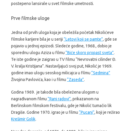
postepeno lansirale u svet filmske umetnosti.
Prve filmske uloge
Jedna od prvih uloga koja je obeležila početak Nikolićeve
filmske karijere bila je u seriji
“Letovi koji se pamte”
, gde se
pojavio u jednoj epizodi. Sledeće godine, 1968., dobio je
sporednu ulogu Aziza u filmu
“Biće skoro propast sveta”
.
Te iste godine je zaigrao u TV filmu
“Nevrovatni cilinder Đ.
V. kralja Kristijana”
. Nastavljajući svoj put, Nikolić je 1969.
godine imao ulogu seoskog milicajca u filmu
“Sedmina”
Živojina Pavlovića, kao i u filmu
“Zaseda”
.
Godina 1969. je takođe bila obeležena ulogom u
nagrađivanom filmu
“Rani radovi”
, prikazanom na
Berlinskom filmskom festivalu, gde je Nikolić tumačio lik
Dragiše. Godine 1970. igrao je u filmu
“Pucanj”
, koji je režirao
Krešimir Golik
.