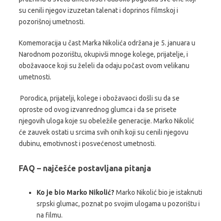
su cenili njegov izuzetan talenat i doprinos filmskoj i
pozorišnoj umetnosti.
Komemoracija u čast Marka Nikolića održana je 5. januara u
Narodnom pozorištu, okupivši mnoge kolege, prijatelje, i
obožavaoce koji su želeli da odaju počast ovom velikanu
umetnosti.
Porodica, prijatelji, kolege i obožavaoci došli su da se
oproste od ovog izvanrednog glumca i da se prisete
njegovih uloga koje su obeležile generacije.
Marko Nikolić
će zauvek ostati u srcima svih onih koji su cenili njegovu
dubinu, emotivnost i posvećenost umetnosti.
FAQ – najčešće postavljana pitanja
Ko je bio Marko Nikolić?
Marko Nikolić bio je istaknuti
srpski glumac, poznat po svojim ulogama u pozorištu i
na filmu.