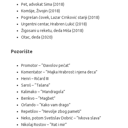
Pet, advokat Sima (2018)
Komšije, Živojin (2018)
Pogrešan čovek, Lazar Crnković stariji (2018)
Urgentni centar, Hrabren Lukić (2018)
Žigosani u reketu, deda Miša (2018)
Otac, deda (2020)
Pozorište
Promotor – “Đavolov pečat”
Komentator – “Majka Hrabrost i njena deca”
Henri – Ričard III
Saroš – “Tašana”
Kalimako – “Mandragola”
Benkvo – “Magbet”
Orlando – “Kako vam drago”
Repetilov – “Nevolje zbog pameti”
Neko, potom Svetislav Dobrić – “Ivkova slava”
Nikolaj Rostov – “Rat i mir”