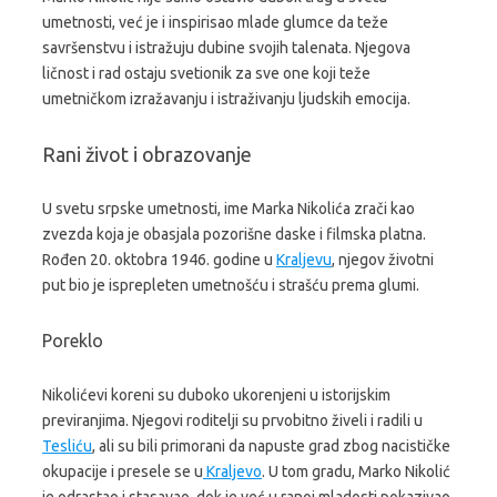
umetnosti, već je i inspirisao mlade glumce da teže
savršenstvu i istražuju dubine svojih talenata. Njegova
ličnost i rad ostaju svetionik za sve one koji teže
umetničkom izražavanju i istraživanju ljudskih emocija.
Rani život i obrazovanje
U svetu srpske umetnosti, ime Marka Nikolića zrači kao
zvezda koja je obasjala pozorišne daske i filmska platna.
Rođen 20. oktobra 1946. godine u
Kraljevu
, njegov životni
put bio je isprepleten umetnošću i strašću prema glumi.
Poreklo
Nikolićevi koreni su duboko ukorenjeni u istorijskim
previranjima. Njegovi roditelji su prvobitno živeli i radili u
Tesliću
, ali su bili primorani da napuste grad zbog nacističke
okupacije i presele se u
Kraljevo
. U tom gradu, Marko Nikolić