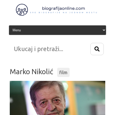
Idi
na
sadržaj
Marko Nikolić
film