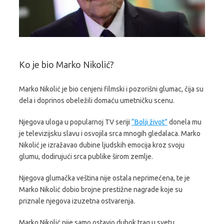
Ko je bio Marko Nikolić?
Marko Nikolić je bio cenjeni filmski i pozorišni glumac, čija su
dela i doprinos obeležili domaću umetničku scenu.
Njegova uloga u popularnoj TV seriji
“Bolji život”
donela mu
je televizijsku slavu i osvojila srca mnogih gledalaca. Marko
Nikolić je izražavao dubine ljudskih emocija kroz svoju
glumu, dodirujući srca publike širom zemlje.
Njegova glumačka veština nije ostala neprimećena, te je
Marko Nikolić dobio brojne prestižne nagrade koje su
priznale njegova izuzetna ostvarenja.
Marko Nikolić nije samo ostavio dubok trag u svetu