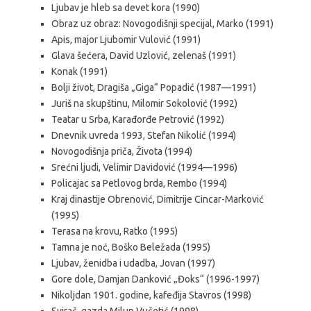
Ljubav je hleb sa devet kora (1990)
Obraz uz obraz: Novogodišnji specijal, Marko (1991)
Apis, major Ljubomir Vulović (1991)
Glava šećera, David Uzlović, zelenaš (1991)
Konak (1991)
Bolji život, Dragiša „Giga“ Popadić (1987—1991)
Juriš na skupštinu, Milomir Sokolović (1992)
Teatar u Srba, Karađorđe Petrović (1992)
Dnevnik uvreda 1993, Stefan Nikolić (1994)
Novogodišnja priča, Života (1994)
Srećni ljudi, Velimir Davidović (1994—1996)
Policajac sa Petlovog brda, Rembo (1994)
Kraj dinastije Obrenović, Dimitrije Cincar-Marković
(1995)
Terasa na krovu, Ratko (1995)
Tamna je noć, Boško Beležada (1995)
Ljubav, ženidba i udadba, Jovan (1997)
Gore dole, Damjan Danković „Đoks“ (1996-1997)
Nikoljdan 1901. godine, kafeđija Stavros (1998)
Svirač, gazda Milun Vučetić (1998)