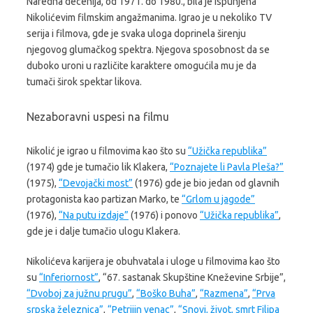
Naredna decenija, od 1971. do 1980., bila je ispunjena
Nikolićevim filmskim angažmanima. Igrao je u nekoliko TV
serija i filmova, gde je svaka uloga doprinela širenju
njegovog glumačkog spektra. Njegova sposobnost da se
duboko uroni u različite karaktere omogućila mu je da
tumači širok spektar likova.
Nezaboravni uspesi na filmu
Nikolić je igrao u filmovima kao što su
“Užička republika”
(1974) gde je tumačio lik Klakera,
“Poznajete li Pavla Pleša?”
(1975),
“Devojački most”
(1976) gde je bio jedan od glavnih
protagonista kao partizan Marko, te
“Grlom u jagode”
(1976),
“Na putu izdaje”
(1976) i ponovo
“Užička republika”
,
gde je i dalje tumačio ulogu Klakera.
Nikolićeva karijera je obuhvatala i uloge u filmovima kao što
su
“Inferiornost”
,
“67. sastanak Skupštine Kneževine Srbije”
,
“Dvoboj za južnu prugu”
,
“Boško Buha”
,
“Razmena”
,
“Prva
srpska železnica”
,
“Petrijin venac”
,
“Snovi, život, smrt Filipa