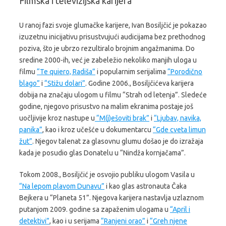
Filmska i televizijska karijera
U ranoj fazi svoje glumačke karijere, Ivan Bosiljčić je pokazao
izuzetnu inicijativu prisustvujući audicijama bez prethodnog
poziva, što je ubrzo rezultiralo brojnim angažmanima. Do
sredine 2000-ih, već je zabeležio nekoliko manjih uloga u
filmu
“Te quiero, Radiša”
i popularnim serijalima
“Porodično
blago”
i
“Stižu dolari”
. Godine 2006., Bosiljčićeva karijera
dobija na značaju ulogom u filmu “Strah od letenja”. Sledeće
godine, njegovo prisustvo na malim ekranima postaje još
uočljivije kroz nastupe u
“M(j)ešoviti brak”
i
“Ljubav, navika,
panika”
, kao i kroz učešće u dokumentarcu
“Gde cveta limun
žut”
. Njegov talenat za glasovnu glumu došao je do izražaja
kada je posudio glas Donatelu u “Nindža kornjačama”.
Tokom 2008., Bosiljčić je osvojio publiku ulogom Vasila u
“Na lepom plavom Dunavu”
i kao glas astronauta Čaka
Bejkera u “Planeta 51”. Njegova karijera nastavlja uzlaznom
putanjom 2009. godine sa zapaženim ulogama u
“April i
detektivi”
, kao i u serijama
“Ranjeni orao”
i
“Greh njene