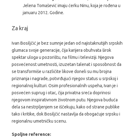
Jelena Tomašević imaju ćerku Ninu, koja je rođena u
januaru 2012. Godine.
Za kraj
Ivan Bosiljčić je bez sumnje jedan od najistaknutijih srpskih
glumaca svoje generacije, čija karijera obuhvata širok
spektar uloga u pozorištu, na filmu i televiziji. Njegova
posvećenost umetnosti, izuzetan talenat i sposobnost da
se transformiše u različite likove doneli su mu brojna
priznanja i nagrade, potvrđujući njegov status u srpskoj i
regionalnoj kulturi. Osim profesionalnih uspeha, Ivan je i
posvećen suprug i otac, čija privatna sreća doprinosi
njegovom inspirativnom životnom putu. Njegova buduća
dela sa nestrpljenjem se iščekuju, kako od strane publike
tako i kritike, dok Bosiljčić nastavlja da obogaćuje srpsku i
regionalnu umetničku scenu.
Spoljne reference: