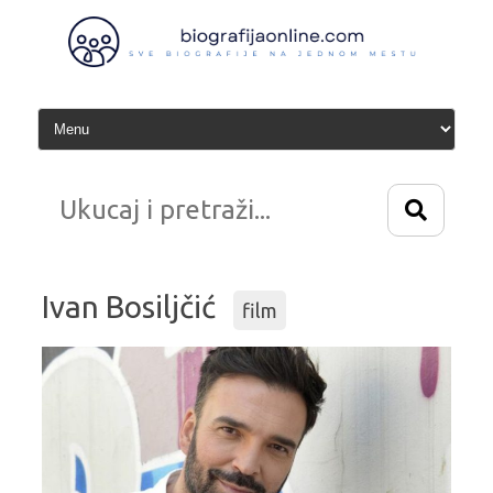
Idi
na
sadržaj
Ivan Bosiljčić
film