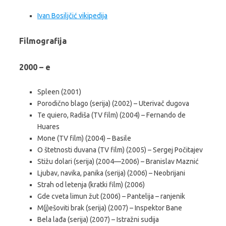
Ivan Bosiljčić vikipedija
Filmografija
2000 – e
Spleen (2001)
Porodično blago (serija) (2002) – Uterivač dugova
Te quiero, Radiša (TV film) (2004) – Fernando de
Huares
Mone (TV film) (2004) – Basile
O štetnosti duvana (TV film) (2005) – Sergej Počitajev
Stižu dolari (serija) (2004—2006) – Branislav Maznić
Ljubav, navika, panika (serija) (2006) – Neobrijani
Strah od letenja (kratki film) (2006)
Gde cveta limun žut (2006) – Pantelija – ranjenik
M(j)ešoviti brak (serija) (2007) – Inspektor Bane
Bela lađa (serija) (2007) – Istražni sudija