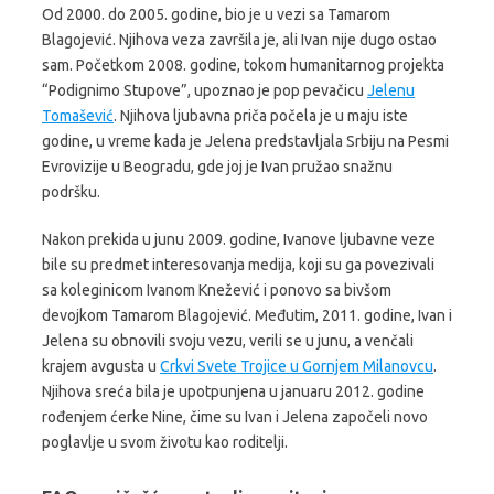
Od 2000. do 2005. godine, bio je u vezi sa Tamarom
Blagojević. Njihova veza završila je, ali Ivan nije dugo ostao
sam. Početkom 2008. godine, tokom humanitarnog projekta
“Podignimo Stupove”, upoznao je pop pevačicu
Jelenu
Tomašević
. Njihova ljubavna priča počela je u maju iste
godine, u vreme kada je Jelena predstavljala Srbiju na Pesmi
Evrovizije u Beogradu, gde joj je Ivan pružao snažnu
podršku.
Nakon prekida u junu 2009. godine, Ivanove ljubavne veze
bile su predmet interesovanja medija, koji su ga povezivali
sa koleginicom Ivanom Knežević i ponovo sa bivšom
devojkom Tamarom Blagojević. Međutim, 2011. godine, Ivan i
Jelena su obnovili svoju vezu, verili se u junu, a venčali
krajem avgusta u
Crkvi Svete Trojice u Gornjem Milanovcu
.
Njihova sreća bila je upotpunjena u januaru 2012. godine
rođenjem ćerke Nine, čime su Ivan i Jelena započeli novo
poglavlje u svom životu kao roditelji.