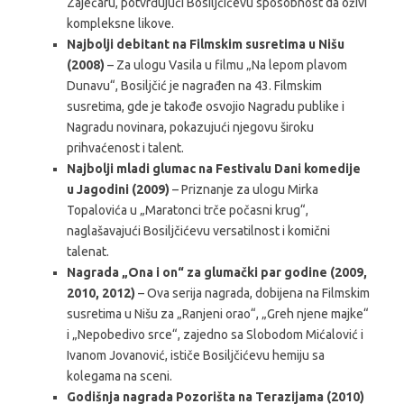
Zaječaru, potvrđujući Bosiljčićevu sposobnost da oživi
kompleksne likove.
Najbolji debitant na Filmskim susretima u Nišu
(2008)
– Za ulogu Vasila u filmu „Na lepom plavom
Dunavu“, Bosiljčić je nagrađen na 43. Filmskim
susretima, gde je takođe osvojio Nagradu publike i
Nagradu novinara, pokazujući njegovu široku
prihvaćenost i talent.
Najbolji mladi glumac na Festivalu Dani komedije
u Jagodini (2009)
– Priznanje za ulogu Mirka
Topalovića u „Maratonci trče počasni krug“,
naglašavajući Bosiljčićevu versatilnost i komični
talenat.
Nagrada „Ona i on“ za glumački par godine (2009,
2010, 2012)
– Ova serija nagrada, dobijena na Filmskim
susretima u Nišu za „Ranjeni orao“, „Greh njene majke“
i „Nepobedivo srce“, zajedno sa Slobodom Mićalović i
Ivanom Jovanović, ističe Bosiljčićevu hemiju sa
kolegama na sceni.
Godišnja nagrada Pozorišta na Terazijama (2010)