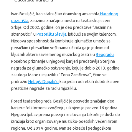
Ivan Bosiljčić, kao stalni član dramskog ansambla
Narodnog
pozorišta
, zauzima značajno mesto na teatarskoj sceni
Srbije. Od 2002. godine, on je deo predstave “Jasmin na
stranputici” u
Pozorištu Slavija
, ističući se svojim talentom.
Njegova sposobnost da kombinuje glumačko umeće sa
pevačkim i plesačkim veštinama učinila ga je jednim od
ključnih aktera savremenog muzičkog teatra u
Beogradu
.
Posebno priznanje u njegovoj karijeri predstavlja Sterijina
nagrada za glumačko ostvarenje, koju je dobio 2013. godine
za ulogu Mane u mjuziklu “Zona Zamfirova”, čime se
pridružio
Nebojši Dugaliću
kao jedan od retkih dobitnika ove
prestižne nagrade za rad u mjuziklu.
Pored teatarskog rada, Bosiljčić je posvetio značajan deo
karijere folklornom izvođenju, u kojem je proveo 16 godina.
Njegova ljubav prema poeziji i recitovanju takođe je došla do
izražaja kroz organizovanje muzičko-poetskih večeri širom
regiona. Od 2014. godine, Ivan se okreće i pedagoškom