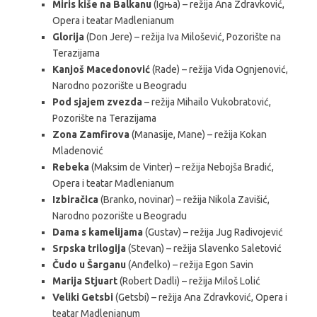
Miris kiše na Balkanu
(Igњa) – režija Ana Zdravković,
Opera i teatar Madlenianum
Glorija
(Don Jere) – režija Iva Milošević, Pozorište na
Terazijama
Kanjoš Macedonović
(Rade) – režija Vida Ognjenović,
Narodno pozorište u Beogradu
Pod sjajem zvezda
– režija Mihailo Vukobratović,
Pozorište na Terazijama
Zona Zamfirova
(Manasije, Mane) – režija Kokan
Mladenović
Rebeka
(Maksim de Vinter) – režija Nebojša Bradić,
Opera i teatar Madlenianum
Izbiračica
(Branko, novinar) – režija Nikola Zavišić,
Narodno pozorište u Beogradu
Dama s kamelijama
(Gustav) – režija Jug Radivojević
Srpska trilogija
(Stevan) – režija Slavenko Saletović
Čudo u Šarganu
(Anđelko) – režija Egon Savin
Marija Stjuart
(Robert Dadli) – režija Miloš Lolić
Veliki Getsbi
(Getsbi) – režija Ana Zdravković, Opera i
teatar Madlenianum