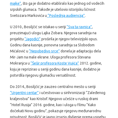
majke”
, što ga je dodatno etabliralo kao jednog od vodećih
srpskih glumaca. Takođe je utelovio istorijsku ličnost
Svetozara Markovića u
“Poslednja audijencija”
.
U 2010., Bosiljčić se istakao u seriji
“Sva ta ravnica”
,
preuzimajući ulogu Lajka Zobara. Njegova saradnja na
projektu
“Jagodići”
proširila je njegov televizijski opus.
Godinu dana kasnije, ponovna saradnja sa Slobodom
Mićalović u
“Nepobedivo srce”
donela je adaptaciju dela
Mir-Jam na male ekrane. Uloga profesora Stevana
Mokranjca u
“Šešir profesora Koste Vujića”
2012. godine,
koju je reprizirao u seriji godinu dana kasnije, dodatno je
potvrdila njegovu glumačku versatilnost.
Do 2014., Bosiljčić je zauzeo centralno mesto u seriji
“Urgentni centar”
i učestvovao u sinhronizaciji “Zaleđenog
kraljevstva” kao Kristof. Njegovo učešće u ruskoj drami
“Hotel Rusija” 2016. godine, kao i uloga u filmu “Kako
dočekati Novu godinu”, pokazuje njegovu međunarodnu
prisutnost. Bosiljčić je javno izrazio divljenje prema uspehu