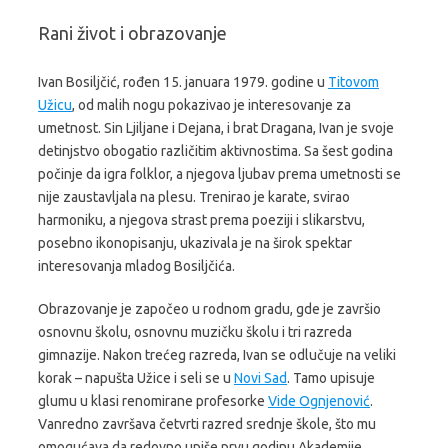
Rani život i obrazovanje
Ivan Bosiljčić, rođen 15. januara 1979. godine u
Titovom
Užicu
, od malih nogu pokazivao je interesovanje za
umetnost. Sin Ljiljane i Dejana, i brat Dragana, Ivan je svoje
detinjstvo obogatio različitim aktivnostima. Sa šest godina
počinje da igra folklor, a njegova ljubav prema umetnosti se
nije zaustavljala na plesu. Trenirao je karate, svirao
harmoniku, a njegova strast prema poeziji i slikarstvu,
posebno ikonopisanju, ukazivala je na širok spektar
interesovanja mladog Bosiljčića.
Obrazovanje je započeo u rodnom gradu, gde je završio
osnovnu školu, osnovnu muzičku školu i tri razreda
gimnazije. Nakon trećeg razreda, Ivan se odlučuje na veliki
korak – napušta Užice i seli se u
Novi Sad
. Tamo upisuje
glumu u klasi renomirane profesorke
Vide Ognjenović
.
Vanredno završava četvrti razred srednje škole, što mu
omogućava da redovno upiše prvu godinu Akademije