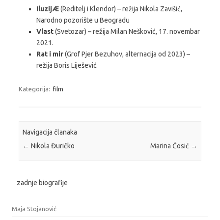
IluzijÆ
(Reditelj i Klendor) – režija Nikola Zavišić,
Narodno pozorište u Beogradu
Vlast
(Svetozar) – režija Milan Nešković, 17. novembar
2021.
Rat i mir
(Grof Pjer Bezuhov, alternacija od 2023) –
režija Boris Liješević
Kategorija:
film
Navigacija članaka
←
Nikola Đuričko
Marina Ćosić
→
zadnje biografije
Maja Stojanović