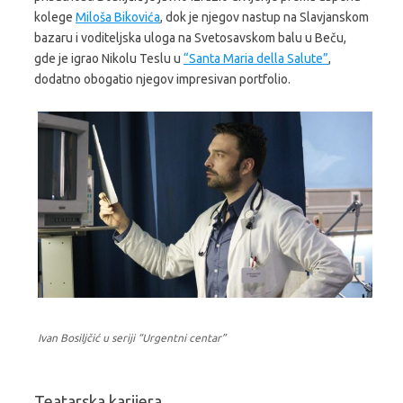
kolege
Miloša Bikovića
, dok je njegov nastup na Slavjanskom
bazaru i voditeljska uloga na Svetosavskom balu u Beču,
gde je igrao Nikolu Teslu u
“Santa Maria della Salute”
,
dodatno obogatio njegov impresivan portfolio.
Ivan Bosiljčić u seriji “Urgentni centar”
Teatarska karijera