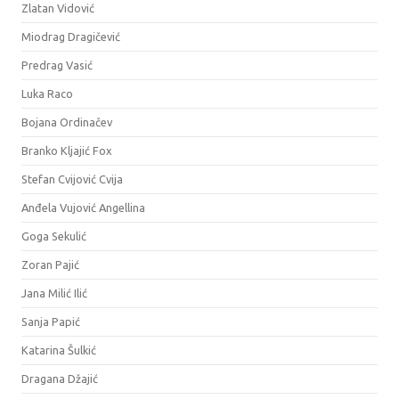
Zlatan Vidović
Miodrag Dragičević
Predrag Vasić
Luka Raco
Bojana Ordinačev
Branko Kljajić Fox
Stefan Cvijović Cvija
Anđela Vujović Angellina
Goga Sekulić
Zoran Pajić
Jana Milić Ilić
Sanja Papić
Katarina Šulkić
Dragana Džajić