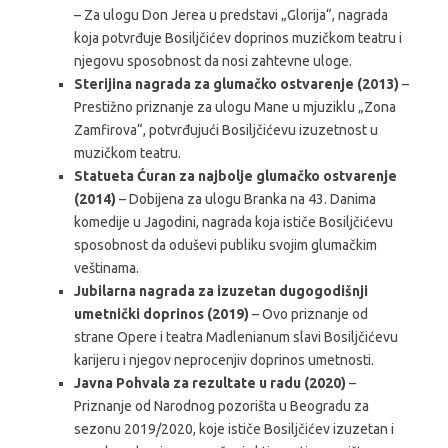
– Za ulogu Don Jerea u predstavi „Glorija“, nagrada
koja potvrđuje Bosiljčićev doprinos muzičkom teatru i
njegovu sposobnost da nosi zahtevne uloge.
Sterijina nagrada za glumačko ostvarenje (2013)
–
Prestižno priznanje za ulogu Mane u mjuziklu „Zona
Zamfirova“, potvrđujući Bosiljčićevu izuzetnost u
muzičkom teatru.
Statueta Ćuran za najbolje glumačko ostvarenje
(2014)
– Dobijena za ulogu Branka na 43. Danima
komedije u Jagodini, nagrada koja ističe Bosiljčićevu
sposobnost da oduševi publiku svojim glumačkim
veštinama.
Jubilarna nagrada za izuzetan dugogodišnji
umetnički doprinos (2019)
– Ovo priznanje od
strane Opere i teatra Madlenianum slavi Bosiljčićevu
karijeru i njegov neprocenjiv doprinos umetnosti.
Javna Pohvala za rezultate u radu (2020)
–
Priznanje od Narodnog pozorišta u Beogradu za
sezonu 2019/2020, koje ističe Bosiljčićev izuzetan i