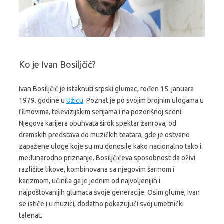
Ko je Ivan Bosiljčić?
Ivan Bosiljčić je istaknuti srpski glumac, rođen 15. januara
1979. godine u
Užicu
. Poznat je po svojim brojnim ulogama u
filmovima, televizijskim serijama i na pozorišnoj sceni.
Njegova karijera obuhvata širok spektar žanrova, od
dramskih predstava do muzičkih teatara, gde je ostvario
zapažene uloge koje su mu donosile kako nacionalno tako i
međunarodno priznanje. Bosiljčićeva sposobnost da oživi
različite likove, kombinovana sa njegovim šarmom i
karizmom, učinila ga je jednim od najvoljenijih i
najpoštovanijih glumaca svoje generacije. Osim glume, Ivan
se ističe i u muzici, dodatno pokazujući svoj umetnički
talenat.