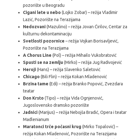
pozorište u Beogradu
Cigani lete u nebo
(Lojko Zobar) – režija Vladimir
Lazić, Pozorište na Terazijama
Nedozvani
(Mazulino) – režija Jovan Ćirilov, Centar za
kulturnu dekontaminaciju
Svetlosti pozornice
– režija Vojkan Borisavljević,
Pozorište na Terazijama
A Chorus Line
(Pol) – režija Mihailo Vukobratović
Spusti se na zemlju
(Mirko) – režija Jug Radivojević
Heroji
(Hans) – režija Slavenko Saletović
Chicago
(Bili Flin) – režija Kokan Mladenović
Brzina tame
(Edi) – režija Branko Popović, Zvezdara
teatar
Don Krsto
(Tipo) – režija Vida Ognjenović,
Jugoslovensko dramsko pozorište
Jadnici
(Marijus) – režija Nebojša Bradić, Opera i teatar
Madlenianum
Maratonci trče počasni krug
(Mirko Topalović) –
režija Kokan Mladenović, Pozorište na Terazijama