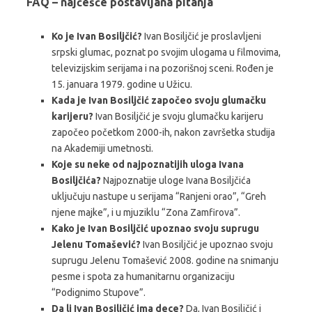
FAQ – najčešće postavljana pitanja
Ko je Ivan Bosiljčić?
Ivan Bosiljčić je proslavljeni
srpski glumac, poznat po svojim ulogama u filmovima,
televizijskim serijama i na pozorišnoj sceni. Rođen je
15. januara 1979. godine u Užicu.
Kada je Ivan Bosiljčić započeo svoju glumačku
karijeru?
Ivan Bosiljčić je svoju glumačku karijeru
započeo početkom 2000-ih, nakon završetka studija
na Akademiji umetnosti.
Koje su neke od najpoznatijih uloga Ivana
Bosiljčića?
Najpoznatije uloge Ivana Bosiljčića
uključuju nastupe u serijama “Ranjeni orao”, “Greh
njene majke”, i u mjuziklu “Zona Zamfirova”.
Kako je Ivan Bosiljčić upoznao svoju suprugu
Jelenu Tomašević?
Ivan Bosiljčić je upoznao svoju
suprugu Jelenu Tomašević 2008. godine na snimanju
pesme i spota za humanitarnu organizaciju
“Podignimo Stupove”.
Da li Ivan Bosiljčić ima dece?
Da, Ivan Bosiljčić i