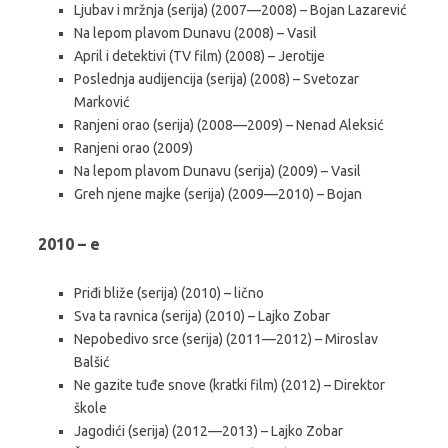
Ljubav i mržnja (serija) (2007—2008) – Bojan Lazarević
Na lepom plavom Dunavu (2008) – Vasil
April i detektivi (TV film) (2008) – Jerotije
Poslednja audijencija (serija) (2008) – Svetozar
Marković
Ranjeni orao (serija) (2008—2009) – Nenad Aleksić
Ranjeni orao (2009)
Na lepom plavom Dunavu (serija) (2009) – Vasil
Greh njene majke (serija) (2009—2010) – Bojan
2010 – e
Priđi bliže (serija) (2010) – lično
Sva ta ravnica (serija) (2010) – Lajko Zobar
Nepobedivo srce (serija) (2011—2012) – Miroslav
Balšić
Ne gazite tuđe snove (kratki film) (2012) – Direktor
škole
Jagodići (serija) (2012—2013) – Lajko Zobar