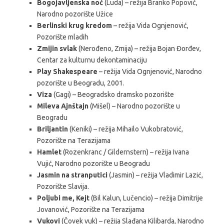
Bogojavljenska noć
(Luda) – režija Branko Popović,
Narodno pozorište Užice
Berlinski krug kredom
– režija Vida Ognjenović,
Pozorište mladih
Zmijin svlak
(Nerođeno, Zmija) – režija Bojan Đorđev,
Centar za kulturnu dekontaminaciju
Play Shakespeare
– režija Vida Ognjenović, Narodno
pozorište u Beogradu, 2001.
Viza
(Gagi) – Beogradsko dramsko pozorište
Mileva Ajnštajn
(Mišel) – Narodno pozorište u
Beogradu
Briljantin
(Keniki) – režija Mihailo Vukobratović,
Pozorište na Terazijama
Hamlet
(Rozenkranc / Gildernstern) – režija Ivana
Vujić, Narodno pozorište u Beogradu
Jasmin na stranputici
(Jasmin) – režija Vladimir Lazić,
Pozorište Slavija.
Poljubi me, Kejt
(Bil Kalun, Lučencio) – režija Dimitrije
Jovanović, Pozorište na Terazijama
Vukovi
(Čovek vuk) – režija Slađana Kilibarda, Narodno