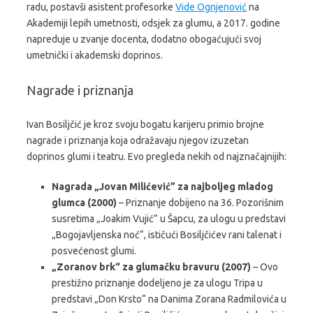
radu, postavši asistent profesorke
Vide Ognjenović
na
Akademiji lepih umetnosti, odsjek za glumu, a 2017. godine
napreduje u zvanje docenta, dodatno obogaćujući svoj
umetnički i akademski doprinos.
Nagrade i priznanja
Ivan Bosiljčić je kroz svoju bogatu karijeru primio brojne
nagrade i priznanja koja odražavaju njegov izuzetan
doprinos glumi i teatru. Evo pregleda nekih od najznačajnijih:
Nagrada „Jovan Milićević” za najboljeg mladog
glumca (2000)
– Priznanje dobijeno na 36. Pozorišnim
susretima „Joakim Vujić” u Šapcu, za ulogu u predstavi
„Bogojavljenska noć“, ističući Bosiljčićev rani talenat i
posvećenost glumi.
„Zoranov brk“ za glumačku bravuru (2007)
– Ovo
prestižno priznanje dodeljeno je za ulogu Tripa u
predstavi „Don Krsto“ na Danima Zorana Radmilovića u