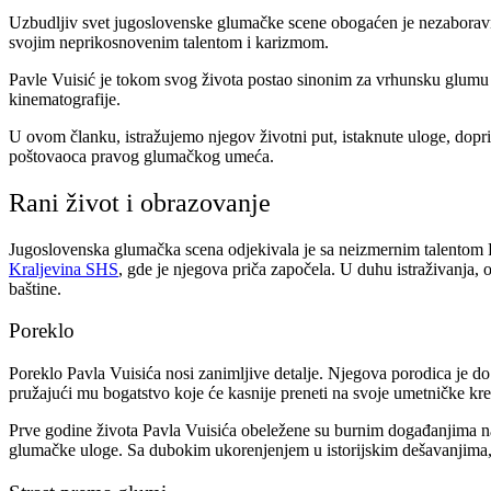
Uzbudljiv svet jugoslovenske glumačke scene obogaćen je nezaboravnim 
svojim neprikosnovenim talentom i karizmom.
Pavle Vuisić je tokom svog života postao sinonim za vrhunsku glumu 
kinematografije.
U ovom članku, istražujemo njegov životni put, istaknute uloge, doprin
poštovaoca pravog glumačkog umeća.
Rani život i obrazovanje
Jugoslovenska glumačka scena odjekivala je sa neizmernim talentom P
Kraljevina SHS
, gde je njegova priča započela. U duhu istraživanja,
baštine.
Poreklo
Poreklo Pavla Vuisića nosi zanimljive detalje. Njegova porodica je d
pružajući mu bogatstvo koje će kasnije preneti na svoje umetničke kre
Prve godine života Pavla Vuisića obeležene su burnim događanjima n
glumačke uloge. Sa dubokim ukorenjenjem u istorijskim dešavanjima, 