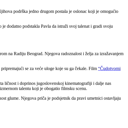
 Njihova podrška jedno drugom postala je oslonac koji je omogućio
je dodatno podstakla Pavla da istraži svoj talenat i gradi svoju
jerom na Radiju Beograd. Njegova radoznalost i želja za izražavanjem
 pripremajući se za veće uloge koje su ga čekale. Film
“Čudotvorni
a ličnost i doprinos jugoslovenskoj kinematografiji i dalje nas
eizmernom talentu koji je obogatio filmsku scenu.
ost glume. Njegova priča je podsjetnik da pravi umetnici ostavljaju