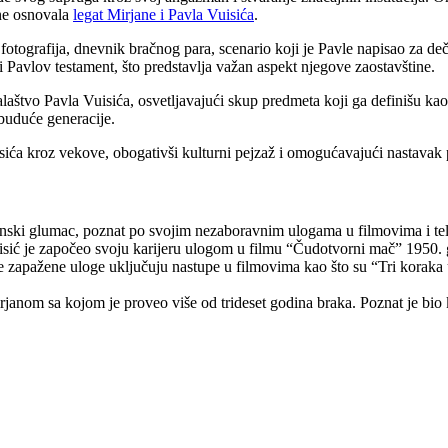
ine osnovala
legat Mirjane i Pavla Vuisića
.
fotografija, dnevnik bračnog para, scenario koji je Pavle napisao za dečij
i Pavlov testament, što predstavlja važan aspekt njegove zaostavštine.
varalaštvo Pavla Vuisića, osvetljavajući skup predmeta koji ga definišu
 buduće generacije.
uisića kroz vekove, obogativši kulturni pejzaž i omogućavajući nastavak
enski glumac, poznat po svojim nezaboravnim ulogama u filmovima i tel
sić je započeo svoju karijeru ulogom u filmu “Čudotvorni mač” 1950. 
zapažene uloge uključuju nastupe u filmovima kao što su “Tri koraka u
janom sa kojom je proveo više od trideset godina braka. Poznat je bi