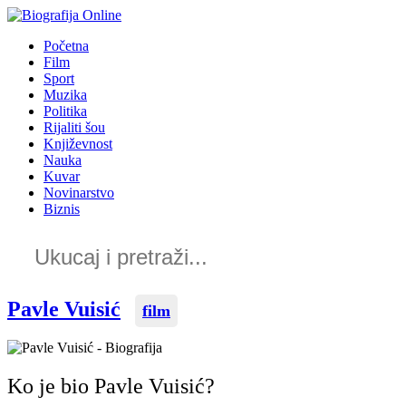
Idi
na
Početna
sadržaj
Film
Sport
Muzika
Politika
Rijaliti šou
Književnost
Nauka
Kuvar
Novinarstvo
Biznis
Pavle Vuisić
film
Ko je bio Pavle Vuisić?