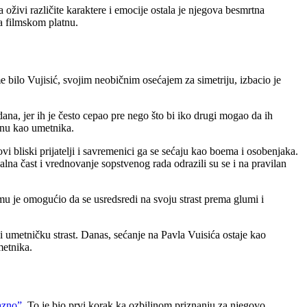
oživi različite karaktere i emocije ostala je njegova besmrtna
na filmskom platnu.
me bilo Vujisić, svojim neobičnim osećajem za simetriju, izbacio je
ana, jer ih je često cepao pre nego što bi iko drugi mogao da ih
binu kao umetnika.
vi bliski prijatelji i savremenici ga se sećaju kao boema i osobenjaka.
lna čast i vrednovanje sopstvenog rada odrazili su se i na pravilan
mu je omogućio da se usredsredi na svoju strast prema glumi i
i umetničku strast. Danas, sećanje na Pavla Vuisića ostaje kao
metnika.
azno”
. To je bio prvi korak ka ozbiljnom priznanju za njegovo