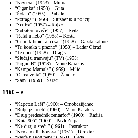
“Nevjera” (1953) – Mornar
“Ciganka” (1953) – Guta
“Šolaja” (1955) – Bubalo
“Potraga” (1956) – Službenik u policiji
“Zenica” (1957) – Rajko
“Subotom uveče” (1957) – Redar
“Rafal u nebo” (1958) – Kosta
“Četiri kilometra na sat” (1958) – Gazda kafane
“Tri koraka u prazno” (1958) – Lađar Obrad
“Te noći” (1958) – Dragiša
“Slučaj u tramvaju” (TV) (1958)
“Pogon B” (1958) – Mane Karakas
“Kampo Mamula” (1959) – Milić
“Osma vrata” (1959) – Žandar
“Sam” (1959) – Šarac
1960 – e
“Kapetan Leši” (1960) – Crnobeziijanac
“Bolje je umeti” (1960) – Mane Karakas
“Drug predsednik centarfor” (1960) – Radiša
“Kota 905” (1960) – Pavle šerpa
“Ne diraj u sreću” (1961) – Instruktor
“Nema malih bogova” (1961) – Direktor
“Parče plavog neba” (1961) – Čeda