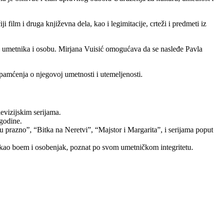
i film i druga književna dela, kao i legimitacije, crteži i predmeti iz
 kao umetnika i osobu. Mirjana Vuisić omogućava da se nasleđe Pavla
 pamćenja o njegovoj umetnosti i utemeljenosti.
evizijskim serijama.
godine.
 prazno”, “Bitka na Neretvi”, “Majstor i Margarita”, i serijama poput
o kao boem i osobenjak, poznat po svom umetničkom integritetu.