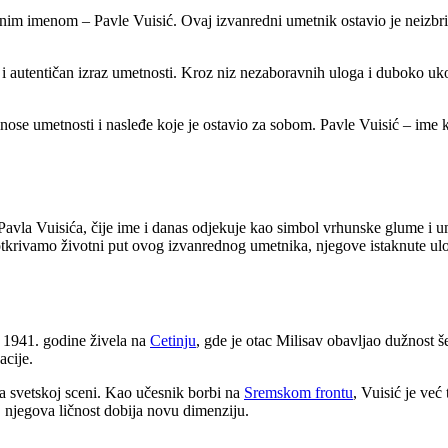
imenom – Pavle Vuisić. Ovaj izvanredni umetnik ostavio je neizbrisiv tr
i autentičan izraz umetnosti. Kroz niz nezaboravnih uloga i duboko uk
ose umetnosti i nasleđe koje je ostavio za sobom. Pavle Vuisić – ime ko
avla Vuisića, čije ime i danas odjekuje kao simbol vrhunske glume i u
 otkrivamo životni put ovog izvanrednog umetnika, njegove istaknute ul
o 1941. godine živela na
Cetinju
, gde je otac Milisav obavljao dužnost š
acije.
a svetskoj sceni. Kao učesnik borbi na
Sremskom frontu
, Vuisić je već
njegova ličnost dobija novu dimenziju.