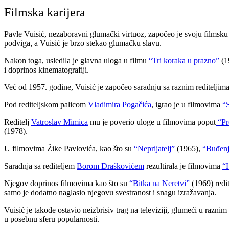
Filmska karijera
Pavle Vuisić, nezaboravni glumački virtuoz, započeo je svoju filmsk
podviga, a Vuisić je brzo stekao glumačku slavu.
Nakon toga, usledila je glavna uloga u filmu
“Tri koraka u prazno”
(19
i doprinos kinematografiji.
Već od 1957. godine, Vuisić je započeo saradnju sa raznim rediteljima
Pod rediteljskom palicom
Vladimira Pogačića
, igrao je u filmovima
“
Reditelj
Vatroslav Mimica
mu je poverio uloge u filmovima poput
“Pr
(1978).
U filmovima Žike Pavlovića, kao što su
“Neprijatelj”
(1965),
“Buđenj
Saradnja sa rediteljem
Borom Draškovićem
rezultirala je filmovima
“
Njegov doprinos filmovima kao što su
“Bitka na Neretvi”
(1969) redi
samo je dodatno naglasio njegovu svestranost i snagu izražavanja.
Vuisić je takođe ostavio neizbrisiv trag na televiziji, glumeći u razni
u posebnu sferu popularnosti.