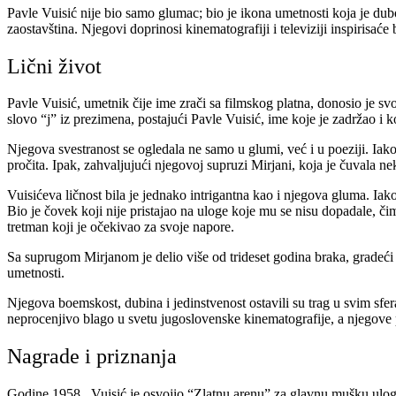
Pavle Vuisić nije bio samo glumac; bio je ikona umetnosti koja je dubo
zaostavština. Njegovi doprinosi kinematografiji i televiziji inspirisać
Lični život
Pavle Vuisić, umetnik čije ime zrači sa filmskog platna, donosio je sv
slovo “j” iz prezimena, postajući Pavle Vuisić, ime koje je zadržao i k
Njegova svestranost se ogledala ne samo u glumi, već i u poeziji. Iako
pročita. Ipak, zahvaljujući njegovoj supruzi Mirjani, koja je čuvala 
Vuisićeva ličnost bila je jednako intrigantna kao i njegova gluma. Iako
Bio je čovek koji nije pristajao na uloge koje mu se nisu dopadale, č
tretman koji je očekivao za svoje napore.
Sa suprugom Mirjanom je delio više od trideset godina braka, gradeći 
umetnosti.
Njegova boemskost, dubina i jedinstvenost ostavili su trag u svim sfe
neprocenjivo blago u svetu jugoslovenske kinematografije, a njegove
Nagrade i priznanja
Godine 1958., Vuisić je osvojio
“Zlatnu arenu”
za glavnu mušku ulog