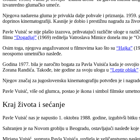
izvanredno glumačko umeće.
Njegova nadarena gluma je privukla dalje pohvale i priznanja. 1959. 
doprinos kinematografiji. Kasnije je dobio i prestižnu nagradu za živ
Pavle Vuisić se nije plašio izazova, prihvatajući različite uloge u raz
filmu
“Dogadjaj”
(1969) reditelja Vatroslava Mimice donela mu je
“Ok
Osim toga, njegova angažovanost u filmovima kao što su
“Hajka”
(1
neosporno umetničko nasleđe.
Godina 1977. bila je naročito bogata za Pavla Vuisića kada je osvojio
Zorana Randića. Takođe, iste godine za svoju ulogu u
“Leptir oblak”
Njegov značaj za jugoslovensku kinematografiju potvrđen je i nagra
Pavle Vuisić, više od glumca, postao je ikona i simbol filmske umetnos
Kraj života i sećanje
Pavle Vuisić nas je napustio 1. oktobra 1988. godine, izgubivši bitku
Sahranjen je na Novom groblju u Beogradu, ostavljajući nasleđe koje 
Mirjana Vuisić, supruga Pavla Vuisića, uzdigla je veličanstveno nasle