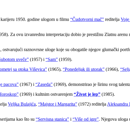
u karijeru 1950. godine ulogom u filmu
“Čudotvorni mač”
reditelja
Voje
58). Za ovu izvanrednu interpretaciju dobio je prestižnu Zlatnu arenu 
, ostvarujući raznovrsne uloge koje su obogatile njegov glumački portfo
Subotom uveče”
(1957) i
“Sam”
(1959).
ometej sa otoka Viševica”
(1965),
“Ponedeljak ili utorak”
(1966),
“Sel
e pacova”
(1967) i
“Zaseda”
(1969), demonstrirao je širinu svog talenta
Horoskop”
(1969) i kultnim ostvarenjem
“Život je lep”
(1985).
telja
Veljka Bulajića
,
“Majstor i Margarita”
(1972) reditelja
Aleksandra 
m serijama kao što su
“Servisna stanica”
i
“Više od igre”
. Njegova uloga u