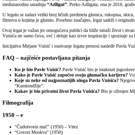
međunarodnu saradnju
“Adligat”
. Preko Adligata, ona je 2016. god
U legatu se nalazi veliki broj ličnih predmeta glumca, rukopisa, skica, 
filmova u kojima je glumio. Posebno značajno, legat sadrži i originaln
Ovaj legat je važan jer omogućava publici da bliže istraži život i st
Vuisića ne samo čuva, već i deluje kao izvor inspiracije i spoznaje za
Inicijativa Mirjane Vuisić i osnivanje legata prenosi nasleđe Pavla V
FAQ – najčešće postavljana pitanja
Ko je bio Pavle Vuisić?
Pavle Vuisić bio je istaknuti jugoslov
Kako je Pavle Vuisić započeo svoju glumačku karijeru?
Vui
Koje su neke od najpoznatijih uloga Pavla Vuisića?
Njegove 
“Kamiondžije”.
Kakav je bio privatni život Pavla Vuisića?
Bio je oženjen Mir
Filmografija
1950 – e
“Čudotvorni mač” (1950) – Vitez
“Govori Moskva” (1950)