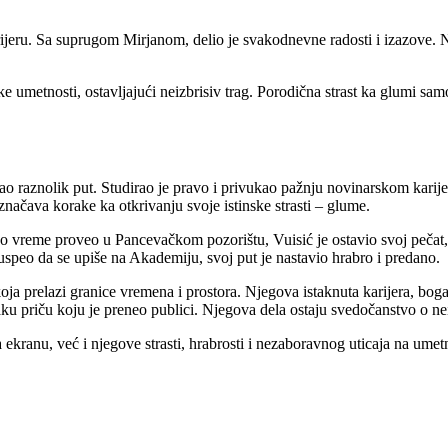
karijeru. Sa suprugom Mirjanom, delio je svakodnevne radosti i izazove.
 umetnosti, ostavljajući neizbrisiv trag. Porodična strast ka glumi samo 
mao raznolik put. Studirao je pravo i privukao pažnju novinarskom kari
načava korake ka otkrivanju svoje istinske strasti – glume.
tko vreme proveo u Pancevačkom pozorištu, Vuisić je ostavio svoj pečat,
e uspeo da se upiše na Akademiju, svoj put je nastavio hrabro i predano.
ja prelazi granice vremena i prostora. Njegova istaknuta karijera, bogat
aku priču koju je preneo publici. Njegova dela ostaju svedočanstvo o n
kranu, već i njegove strasti, hrabrosti i nezaboravnog uticaja na umetn