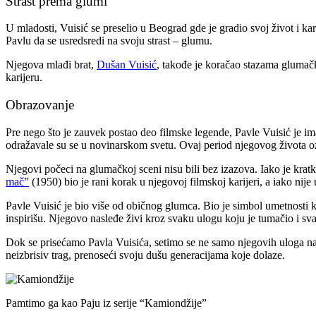
Strast prema glumi
U mladosti, Vuisić se preselio u Beograd gde je gradio svoj život i 
Pavlu da se usredsredi na svoju strast – glumu.
Njegova mlađi brat,
Dušan Vuisić
, takođe je koračao stazama glumačke
karijeru.
Obrazovanje
Pre nego što je zauvek postao deo filmske legende, Pavle Vuisić je i
odražavale su se u novinarskom svetu. Ovaj period njegovog života oz
Njegovi počeci na glumačkoj sceni nisu bili bez izazova. Iako je kra
mač”
(1950) bio je rani korak u njegovoj filmskoj karijeri, a iako nij
Pavle Vuisić je bio više od običnog glumca. Bio je simbol umetnosti ko
inspirišu. Njegovo nasleđe živi kroz svaku ulogu koju je tumačio i sv
Dok se prisećamo Pavla Vuisića, setimo se ne samo njegovih uloga na e
neizbrisiv trag, prenoseći svoju dušu generacijama koje dolaze.
Pamtimo ga kao Paju iz serije “Kamiondžije”