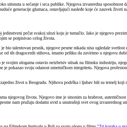
ko utisnuta u sećanje i srca publike. Njegova izvanredna sposobnost da 
e buduće generacije glumaca, ostavljajući nasleđe koje će zauvek živeti 
oj jedinstveni pečat svakoj ulozi koju je tumačio. Iako je njegovo prezi
ojim se potpisivao celog života.
 je bio talentovan pesnik, njegove pesme nikada nisu ugledale svetlost d
neke od tih dragocenih stihova, imamo priliku da zavirimo u njegovu du
 je svojim ulogama ostavio neizbrisiv utisak na filmsku industriju, njego
ime je pokazao svoju odanost umetničkom integritetu. Njegova profesiona
zajedno život u Beogradu. Njihova podrška i ljubav bili su temelj koji 
rama njegovog života. Njegovo ime je sinonim za hrabrost, autentičnost 
 pesme nam pružaju dodatni uvid u unutrašnji svet ovog izvanrednog u
u na Filmskom festivalu u Puli za svoju ulogu u filmu
“Tri koraka u pr