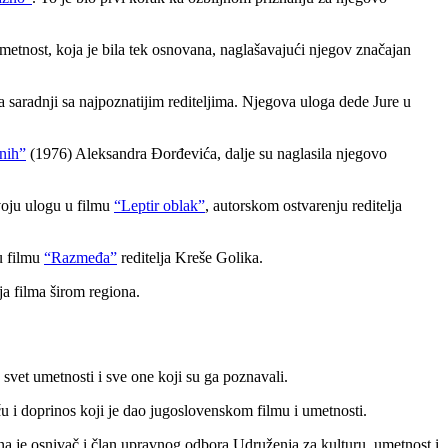
metnost, koja je bila tek osnovana, naglašavajući njegov značajan
ka saradnji sa najpoznatijim rediteljima. Njegova uloga dede Jure u
nih”
(1976) Aleksandra Đorđevića, dalje su naglasila njegovo
voju ulogu u filmu
“Leptir oblak”
, autorskom ostvarenju reditelja
u filmu
“Razmeđa”
reditelja Kreše Golika.
ja filma širom regiona.
svet umetnosti i sve one koji su ga poznavali.
u i doprinos koji je dao jugoslovenskom filmu i umetnosti.
Ona je osnivač i član upravnog odbora Udruženja za kulturu, umetnost i