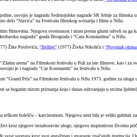
godine, osvojio je nagradu
Sedmojulske nagrade SR Srbije
za filmsku u
otno delo
“Slavica”
na Festivalu filmskog scenarija i filma u Nišu.
ličitim filmovima. Njegova svestranost i strast prema glumi odveli su ga 
tobarsku nagradu”
grada Beograda i
“Cara Konstantina”
u Nišu.
977) Žike Pavlovića,
“Beštije”
(1977) Živka Nikolića i
“Povratak otpisa
“Zlatnu arenu”
na Filmskom festivalu u Puli za iste filmove, kao i za s
osvojio je i nagradu
“Car Konstantin”
na festivalu u Nišu.
dom
“Grand Prix”
na Filmskom festivalu u Nišu 1973. godine za ulogu 
ti sa bogatim nizom priznanja koja i danas odzvanjaju u srcima ljubitel
 sa teškom bolešću – karcinomom. Njegova smrt bila je veliki gubitak za 
živi kroz njegove nezaboravne uloge, njegovu inspirativnu životnu prič
đe svog supruga kroz svoj angažman i stvaranje značajnih institucija. 