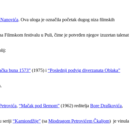
 Nanovića
. Ova uloga je označila početak dugog niza filmskih
na Filmskom festivalu u Puli, čime je potvrđen njegov izuzetan talenat
lij:
jačka buna 1573”
(1975) i
“Poslednji podvig diverzanata Oblaka”
.
Petrovića
,
“Mačak pod šlemom”
(1962) reditelja
Bore Draškovića
,
 seriji
“Kamiondžije”
(sa
Miodragom Petrovićem Čkaljom
)
je vinula