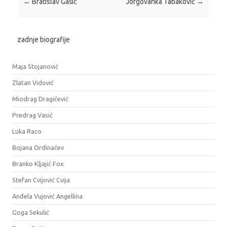
←
Bratislav Gašić
Jorgovanka Tabaković
→
zadnje biografije
Maja Stojanović
Zlatan Vidović
Miodrag Dragičević
Predrag Vasić
Luka Raco
Bojana Ordinačev
Branko Kljajić Fox
Stefan Cvijović Cvija
Anđela Vujović Angellina
Goga Sekulić