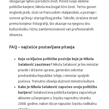
obogaćuje njihov porodični život. Pored svoje obimne
političke karijere, Nikola ima bogat lični život. Tečno govori
engleski jezik, služi se francuskim i italijanskim, a poznaje i
osnove grčkog i starogrčkog jezika. Takođe, izražava strast
prema konjima i fotografiji, što ukazuje na njegovu širu
kulturološku i ličnu zainteresovanost van profesionalnih
obaveza.
FAQ – najčešće postavljana pitanja
Koje su ključne političke pozicije koje je Nikola
Selaković zauzimao?
Nikola Selaković je bio ministar
pravde i državne uprave, generalni sekretar
predsednika Republike Srbije, i ministar spoljnih
poslova. Trenutno obavlja dužnost ministra kulture.
Kako je Nikola Selaković započeo svoju političku
karijeru?
Selakovićeva politička karijera započela je
aktivnim učlanjenjem u Srpsku naprednu stranku
2008. godine, nakon što je napustio Srpsku radikalnu