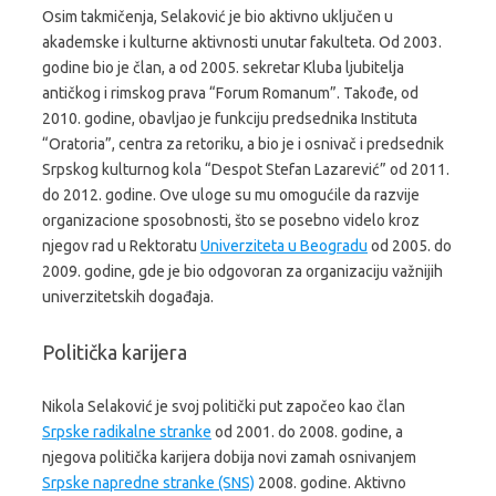
Osim takmičenja, Selaković je bio aktivno uključen u
akademske i kulturne aktivnosti unutar fakulteta. Od 2003.
godine bio je član, a od 2005. sekretar Kluba ljubitelja
antičkog i rimskog prava “Forum Romanum”. Takođe, od
2010. godine, obavljao je funkciju predsednika Instituta
“Oratoria”, centra za retoriku, a bio je i osnivač i predsednik
Srpskog kulturnog kola “Despot Stefan Lazarević” od 2011.
do 2012. godine. Ove uloge su mu omogućile da razvije
organizacione sposobnosti, što se posebno videlo kroz
njegov rad u Rektoratu
Univerziteta u Beogradu
od 2005. do
2009. godine, gde je bio odgovoran za organizaciju važnijih
univerzitetskih događaja.
Politička karijera
Nikola Selaković je svoj politički put započeo kao član
Srpske radikalne stranke
od 2001. do 2008. godine, a
njegova politička karijera dobija novi zamah osnivanjem
Srpske napredne stranke (SNS)
2008. godine. Aktivno