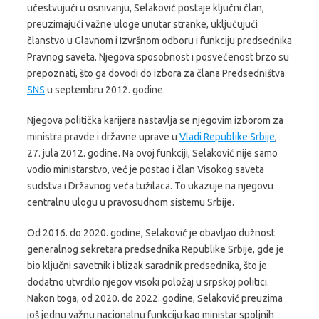
učestvujući u osnivanju, Selaković postaje ključni član,
preuzimajući važne uloge unutar stranke, uključujući
članstvo u Glavnom i Izvršnom odboru i funkciju predsednika
Pravnog saveta. Njegova sposobnost i posvećenost brzo su
prepoznati, što ga dovodi do izbora za člana Predsedništva
SNS
u septembru 2012. godine.
Njegova politička karijera nastavlja se njegovim izborom za
ministra pravde i državne uprave u
Vladi Republike Srbije
,
27. jula 2012. godine. Na ovoj funkciji, Selaković nije samo
vodio ministarstvo, već je postao i član Visokog saveta
sudstva i Državnog veća tužilaca. To ukazuje na njegovu
centralnu ulogu u pravosudnom sistemu Srbije.
Od 2016. do 2020. godine, Selaković je obavljao dužnost
generalnog sekretara predsednika Republike Srbije, gde je
bio ključni savetnik i blizak saradnik predsednika, što je
dodatno utvrdilo njegov visoki položaj u srpskoj politici.
Nakon toga, od 2020. do 2022. godine, Selaković preuzima
još jednu važnu nacionalnu funkciju kao ministar spoljnih