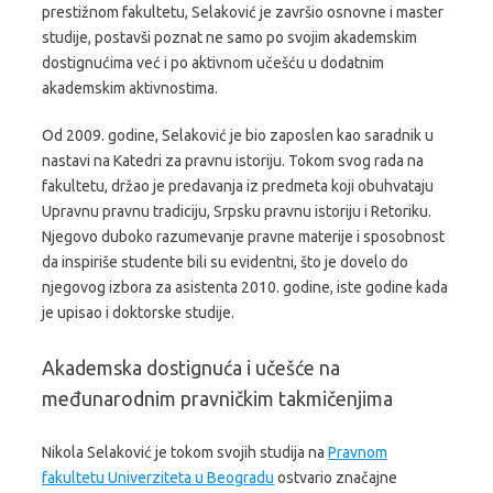
prestižnom fakultetu, Selaković je završio osnovne i master
studije, postavši poznat ne samo po svojim akademskim
dostignućima već i po aktivnom učešću u dodatnim
akademskim aktivnostima.
Od 2009. godine, Selaković je bio zaposlen kao saradnik u
nastavi na Katedri za pravnu istoriju. Tokom svog rada na
fakultetu, držao je predavanja iz predmeta koji obuhvataju
Upravnu pravnu tradiciju, Srpsku pravnu istoriju i Retoriku.
Njegovo duboko razumevanje pravne materije i sposobnost
da inspiriše studente bili su evidentni, što je dovelo do
njegovog izbora za asistenta 2010. godine, iste godine kada
je upisao i doktorske studije.
Akademska dostignuća i učešće na
međunarodnim pravničkim takmičenjima
Nikola Selaković je tokom svojih studija na
Pravnom
fakultetu Univerziteta u Beogradu
ostvario značajne