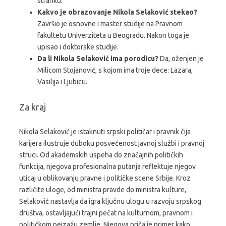
stranku.
Kakvo je obrazovanje Nikola Selaković stekao?
Završio je osnovne i master studije na Pravnom
fakultetu Univerziteta u Beogradu. Nakon toga je
upisao i doktorske studije.
Da li Nikola Selaković ima porodicu?
Da, oženjen je
Milicom Stojanović, s kojom ima troje dece: Lazara,
Vasilija i Ljubicu.
Za kraj
Nikola Selaković je istaknuti srpski političar i pravnik čija
karijera ilustruje duboku posvećenost javnoj službi i pravnoj
struci. Od akademskih uspeha do značajnih političkih
funkcija, njegova profesionalna putanja reflektuje njegov
uticaj u oblikovanju pravne i političke scene Srbije. Kroz
različite uloge, od ministra pravde do ministra kulture,
Selaković nastavlja da igra ključnu ulogu u razvoju srpskog
društva, ostavljajući trajni pečat na kulturnom, pravnom i
političkom pejzažu zemlje. Njegova priča je primer kako