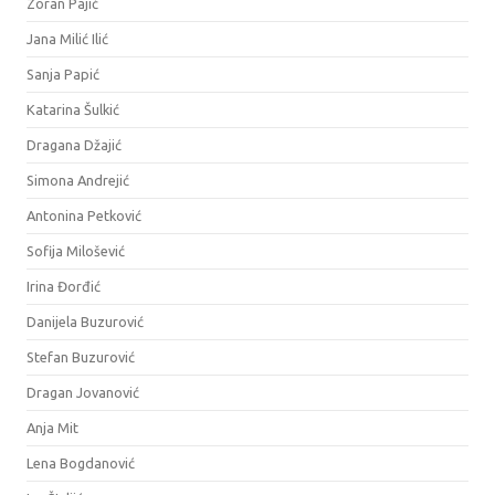
Zoran Pajić
Jana Milić Ilić
Sanja Papić
Katarina Šulkić
Dragana Džajić
Simona Andrejić
Antonina Petković
Sofija Milošević
Irina Đorđić
Danijela Buzurović
Stefan Buzurović
Dragan Jovanović
Anja Mit
Lena Bogdanović