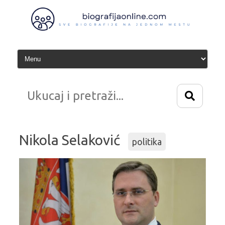
Idi
na
sadržaj
Nikola Selaković
politika