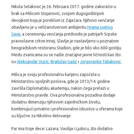
Nikola Selaković je 26. februara 2017. godine zakoračio u
brak sa Milicom Stojanović, svojom dugogodišnjom
devojkom koja je poreklom iz Zaječara. Njihovo venčanje
obavljeno je u veličanstvenom ambijentu
Hrama svetog
Save
, a ceremoniju venčanja predvodio je patrijarh Srpske
pravoslavne crkve Irinej. Slavlje je nastavljeno u poznatom
beogradskom restoranu Stadion, gde je bilo oko 600 gostiju.
Među zvanicama su se našle značajne javne ličnosti kao što
su
Aleksandar Vučić
,
Bratislav Gašić
i
Jorgovanka Tabaković
.
Milica je svoju profesionalnu karijeru započela u
Ministarstvu spoljnih poslova, gde je 2013/14. godine
završila Diplomatsku akademiju, nakon čega prelazi u
Ministarstvo pravde. Ova profesionalna pozadina dodaje
dodatnu dimenziju njihovom zajedničkom životu,
kombinujući privatno i profesionalno iskustvo u sferama koje
su ključne za Nikolino delovanje.
Par ima troje dece: Lazara, Vasilija i Ljubicu, što dodatno