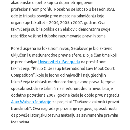
akademske uspehe koji su doprineli njegovom
profesionalnom profilu. Posebno se isticao u besedništvu,
gde je tri puta osvojio prvo mesto na takmičenju koje
organizuje fakultet – 2004, 2005. i 2007. godine. Ova
takmičenja su bila prilika da Selaković demonstrira svoje
retoričke veštine i duboko razumevanje pravnih tema.
Pored uspeha na lokalnom nivou, Selaković je bio aktivno
uključen i u međunarodne pravne sfere. Bio je član tima koji
je predstavljao
Univerzitet u Beogradu
na prestižnom
takmičenju “Philip C. Jessup International Law Moot Court
Competition”, koje je jedno od najvećih i najuglednijih
takmičenja iz oblasti međunarodnog javnog prava. Njegova
sposobnost da se takmiči na međunarodnom nivou bila je
dodatno potvrđena 2007. godine kada je dobio prvu nagradu
Alan Watson fondacije
za projekat “Dušanov zakonik i pravni
transkripti”. Ova nagrada je priznanje njegovoj sposobnosti
da poveže istorijsku pravnu materiju sa savremenim pravnim
izazovima.