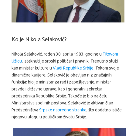
Ko je Nikola Selaković?
Nikola Selaković, rođen 30. aprila 1983. godine u
Titovom
Užicu
, istaknuti je srpski političar i pravnik. Trenutno služi
kao ministar kulture u
Vladi Republike Srbije
. Tokom svoje
dinamične karijere, Selaković je obavljao niz značajnih
funkcija: bio je ministar za rad i zapošljavanje, ministar
pravde i državne uprave, kao i generalni sekretar
predsednika Republike Srbije. Takođe je bio na čelu
Ministarstva spoljnih poslova. Selaković je aktivan član
Predsedništva
Srpske napredne stranke
, što dodatno ističe
njegovu ulogu u političkom životu Srbije.