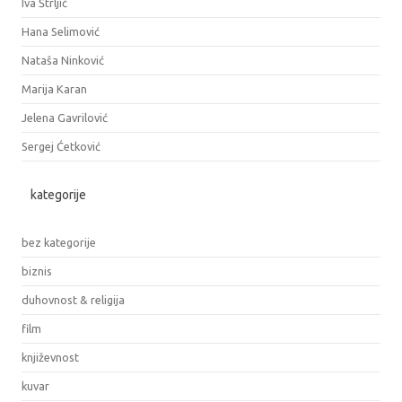
Iva Štrljić
Hana Selimović
Nataša Ninković
Marija Karan
Jelena Gavrilović
Sergej Ćetković
kategorije
bez kategorije
biznis
duhovnost & religija
film
književnost
kuvar