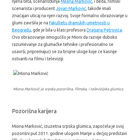
njena teta, scenaristkinja
Milena Marković
, i deda, filmski
scenarista i producent
Jovan Marković
, takođe imali
značajan uticaj na njen razvoj. Svoje formalno obrazovanje u
glumi završila je na
Fakultetu dramskih umetnosti u
Beogradu
, gde je bila u klasi profesora
Dragana Petrovića
.
Ovo obrazovanje omogućilo je Mioni da razvije duboko
razumevanje za glumačke tehnike i profesionalno se
usavrši, pripremajući se za brojne uloge koje će kasnije
ostvariti na filmu i televiziji.
Miona Marković je srpska pozorišna, filmska, i televizijska glumica
Pozorišna karijera
Miona Marković, izuzetna srpska glumica, započela je svoj
pozorišni put 2011. godine ulogom Marije u dečjoj predstavi