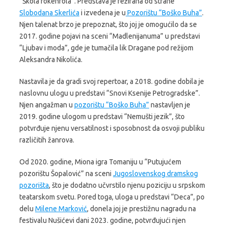
“Škola rokenrola”. Predstava je režirana od strane
Slobodana Skerlića
i izvedena je u
Pozorištu “Boško Buha”
.
Njen talenat brzo je prepoznat, što joj je omogućilo da se
2017. godine pojavi na sceni “Madlenijanuma” u predstavi
“Ljubav i moda”, gde je tumačila lik Dragane pod režijom
Aleksandra Nikolića.
Nastavila je da gradi svoj repertoar, a 2018. godine dobila je
naslovnu ulogu u predstavi “Snovi Ksenije Petrogradske”.
Njen angažman u
pozorištu “Boško Buha”
nastavljen je
2019. godine ulogom u predstavi “Nemušti jezik”, što
potvrđuje njenu versatilnost i sposobnost da osvoji publiku
različitih žanrova.
Od 2020. godine, Miona igra Tomaniju u “Putujućem
pozorištu Šopalović” na sceni
Jugoslovenskog dramskog
pozorišta
, što je dodatno učvrstilo njenu poziciju u srpskom
teatarskom svetu. Pored toga, uloga u predstavi “Deca”, po
delu
Milene Marković
, donela joj je prestižnu nagradu na
festivalu Nušićevi dani 2023. godine, potvrđujući njen