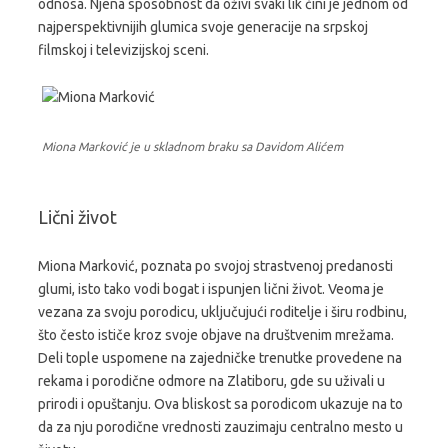
odnosa. Njena sposobnost da oživi svaki lik čini je jednom od
najperspektivnijih glumica svoje generacije na srpskoj
filmskoj i televizijskoj sceni.
Miona Marković je u skladnom braku sa Davidom Alićem
Lični život
Miona Marković, poznata po svojoj strastvenoj predanosti
glumi, isto tako vodi bogat i ispunjen lični život. Veoma je
vezana za svoju porodicu, uključujući roditelje i širu rodbinu,
što često ističe kroz svoje objave na društvenim mrežama.
Deli tople uspomene na zajedničke trenutke provedene na
rekama i porodične odmore na Zlatiboru, gde su uživali u
prirodi i opuštanju. Ova bliskost sa porodicom ukazuje na to
da za nju porodične vrednosti zauzimaju centralno mesto u