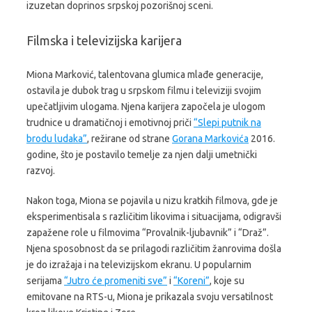
izuzetan doprinos srpskoj pozorišnoj sceni.
Filmska i televizijska karijera
Miona Marković, talentovana glumica mlađe generacije,
ostavila je dubok trag u srpskom filmu i televiziji svojim
upečatljivim ulogama. Njena karijera započela je ulogom
trudnice u dramatičnoj i emotivnoj priči
“Slepi putnik na
brodu ludaka”
, režirane od strane
Gorana Markovića
2016.
godine, što je postavilo temelje za njen dalji umetnički
razvoj.
Nakon toga, Miona se pojavila u nizu kratkih filmova, gde je
eksperimentisala s različitim likovima i situacijama, odigravši
zapažene role u filmovima “Provalnik-ljubavnik” i “Draž”.
Njena sposobnost da se prilagodi različitim žanrovima došla
je do izražaja i na televizijskom ekranu. U popularnim
serijama
“Jutro će promeniti sve”
i
“Koreni”
, koje su
emitovane na RTS-u, Miona je prikazala svoju versatilnost