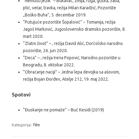
“Nemusti jezik” – Bukavac, zmija, ruga, guska, žaba,
ptić, vetar, travka, režija Milan Karadžić, Pozorište
„Boško Buha”, 5. decembar 2019.
“Putujuće pozorište Šopalović” – Tomanija, režija
Jagoš Marković, Jugoslovensko dramsko pozorište, 8.
mart 2020.
“Zlatni život” – , režija David Alić, Dorćolsko narodno
pozorište, 26. jun 2020.
“Deca” – , režija Irena Popović, Narodno pozorište u
Beogradu, 8. oktobar 2022.
“Obraćanje naciji” – Jedna lepa devojka sa ašovom,
režija Bojan Đorđev, Atelje 212, 19. maj 2022.
Spotovi
“Đuskanje ne pomaže” – Buč Kesidi (2019)
Kategorija:
film