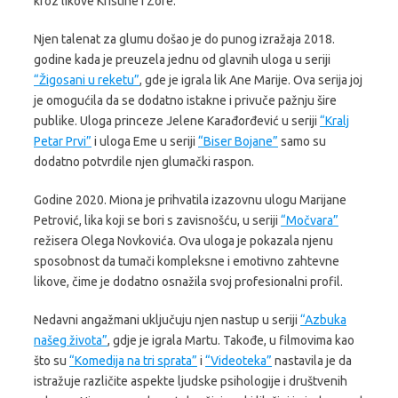
kroz likove Kristine i Zore.
Njen talenat za glumu došao je do punog izražaja 2018.
godine kada je preuzela jednu od glavnih uloga u seriji
“Žigosani u reketu”
, gde je igrala lik Ane Marije. Ova serija joj
je omogućila da se dodatno istakne i privuče pažnju šire
publike. Uloga princeze Jelene Karađorđević u seriji
“Kralj
Petar Prvi”
i uloga Eme u seriji
“Biser Bojane”
samo su
dodatno potvrdile njen glumački raspon.
Godine 2020. Miona je prihvatila izazovnu ulogu Marijane
Petrović, lika koji se bori s zavisnošću, u seriji
“Močvara”
režisera Olega Novkovića. Ova uloga je pokazala njenu
sposobnost da tumači kompleksne i emotivno zahtevne
likove, čime je dodatno osnažila svoj profesionalni profil.
Nedavni angažmani uključuju njen nastup u seriji
“Azbuka
našeg života”
, gdje je igrala Martu. Takođe, u filmovima kao
što su
“Komedija na tri sprata”
i
“Videoteka”
nastavila je da
istražuje različite aspekte ljudske psihologije i društvenih