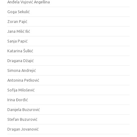
Anđela Vujović Angellina
Goga Sekulić
Zoran Pajić
Jana Milić Ilić
Sanja Papić
Katarina Šulkić
Dragana Džajić
Simona Andrejić
Antonina Petković
Sofija Milošević
Irina Đorđić
Danijela Buzurović
Stefan Buzurović
Dragan Jovanović