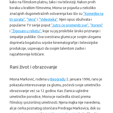
kako na filmskom platnu, tako i na televiziji. Nakon prvih
koraka u kratkim filmovima, Miona se pojavila u nekoliko
značajnih dugometražnih ostvarenja kao što su
“Komedija na
tri sprata”
,
“Vera”
i
“Videoteka”
. Njen opus obuhvata i
popularne TV serije poput
“Jutro će promeniti sve”
,
“Koreni”
i
“Žigosani u reketu”
, koje su joj priskrbile široko priznanje i
simpatije publike. Ova svestrana glumica je svojim ulogama
doprinela bogatstvu srpske kinematografije i televizijske
produkcije, uspevajući da svojim talentom zadivi i
najzahtevnije kritičare.
Rani život i obrazovanje
Miona Marković, rođena u
Beogradu
2. januara 1996, rano je
pokazala interesovanje za glumu, počevši svoje umetničko
obrazovanje već sa 12 godina. Kao članica ugledne
umetničke porodice, Miona je nasledila strast prema
filmskoj i pozorišnoj umetnosti. Njena majka nije navedena,
ali je ćerka poznatog istoričara Predraga Markovića, dok su