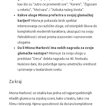
kao što su “Jutro će promeniti sve”, “Koreni”, “Žigosani
u reketu”, “Močvara”, i “Azbuka našeg života”.
Kakve uloge Miona preferira u svojoj glumačkoj
karijeri?
Miona je pokazala širok spektar
interesovanja za različite uloge, od istorijskih likova do
kompleksnih modernih karaktera, ukazujući na svoju
fleksibilnost i strast prema izazovnim i raznovrsnim
ulogama.
Da li Miona Marković ima nekih nagrada za svoje
glumačke nastupe?
Miona je za svoju ulogu u
predstavi “Deca” dobila nagradu na 40. festivalu
Nušićevi dani, što potvrđuje njenu umetničku vrednost
i priznanje u teatarskom svetu.
Za kraj
Miona Marković se istakla kao jedna od najperspektivnijih
mladih glumica na srpskoj sceni, kako u teatru, tako i na
filmu i televiziji. Njena sposobnost da dočara kompleksne