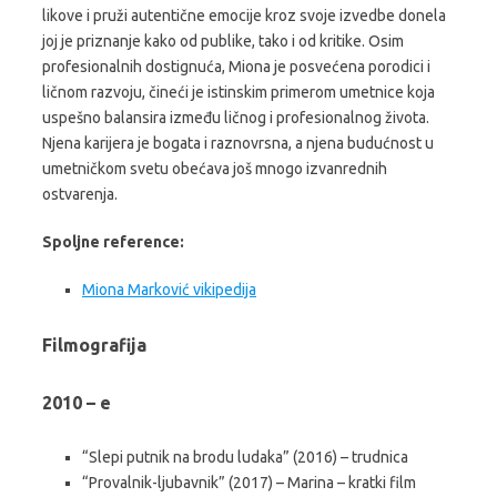
likove i pruži autentične emocije kroz svoje izvedbe donela
joj je priznanje kako od publike, tako i od kritike. Osim
profesionalnih dostignuća, Miona je posvećena porodici i
ličnom razvoju, čineći je istinskim primerom umetnice koja
uspešno balansira između ličnog i profesionalnog života.
Njena karijera je bogata i raznovrsna, a njena budućnost u
umetničkom svetu obećava još mnogo izvanrednih
ostvarenja.
Spoljne reference:
Miona Marković vikipedija
Filmografija
2010 – e
“Slepi putnik na brodu ludaka” (2016) – trudnica
“Provalnik-ljubavnik” (2017) – Marina – kratki film