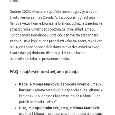
životu.
Godine 2023., Miona je započela novo poglavlje u svom
životu venčanjem za Davida Alića, pozorišnog reditelja.
Njihova veza, koja je krunisana brakom, odraz je zajedničke
strasti prema umetnosti i pozorištu. Ovaj sklad između
ličnog i profesionalnog života čini osnovu za stabilnost i
zadovoljstvo koje Miona pronalazi kako na sceni, tako i van
nje. Njena sposobnost da balansira ova dva aspekta svog
života daje joj dodatnu dimenziju i dubinu, kako u
umetničkom tako i u privatnom smislu.
FAQ – najčešće postavljana pitanja
Kada je Miona Marković započela svoju glumačku
karijeru?
Miona Marković je započela svoju glumačku
karijeru 2016. godine ulogom trudnice u filmu “Slepi
putnik na brodu ludaka”.
U kojim popularnim serijama je Miona Marković
glumila?
Miona je prepoznata po ulogama u serijama