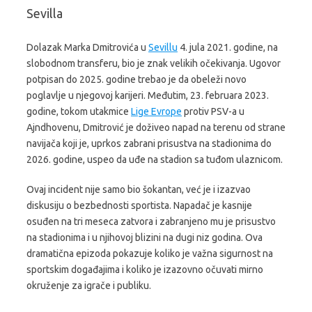
Sevilla
Dolazak Marka Dmitrovića u
Sevillu
4. jula 2021. godine, na
slobodnom transferu, bio je znak velikih očekivanja. Ugovor
potpisan do 2025. godine trebao je da obeleži novo
poglavlje u njegovoj karijeri. Međutim, 23. februara 2023.
godine, tokom utakmice
Lige Evrope
protiv PSV-a u
Ajndhovenu, Dmitrović je doživeo napad na terenu od strane
navijača koji je, uprkos zabrani prisustva na stadionima do
2026. godine, uspeo da uđe na stadion sa tuđom ulaznicom.
Ovaj incident nije samo bio šokantan, već je i izazvao
diskusiju o bezbednosti sportista. Napadač je kasnije
osuđen na tri meseca zatvora i zabranjeno mu je prisustvo
na stadionima i u njihovoj blizini na dugi niz godina. Ova
dramatična epizoda pokazuje koliko je važna sigurnost na
sportskim događajima i koliko je izazovno očuvati mirno
okruženje za igrače i publiku.