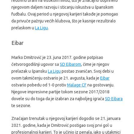
redovno brani na visokom nivou, što je značajno doprinelo
njegovom daljem razvoju i sticanju iskustva u španskom
fudbalu. Ovaj period u njegovoj karijeri takođe je pomogao
da privuče pažnju većih klubova, što je kasnije rezultiralo
prelaskom u
La Ligu
.
Eibar
Marko Dmitrović je 23. juna 2017. godine potpisao
četvorogodišnji ugovor sa
SD Eibarom
, čime je njegov
prelazak u špansku
La Ligu
postao zvaničan. Svoj debi u
ovom takmičenju ostvario je 21. avgusta, kada je
Eibar
ostvario pobedu od 1-0 protiv
Malage CF
na gostovanju.
Njegove impresivne partije tokom sezone 2017/2018
dovele su do toga da je izabran za najboljeg igrača
SD Eibara
te sezone.
Značajan trenutak u njegovoj karijeri dogodio se 21. januara
2021. godine, kada je Dmitrović postigao svoj prvi gol u
profesionalnoj karijeri. To je učinio iz penala, iako u utakmici