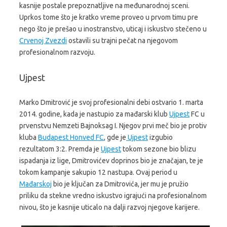
kasnije postale prepoznatljive na međunarodnoj sceni.
Uprkos tome što je kratko vreme proveo u prvom timu pre
nego što je prešao u inostranstvo, uticaj i iskustvo stečeno u
Crvenoj Zvezdi
ostavili su trajni pečat na njegovom
profesionalnom razvoju.
Ujpest
Marko Dmitrović je svoj profesionalni debi ostvario 1. marta
2014. godine, kada je nastupio za mađarski klub
Ujpest
FC u
prvenstvu Nemzeti Bajnoksag I. Njegov prvi meč bio je protiv
kluba
Budapest Honved FC
, gde je
Ujpest
izgubio
rezultatom 3:2. Premda je
Ujpest
tokom sezone bio blizu
ispadanja iz lige, Dmitrovićev doprinos bio je značajan, te je
tokom kampanje sakupio 12 nastupa. Ovaj period u
Mađarskoj
bio je ključan za Dmitrovića, jer mu je pružio
priliku da stekne vredno iskustvo igrajući na profesionalnom
nivou, što je kasnije uticalo na dalji razvoj njegove karijere.