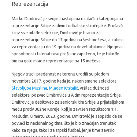
Reprezentacija
Marko Dmitrović je svojim nastupima u mlađim kategorijama
reprezentacije Srbije zadivio fudbalske stručnjake. Prošavši
kroz sve mlađe selekcije, Dmitrović je branio za
reprezentaciju Srbije do 17 godina na šest mečeva, a zatim i
za reprezentaciju do 19 godina na devet utakmica. Njegova
sposobnost i talenat nisu prošli nezapaženo, te je takođe
bio na golu mlade reprezentacije na 15 mečeva.
Njegov trud i predanost na terenu urodili su plodom
novembra 2017. godine kada je, nakon smene selektora
Slavoljuba Muslina
,
Mladen Krstajić
, vršilac dužnosti
selektora, pozvao Dmitrovića u A tim reprezentacije Srbije.
Dmitrović je debitovao za seniorski tim Srbije u prijateljskom
meču protiv Južne Koreje, koji je završen rezultatom 1:1.
Međutim, u martu 2023. godine, Dmitrović je saopštio da se
povlači iz nacionalnog tima, što je bio značajan trenutak
kako za njega, tako i za srpski fudbal, jer je time završio