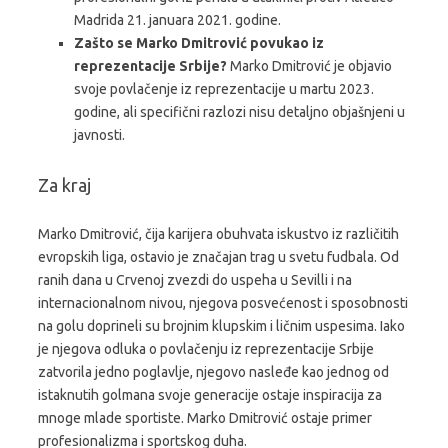
Madrida 21. januara 2021. godine.
Zašto se Marko Dmitrović povukao iz
reprezentacije Srbije?
Marko Dmitrović je objavio
svoje povlačenje iz reprezentacije u martu 2023.
godine, ali specifični razlozi nisu detaljno objašnjeni u
javnosti.
Za kraj
Marko Dmitrović, čija karijera obuhvata iskustvo iz različitih
evropskih liga, ostavio je značajan trag u svetu fudbala. Od
ranih dana u Crvenoj zvezdi do uspeha u Sevilli i na
internacionalnom nivou, njegova posvećenost i sposobnosti
na golu doprineli su brojnim klupskim i ličnim uspesima. Iako
je njegova odluka o povlačenju iz reprezentacije Srbije
zatvorila jedno poglavlje, njegovo nasleđe kao jednog od
istaknutih golmana svoje generacije ostaje inspiracija za
mnoge mlade sportiste. Marko Dmitrović ostaje primer
profesionalizma i sportskog duha.