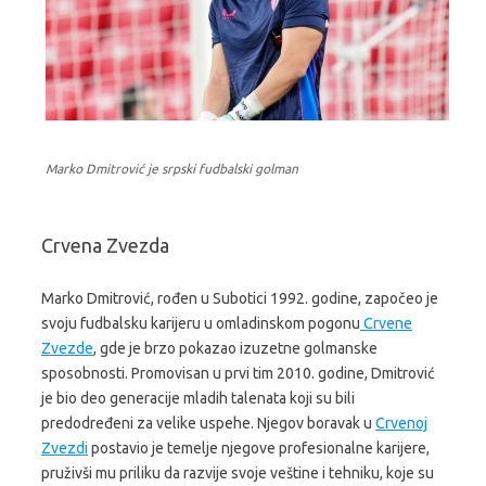
Marko Dmitrović je srpski fudbalski golman
Crvena Zvezda
Marko Dmitrović, rođen u Subotici 1992. godine, započeo je
svoju fudbalsku karijeru u omladinskom pogonu
Crvene
Zvezde
, gde je brzo pokazao izuzetne golmanske
sposobnosti. Promovisan u prvi tim 2010. godine, Dmitrović
je bio deo generacije mladih talenata koji su bili
predodređeni za velike uspehe. Njegov boravak u
Crvenoj
Zvezdi
postavio je temelje njegove profesionalne karijere,
pruživši mu priliku da razvije svoje veštine i tehniku, koje su