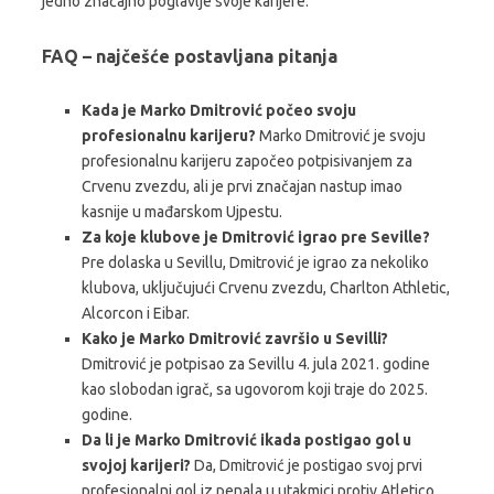
jedno značajno poglavlje svoje karijere.
FAQ – najčešće postavljana pitanja
Kada je Marko Dmitrović počeo svoju
profesionalnu karijeru?
Marko Dmitrović je svoju
profesionalnu karijeru započeo potpisivanjem za
Crvenu zvezdu, ali je prvi značajan nastup imao
kasnije u mađarskom Ujpestu.
Za koje klubove je Dmitrović igrao pre Seville?
Pre dolaska u Sevillu, Dmitrović je igrao za nekoliko
klubova, uključujući Crvenu zvezdu, Charlton Athletic,
Alcorcon i Eibar.
Kako je Marko Dmitrović završio u Sevilli?
Dmitrović je potpisao za Sevillu 4. jula 2021. godine
kao slobodan igrač, sa ugovorom koji traje do 2025.
godine.
Da li je Marko Dmitrović ikada postigao gol u
svojoj karijeri?
Da, Dmitrović je postigao svoj prvi
profesionalni gol iz penala u utakmici protiv Atletico