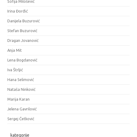
Sofija Milošević
Irina Đorđić
Danijela Buzurović
Stefan Buzurović
Dragan Jovanović
Anja Mit
Lena Bogdanović
Iva Štrljić
Hana Selimović
Nataša Ninković
Marija Karan
Jelena Gavrilović
Sergej Ćetković
kategorije