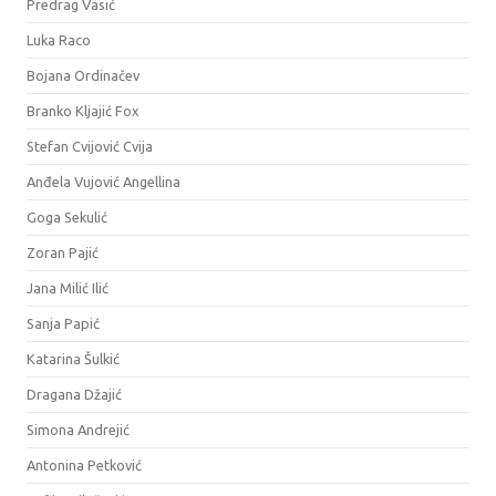
Predrag Vasić
Luka Raco
Bojana Ordinačev
Branko Kljajić Fox
Stefan Cvijović Cvija
Anđela Vujović Angellina
Goga Sekulić
Zoran Pajić
Jana Milić Ilić
Sanja Papić
Katarina Šulkić
Dragana Džajić
Simona Andrejić
Antonina Petković