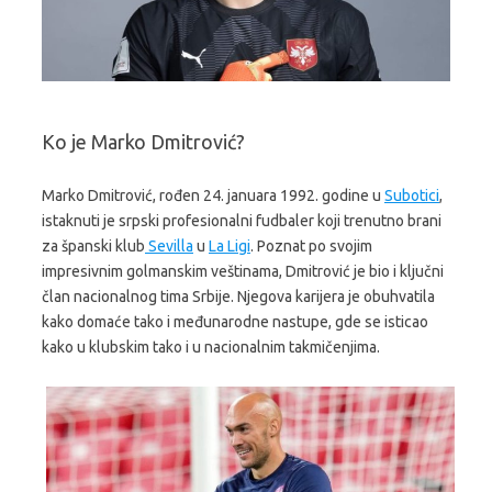
Ko je Marko Dmitrović?
Marko Dmitrović, rođen 24. januara 1992. godine u
Subotici
,
istaknuti je srpski profesionalni fudbaler koji trenutno brani
za španski klub
Sevilla
u
La Ligi
. Poznat po svojim
impresivnim golmanskim veštinama, Dmitrović je bio i ključni
član nacionalnog tima Srbije. Njegova karijera je obuhvatila
kako domaće tako i međunarodne nastupe, gde se isticao
kako u klubskim tako i u nacionalnim takmičenjima.