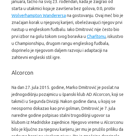
januara, tačno na svoj 23. rođendan, kada je zaigrao od
starta u utakmici koja je završena bez golova, 0:0, protiv
Wolverhampton Wanderersa
na gostovanju. Ovaj meč bio je
značajan korak u njegovoj karijeri, obeležavajući njegov prvi
nastup u engleskom fudbalu. Iako Dmitrović nije često bio
prvi izbor na golu tokom svog boravka u
Charltonu
, iskustvo
u Championshipu, drugom rangu engleskog fudbala,
doprinelo je njegovom daljem razvoju i adaptaciji na
zahtevni engleski stil igre.
Alcorcon
Na dan 27. jula 2015. godine, Marko Dmitrović je poslat na
jednogodišnju pozajmicu u španski klub AD Alcorcon, koji se
takmiči u Segunda Diviziji. Nakon godine dana, u kojoj se
neosporno dokazao kao prvi golman, Dmitrović je 7. jula
naredne godine potpisao stalni trogodišnji ugovor sa
klubom iz Madridske zajednice. Njegovo vreme u Alcorconu
bilo je ključno za njegovu karijeru, jer mu je pružilo priliku da