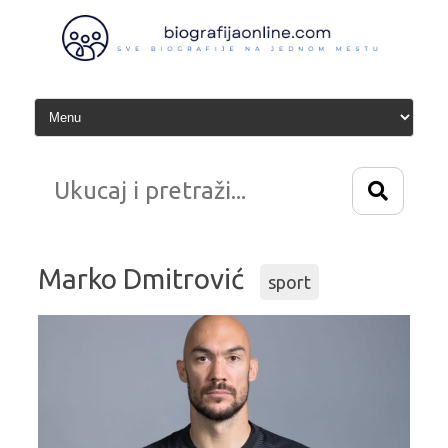
Idi
na
sadržaj
Marko Dmitrović
sport