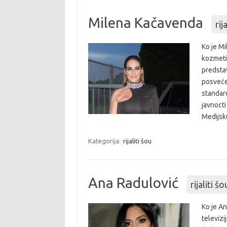
Milena Kačavenda
rij
Ko je M
kozmeti
predstav
posvećen
standard
javnocti
Medijs
Kategorija:
rijaliti šou
Ana Radulović
rijaliti šo
Ko je An
televizi