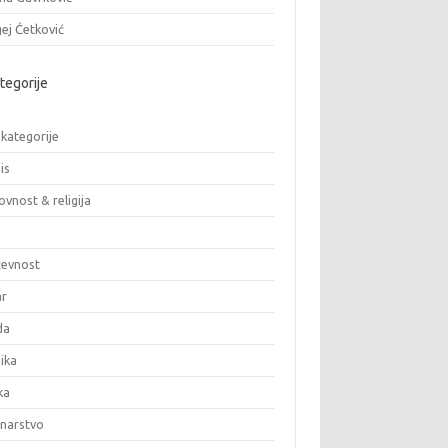
ej Ćetković
tegorije
 kategorije
is
vnost & religija
ževnost
ar
da
ika
ka
inarstvo