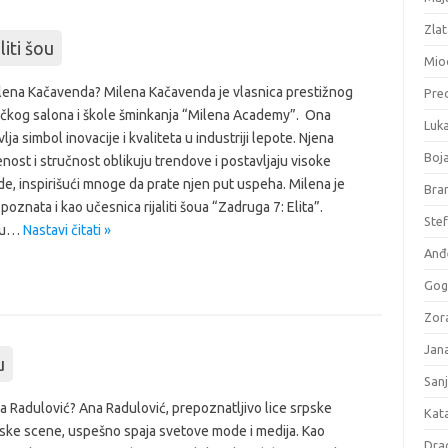
Zlat
aliti šou
Mio
ilena Kačavenda? Milena Kačavenda je vlasnica prestižnog
Pre
čkog salona i škole šminkanja “Milena Academy”. Ona
Luk
lja simbol inovacije i kvaliteta u industriji lepote. Njena
Boj
ost i stručnost oblikuju trendove i postavljaju visoke
e, inspirišući mnoge da prate njen put uspeha. Milena je
Bran
 poznata i kao učesnica rijaliti šoua “Zadruga 7: Elita”.
Stef
ku…
Nastavi čitati »
Anđe
Gog
Zora
Jana
u
San
a Radulović? Ana Radulović, prepoznatljivo lice srpske
Kata
jske scene, uspešno spaja svetove mode i medija. Kao
Dra