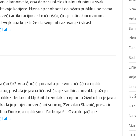
ani ekonomista, ona donosi intelektualnu dubinu u svaki
 svoje karijere. Njena sposobnost da očara publiku, ne samo
Sim
već i artikulacijom i stručnošću, čini je istinskim uzorom
Ant
devojkama koje teže da svoje obrazovanje i strast…
Sofi
itati »
Irin
Dani
Ste
Dra
Anja
a Ćurčić? Ana Ćurčić, poznata po svom učešću u rijaliti
Len
mu, postala je javna ličnost čija je sudbina privukla pažnju
Iva Š
ublike. Jedan od ključnih trenutaka u njenom životu bio je javni
kada ju je njen nevenčani suprug, Zvezdan Slavnić, prevario
Han
om Đuričić u rijaliti šou “Zadruga 6”. Ovaj događaj je…
Nat
itati »
Mar
Jele