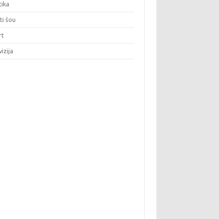
tika
iti šou
rt
vizija