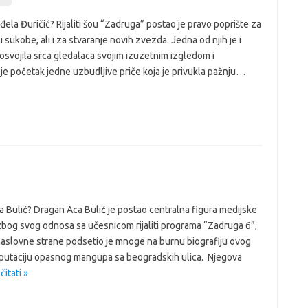
đela Đuričić? Rijaliti šou “Zadruga” postao je pravo poprište za
i sukobe, ali i za stvaranje novih zvezda. Jedna od njih je i
 osvojila srca gledalaca svojim izuzetnim izgledom i
je početak jedne uzbudljive priče koja je privukla pažnju…
a Bulić? Dragan Aca Bulić je postao centralna figura medijske
zbog svog odnosa sa učesnicom rijaliti programa “Zadruga 6”,
naslovne strane podsetio je mnoge na burnu biografiju ovog
reputaciju opasnog mangupa sa beogradskih ulica. Njegova
čitati »