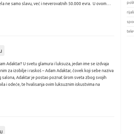
poli
nela ne samo slavu, već i neverovatnih 50.000 evra. U ovom…
rijal
spo
tele
ou
am Adaktar? U svetu glamura i luksuza, jedan ime se izdvaja
nim za izobilje i raskoš – Adam Adaktar, čovek koji sebe naziva
 salona, Adaktar je postao poznat širom sveta zbog svojih
la i odeće, te hvalisanja ovim luksuznim iskustvima na
ou