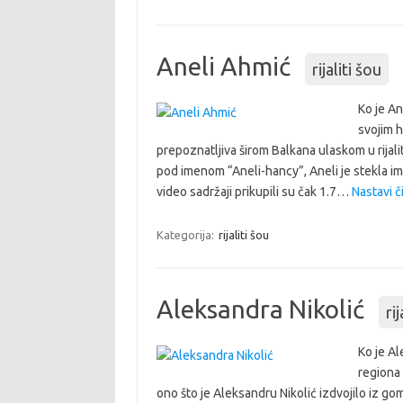
Aneli Ahmić
rijaliti šou
Ko je An
svojim h
prepoznatljiva širom Balkana ulaskom u rijali
pod imenom “Aneli-hancy”, Aneli je stekla im
video sadržaji prikupili su čak 1.7…
Nastavi či
Kategorija:
rijaliti šou
Aleksandra Nikolić
rij
Ko je Al
regiona 
ono što je Aleksandru Nikolić izdvojilo iz gomi