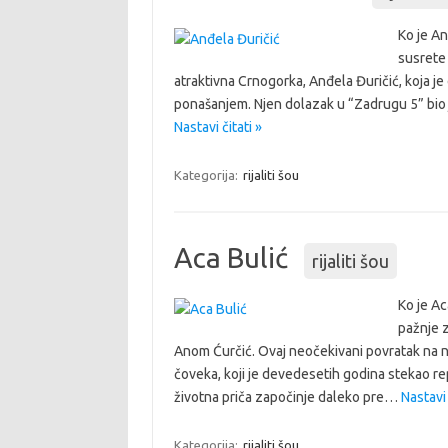
Ko je An
susrete 
atraktivna Crnogorka, Anđela Đuričić, koja je
ponašanjem. Njen dolazak u “Zadrugu 5” bio 
Nastavi čitati »
Kategorija:
rijaliti šou
Aca Bulić
rijaliti šou
Ko je Ac
pažnje 
Anom Ćurčić. Ovaj neočekivani povratak na 
čoveka, koji je devedesetih godina stekao 
životna priča započinje daleko pre…
Nastavi 
Kategorija:
rijaliti šou