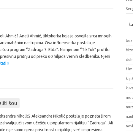
Serg
ka
eli Ahmić? Aneli Ahmić, tiktokerka koja je osvojila srca mnogih
bez
arizmatičnim nastupima. Ova influenserka postala je
ti šou program “Zadruga 7: Elita”. Na njenom “TikTok” profilu
bizn
presivnu pratnju od preko 60 hiljada vernih sledbenika. Njeni
duho
tati »
film
knji
kuv
mo
aliti šou
muz
eksandra Nikolić? Aleksandra Nikolić postala je poznata širom
nau
zahvaljujući svom učešću u popularnom rijalitiju “Zadruga”. Ali
nov
le nije samo njena prisutnost u rijalitiju, već i impresivna