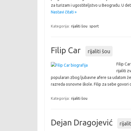
za turizam i ugostiteljstvo u Beogradu. U det
Nastavi čitati »
Kategorija:
rijaliti šou
sport
Filip Car
rijaliti šou
Filip Ca
rijaliti
popularan zbog ljubavne afere sa udatom žen
razreda osnovne škole. Filip za sebe govori 
Kategorija:
rijaliti šou
Dejan Dragojević
rijali