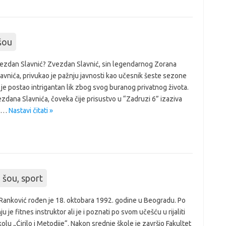
 šou
vezdan Slavnić? Zvezdan Slavnić, sin legendarnog Zorana
vnića, privukao je pažnju javnosti kao učesnik šeste sezone
 je postao intrigantan lik zbog svog buranog privatnog života.
zdana Slavnića, čoveka čije prisustvo u “Zadruzi 6” izaziva
 i…
Nastavi čitati »
ti šou
,
sport
Ranković rođen je 18. oktobara 1992. godine u Beogradu. Po
u je fitnes instruktor ali je i poznati po svom učešću u rijaliti
 „Ćirilo i Metodije“. Nakon srednje škole je završio Fakultet