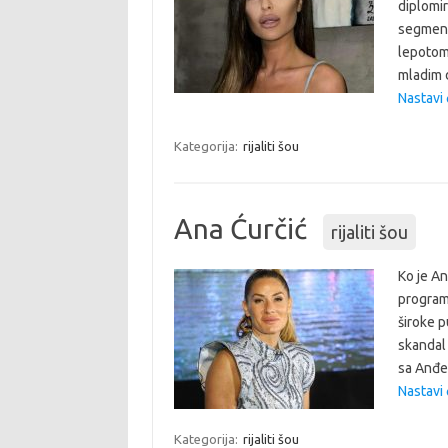
diplomir
segment
lepotom 
mladim 
Nastavi č
Kategorija:
rijaliti šou
Ana Ćurčić
rijaliti šou
Ko je An
programi
široke p
skandal 
sa Anđel
Nastavi č
Kategorija:
rijaliti šou