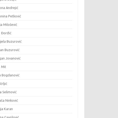
ona Andrejić
onina Petković
ja Milošević
a Đorđić
jela Buzurović
fan Buzurović
gan Jovanović
 Mit
a Bogdanović
trljić
a Selimović
aša Ninković
ija Karan
na Gavrilović