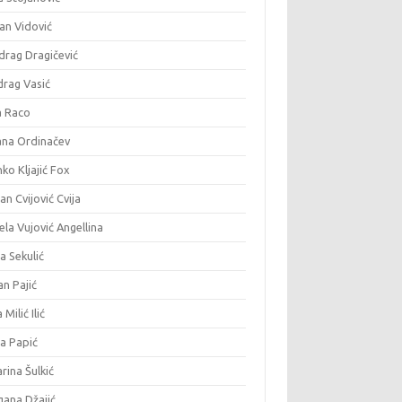
an Vidović
drag Dragičević
drag Vasić
a Raco
ana Ordinačev
ko Kljajić Fox
an Cvijović Cvija
la Vujović Angellina
a Sekulić
n Pajić
 Milić Ilić
ja Papić
rina Šulkić
gana Džajić