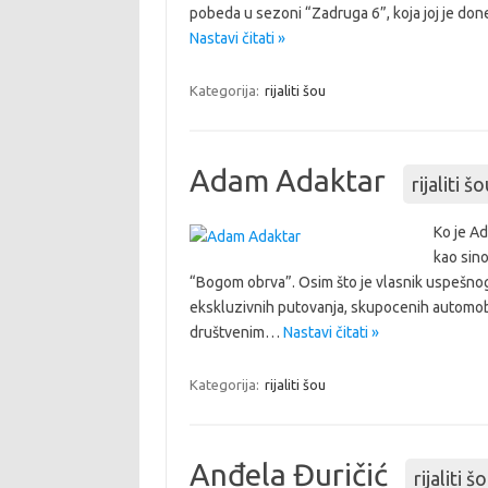
pobeda u sezoni “Zadruga 6”, koja joj je do
Nastavi čitati »
Kategorija:
rijaliti šou
Adam Adaktar
rijaliti š
Ko je Ad
kao sino
“Bogom obrva”. Osim što je vlasnik uspešnog
ekskluzivnih putovanja, skupocenih automobi
društvenim…
Nastavi čitati »
Kategorija:
rijaliti šou
Anđela Đuričić
rijaliti š