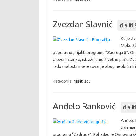
Zvezdan Slavnić
rijaliti
Ko je Z
Moke Sla
popularnog rijaliti programa “Zadruga 6”. On
U ovom članku, istražićemo životnu priču Zve
radoznalost i interesovanje zbog neobičnih
Kategorija:
rijaliti šou
Anđelo Ranković
rijali
Anđelo 
zanimanj
programu “Zadruga”. Pohađao je Osnovnu školu