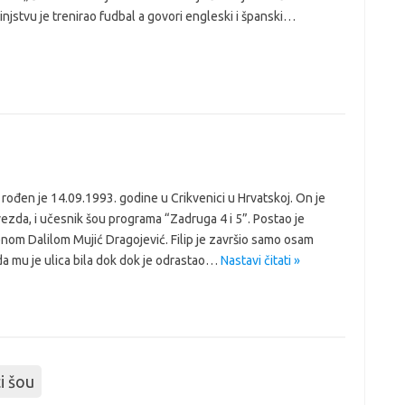
injstvu je trenirao fudbal a govori engleski i španski…
r rođen je 14.09.1993. godine u Crikvenici u Hrvatskoj. On je
 zvezda, i učesnik šou programa “Zadruga 4 i 5”. Postao je
om Dalilom Mujić Dragojević. Filip je završio samo osam
da mu je ulica bila dok dok je odrastao…
Nastavi čitati »
ti šou