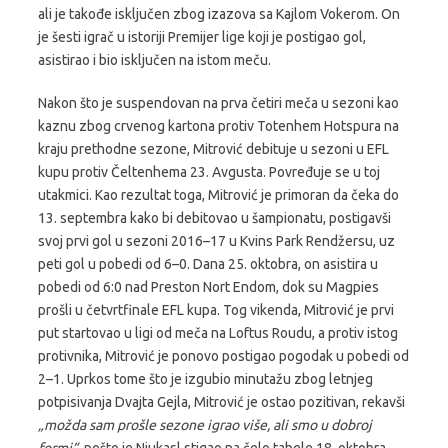
ali je takođe isključen zbog izazova sa Kajlom Vokerom. On
je šesti igrač u istoriji Premijer lige koji je postigao gol,
asistirao i bio isključen na istom meču.
Nakon što je suspendovan na prva četiri meča u sezoni kao
kaznu zbog crvenog kartona protiv Totenhem Hotspura na
kraju prethodne sezone, Mitrović debituje u sezoni u EFL
kupu protiv Čeltenhema 23. Avgusta. Povređuje se u toj
utakmici. Kao rezultat toga, Mitrović je primoran da čeka do
13. septembra kako bi debitovao u šampionatu, postigavši
svoj prvi gol u sezoni 2016–17 u Kvins Park Rendžersu, uz
peti gol u pobedi od 6–0. Dana 25. oktobra, on asistira u
pobedi od 6:0 nad Preston Nort Endom, dok su Magpies
prošli u četvrtfinale EFL kupa. Tog vikenda, Mitrović je prvi
put startovao u ligi od meča na Loftus Roudu, a protiv istog
protivnika, Mitrović je ponovo postigao pogodak u pobedi od
2–1. Uprkos tome što je izgubio minutažu zbog letnjeg
potpisivanja Dvajta Gejla, Mitrović je ostao pozitivan, rekavši
„možda sam prošle sezone igrao više, ali smo u dobroj