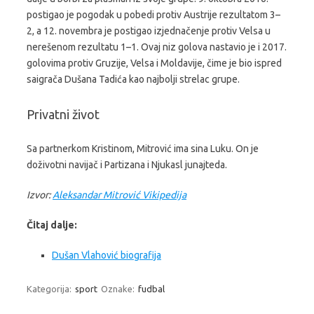
postigao je pogodak u pobedi protiv Austrije rezultatom 3–
2, a 12. novembra je postigao izjednačenje protiv Velsa u
nerešenom rezultatu 1–1. Ovaj niz golova nastavio je i 2017.
golovima protiv Gruzije, Velsa i Moldavije, čime je bio ispred
saigrača Dušana Tadića kao najbolji strelac grupe.
Privatni život
Sa partnerkom Kristinom, Mitrović ima sina Luku. On je
doživotni navijač i Partizana i Njukasl junajteda.
Izvor:
Aleksandar Mitrović Vikipedija
Čitaj dalje:
Dušan Vlahović biografija
Kategorija:
sport
Oznake:
fudbal