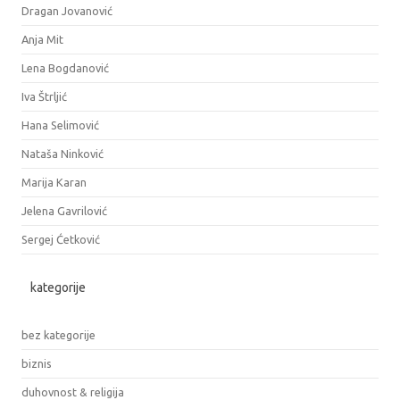
Dragan Jovanović
Anja Mit
Lena Bogdanović
Iva Štrljić
Hana Selimović
Nataša Ninković
Marija Karan
Jelena Gavrilović
Sergej Ćetković
kategorije
bez kategorije
biznis
duhovnost & religija