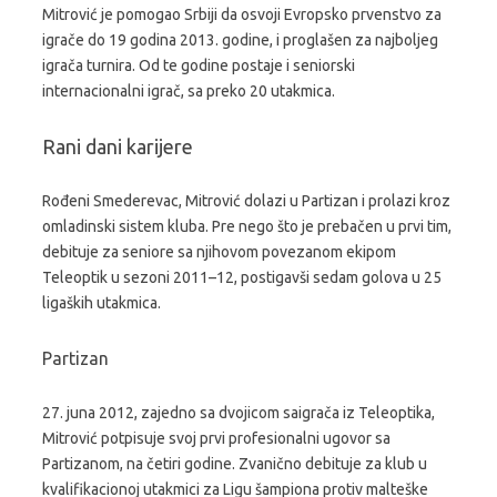
Mitrović je pomogao Srbiji da osvoji Evropsko prvenstvo za
igrače do 19 godina 2013. godine, i proglašen za najboljeg
igrača turnira. Od te godine postaje i seniorski
internacionalni igrač, sa preko 20 utakmica.
Rani dani karijere
Rođeni Smederevac, Mitrović dolazi u Partizan i prolazi kroz
omladinski sistem kluba. Pre nego što je prebačen u prvi tim,
debituje za seniore sa njihovom povezanom ekipom
Teleoptik u sezoni 2011–12, postigavši sedam golova u 25
ligaških utakmica.
Partizan
27. juna 2012, zajedno sa dvojicom saigrača iz Teleoptika,
Mitrović potpisuje svoj prvi profesionalni ugovor sa
Partizanom, na četiri godine. Zvanično debituje za klub u
kvalifikacionoj utakmici za Ligu šampiona protiv malteške