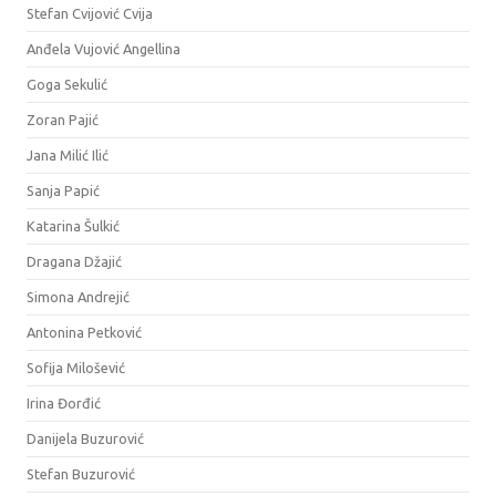
Stefan Cvijović Cvija
Anđela Vujović Angellina
Goga Sekulić
Zoran Pajić
Jana Milić Ilić
Sanja Papić
Katarina Šulkić
Dragana Džajić
Simona Andrejić
Antonina Petković
Sofija Milošević
Irina Đorđić
Danijela Buzurović
Stefan Buzurović