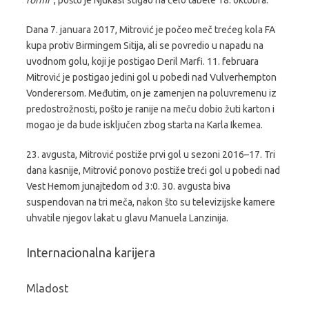
formi“
, pošto je Njukasl stigao na čelo tabele 18. oktobra.
Dana 7. januara 2017, Mitrović je počeo meč trećeg kola FA
kupa protiv Birmingem Sitija, ali se povredio u napadu na
uvodnom golu, koji je postigao Deril Marfi. 11. februara
Mitrović je postigao jedini gol u pobedi nad Vulverhempton
Vonderersom. Međutim, on je zamenjen na poluvremenu iz
predostrožnosti, pošto je ranije na meču dobio žuti karton i
mogao je da bude isključen zbog starta na Karla Ikemea.
23. avgusta, Mitrović postiže prvi gol u sezoni 2016–17. Tri
dana kasnije, Mitrović ponovo postiže treći gol u pobedi nad
Vest Hemom junajtedom od 3:0. 30. avgusta biva
suspendovan na tri meča, nakon što su televizijske kamere
uhvatile njegov lakat u glavu Manuela Lanzinija.
Internacionalna karijera
Mladost