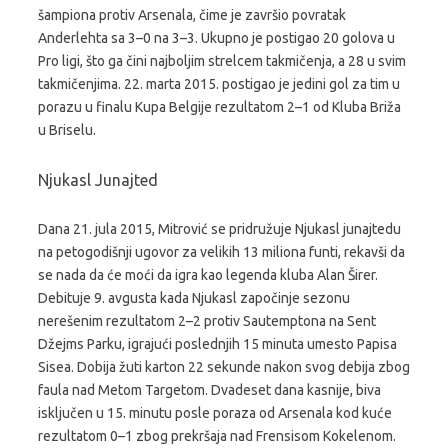
šampiona protiv Arsenala, čime je završio povratak
Anderlehta sa 3–0 na 3–3. Ukupno je postigao 20 golova u
Pro ligi, što ga čini najboljim strelcem takmičenja, a 28 u svim
takmičenjima. 22. marta 2015. postigao je jedini gol za tim u
porazu u finalu Kupa Belgije rezultatom 2–1 od Kluba Briža
u Briselu.
Njukasl Junajted
Dana 21. jula 2015, Mitrović se pridružuje Njukasl junajtedu
na petogodišnji ugovor za velikih 13 miliona funti, rekavši da
se nada da će moći da igra kao legenda kluba Alan Širer.
Debituje 9. avgusta kada Njukasl započinje sezonu
nerešenim rezultatom 2–2 protiv Sautemptona na Sent
Džejms Parku, igrajući poslednjih 15 minuta umesto Papisa
Sisea. Dobija žuti karton 22 sekunde nakon svog debija zbog
faula nad Metom Targetom. Dvadeset dana kasnije, biva
isključen u 15. minutu posle poraza od Arsenala kod kuće
rezultatom 0–1 zbog prekršaja nad Frensisom Kokelenom.