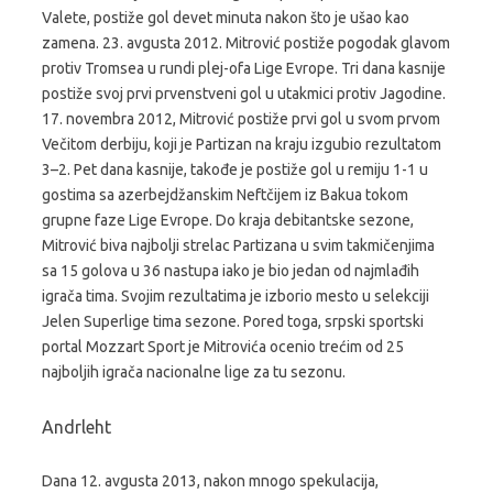
Valete, postiže gol devet minuta nakon što je ušao kao
zamena. 23. avgusta 2012. Mitrović postiže pogodak glavom
protiv Tromsea u rundi plej-ofa Lige Evrope. Tri dana kasnije
postiže svoj prvi prvenstveni gol u utakmici protiv Jagodine.
17. novembra 2012, Mitrović postiže prvi gol u svom prvom
Večitom derbiju, koji je Partizan na kraju izgubio rezultatom
3–2. Pet dana kasnije, takođe je postiže gol u remiju 1-1 u
gostima sa azerbejdžanskim Neftčijem iz Bakua tokom
grupne faze Lige Evrope. Do kraja debitantske sezone,
Mitrović biva najbolji strelac Partizana u svim takmičenjima
sa 15 golova u 36 nastupa iako je bio jedan od najmlađih
igrača tima. Svojim rezultatima je izborio mesto u selekciji
Jelen Superlige tima sezone. Pored toga, srpski sportski
portal Mozzart Sport je Mitrovića ocenio trećim od 25
najboljih igrača nacionalne lige za tu sezonu.
Andrleht
Dana 12. avgusta 2013, nakon mnogo spekulacija,