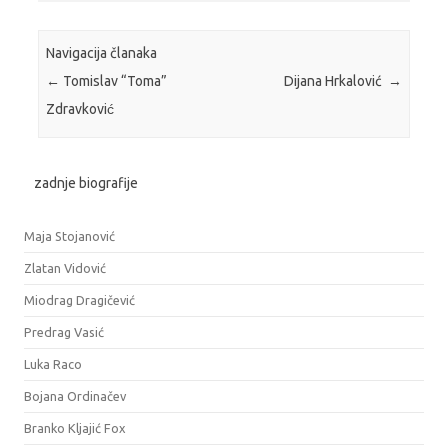
Navigacija članaka
←
Tomislav “Toma”
Dijana Hrkalović
→
Zdravković
zadnje biografije
Maja Stojanović
Zlatan Vidović
Miodrag Dragičević
Predrag Vasić
Luka Raco
Bojana Ordinačev
Branko Kljajić Fox