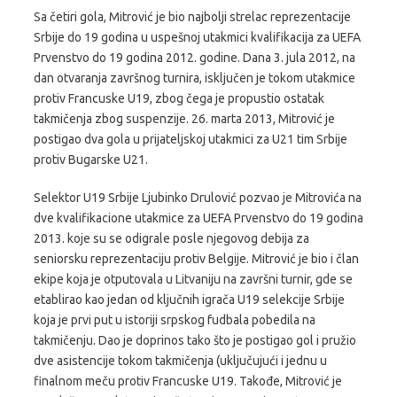
Sa četiri gola, Mitrović je bio najbolji strelac reprezentacije
Srbije do 19 godina u uspešnoj utakmici kvalifikacija za UEFA
Prvenstvo do 19 godina 2012. godine. Dana 3. jula 2012, na
dan otvaranja završnog turnira, isključen je tokom utakmice
protiv Francuske U19, zbog čega je propustio ostatak
takmičenja zbog suspenzije. 26. marta 2013, Mitrović je
postigao dva gola u prijateljskoj utakmici za U21 tim Srbije
protiv Bugarske U21.
Selektor U19 Srbije Ljubinko Drulović pozvao je Mitrovića na
dve kvalifikacione utakmice za UEFA Prvenstvo do 19 godina
2013. koje su se odigrale posle njegovog debija za
seniorsku reprezentaciju protiv Belgije. Mitrović je bio i član
ekipe koja je otputovala u Litvaniju na završni turnir, gde se
etablirao kao jedan od ključnih igrača U19 selekcije Srbije
koja je prvi put u istoriji srpskog fudbala pobedila na
takmičenju. Dao je doprinos tako što je postigao gol i pružio
dve asistencije tokom takmičenja (uključujući i jednu u
finalnom meču protiv Francuske U19. Takođe, Mitrović je