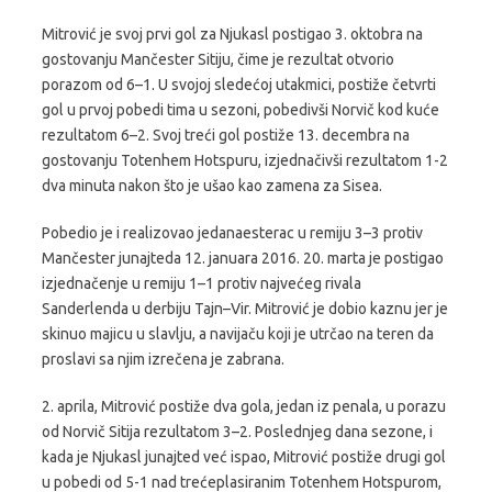
Mitrović je svoj prvi gol za Njukasl postigao 3. oktobra na
gostovanju Mančester Sitiju, čime je rezultat otvorio
porazom od 6–1. U svojoj sledećoj utakmici, postiže četvrti
gol u prvoj pobedi tima u sezoni, pobedivši Norvič kod kuće
rezultatom 6–2. Svoj treći gol postiže 13. decembra na
gostovanju Totenhem Hotspuru, izjednačivši rezultatom 1-2
dva minuta nakon što je ušao kao zamena za Sisea.
Pobedio je i realizovao jedanaesterac u remiju 3–3 protiv
Mančester junajteda 12. januara 2016. 20. marta je postigao
izjednačenje u remiju 1–1 protiv najvećeg rivala
Sanderlenda u derbiju Tajn–Vir. Mitrović je dobio kaznu jer je
skinuo majicu u slavlju, a navijaču koji je utrčao na teren da
proslavi sa njim izrečena je zabrana.
2. aprila, Mitrović postiže dva gola, jedan iz penala, u porazu
od Norvič Sitija rezultatom 3–2. Poslednjeg dana sezone, i
kada je Njukasl junajted već ispao, Mitrović postiže drugi gol
u pobedi od 5-1 nad trećeplasiranim Totenhem Hotspurom,