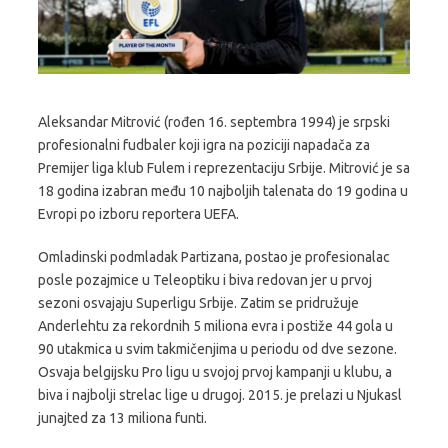
Aleksandar Mitrović (rođen 16. septembra 1994) je srpski
profesionalni fudbaler koji igra na poziciji napadača za
Premijer liga klub Fulem i reprezentaciju Srbije. Mitrović je sa
18 godina izabran među 10 najboljih talenata do 19 godina u
Evropi po izboru reportera UEFA.
Omladinski podmladak Partizana, postao je profesionalac
posle pozajmice u Teleoptiku i biva redovan jer u prvoj
sezoni osvajaju Superligu Srbije. Zatim se pridružuje
Anderlehtu za rekordnih 5 miliona evra i postiže 44 gola u
90 utakmica u svim takmičenjima u periodu od dve sezone.
Osvaja belgijsku Pro ligu u svojoj prvoj kampanji u klubu, a
biva i najbolji strelac lige u drugoj. 2015. je prelazi u Njukasl
junajted za 13 miliona funti.