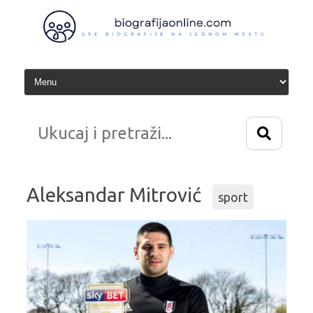
Idi
na
sadržaj
Aleksandar Mitrović
sport