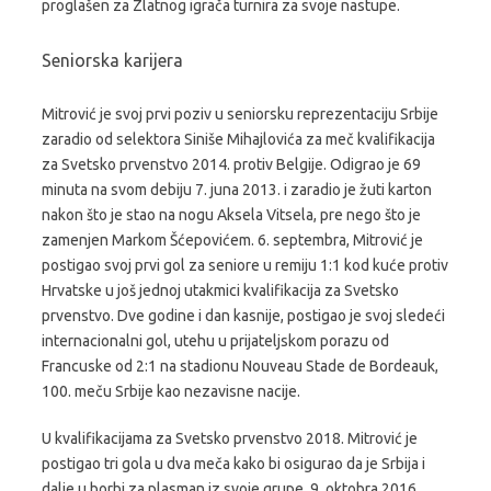
proglašen za Zlatnog igrača turnira za svoje nastupe.
Seniorska karijera
Mitrović je svoj prvi poziv u seniorsku reprezentaciju Srbije
zaradio od selektora Siniše Mihajlovića za meč kvalifikacija
za Svetsko prvenstvo 2014. protiv Belgije. Odigrao je 69
minuta na svom debiju 7. juna 2013. i zaradio je žuti karton
nakon što je stao na nogu Aksela Vitsela, pre nego što je
zamenjen Markom Šćepovićem. 6. septembra, Mitrović je
postigao svoj prvi gol za seniore u remiju 1:1 kod kuće protiv
Hrvatske u još jednoj utakmici kvalifikacija za Svetsko
prvenstvo. Dve godine i dan kasnije, postigao je svoj sledeći
internacionalni gol, utehu u prijateljskom porazu od
Francuske od 2:1 na stadionu Nouveau Stade de Bordeauk,
100. meču Srbije kao nezavisne nacije.
U kvalifikacijama za Svetsko prvenstvo 2018. Mitrović je
postigao tri gola u dva meča kako bi osigurao da je Srbija i
dalje u borbi za plasman iz svoje grupe. 9. oktobra 2016.