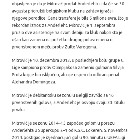
objavljeno je da je Mitrović prodat Anderlehtu i da će se 30.
avgusta pridružiti belgijskom klubu na zahtev igrača i
njegove porodice. Cena transfera je bila 5 miliona evra, što je
rekordan iznos za Anderleht. Mitrović je 1. septembra
pružio dve asistencije na svom debiju za klub nakon što je
ušao kao zamena na početku drugog poluvremena u
prvenstvenom meču protiv Zulte Varegema.
Mitrović je 10. decembra 2013. u poslednjem kolu grupe C
Lige šampiona protiv Olimpijakosa zamenio golmana Silvija
Prota koji je bio isključen, ali nije uspeo da odbrani penal
Alehandra Domingeza.
Mitrović je debitantsku sezonu u Belgiji završio sa 16
prvenstvenih golova, a Anderleht je osvojio svoju 33. titulu
prvaka.
Mitrović je sezonu 2014–15 započeo golom u porazu
Anderlehta u Superkupu 2–1 od K.S.C. Lokeren. 5. novembra
2014. postigao je izjednačujući gol u 90. minutu u UEFA Ligi