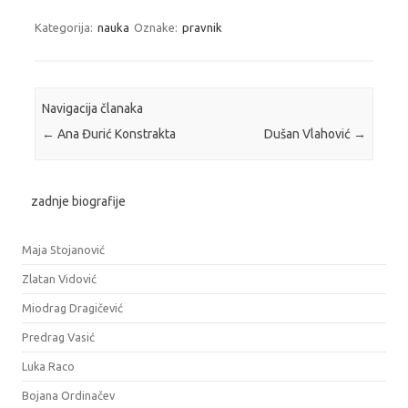
Kategorija:
nauka
Oznake:
pravnik
Navigacija članaka
←
Ana Đurić Konstrakta
Dušan Vlahović
→
zadnje biografije
Maja Stojanović
Zlatan Vidović
Miodrag Dragičević
Predrag Vasić
Luka Raco
Bojana Ordinačev