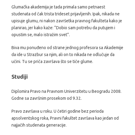
Glumačka akademija je tada primala samo petnaest
studenata od čak trista trideset prijavljenih. Ipak, nikada ne
upisuje glumu, ni nakon završetka pravnog fakulteta kako je
planirao, jer kako kaže: “Dobio sam potrebu da putujem i
opustim se, malo istražim svet”.
Biva mu ponuđeno od strane jednog profesora sa Akademije
da ide u Strazbur sa njim, ali on to nikada ne odlučuje da
učini. Tu se priča završava što se tiče glume.
Studiji
Diplomira Pravo na Pravnom Univerzitetu u Beogradu 2008.
Godne sa završnim prosekom od 9.32.
Pravo završava u roku. U četiri godine bez perioda
apsolventskog roka, Pravni fakultet završava kao jedan od
najjačih studenata generacije.