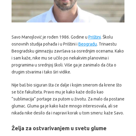
Savo Manojlović je rođen 1986. Godine u
Prištini
. Školu
osnovnih studija pohađa i u Prištini i
Beogradu
. Trinaestu
Beogradsku gimnaziju završava sa osrednjim ocenama. Kako
i sam kaže, nike mu se učilo po nekakvim planovima i
programima u srednjoj školi. Više ga je zanimalo da čita o
drugim stvarima i tako širi vidike.
Nije baš bio siguran šta će dalje i kojim smerom da krene što
se tiče fakulteta. Pravo mu je kako kaže došlo kao
“sublimacija” portage za putom u životu. Za malo da postane
glumac. Gluma ga je kako kaže mnogo interesovala, ali se
nikada nike desilo da i napravi korak u tom smeru: kaže Savo.
Želja za ostvarivanjem u svetu glume