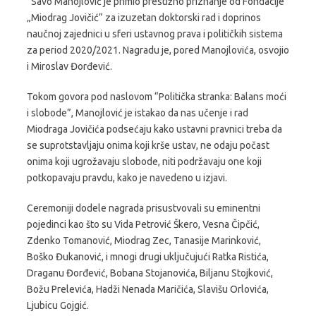
“Savo Manojlović je primio prestižno priznanje od Fondacije
„Miodrag Jovičić“ za izuzetan doktorski rad i doprinos
naučnoj zajednici u sferi ustavnog prava i političkih sistema
za period 2020/2021. Nagradu je, pored Manojlovića, osvojio
i Miroslav Đorđević.
Tokom govora pod naslovom “Politička stranka: Balans moći
i slobode”, Manojlović je istakao da nas učenje i rad
Miodraga Jovičića podsećaju kako ustavni pravnici treba da
se suprotstavljaju onima koji krše ustav, ne odaju počast
onima koji ugrožavaju slobode, niti podržavaju one koji
potkopavaju pravdu, kako je navedeno u izjavi.
Ceremoniji dodele nagrada prisustvovali su eminentni
pojedinci kao što su Vida Petrović Škero, Vesna Čipčić,
Zdenko Tomanović, Miodrag Zec, Tanasije Marinković,
Boško Đukanović, i mnogi drugi uključujući Ratka Ristića,
Draganu Đorđević, Bobana Stojanovića, Biljanu Stojković,
Božu Prelevića, Hadži Nenada Maričića, Slavišu Orlovića,
Ljubicu Gojgić.