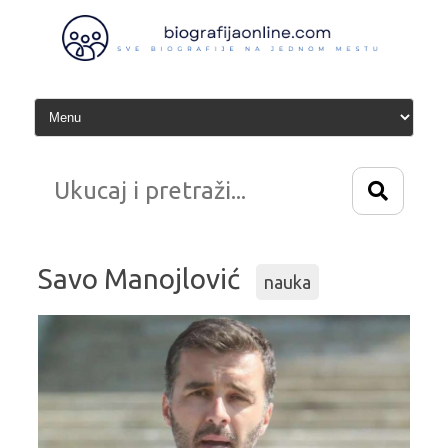
Idi
na
sadržaj
Savo Manojlović
nauka