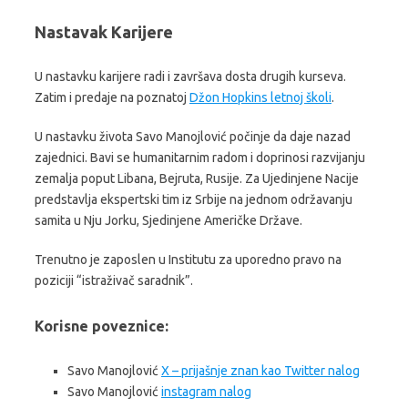
Nastavak Karijere
U nastavku karijere radi i završava dosta drugih kurseva.
Zatim i predaje na poznatoj
Džon Hopkins letnoj školi
.
U nastavku života Savo Manojlović počinje da daje nazad
zajednici. Bavi se humanitarnim radom i doprinosi razvijanju
zemalja poput Libana, Bejruta, Rusije. Za Ujedinjene Nacije
predstavlja ekspertski tim iz Srbije na jednom održavanju
samita u Nju Jorku, Sjedinjene Američke Države.
Trenutno je zaposlen u Institutu za uporedno pravo na
poziciji “istraživač saradnik”.
Korisne poveznice:
Savo Manojlović
X – prijašnje znan kao Twitter nalog
Savo Manojlović
instagram nalog