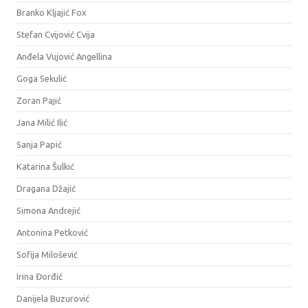
Branko Kljajić Fox
Stefan Cvijović Cvija
Anđela Vujović Angellina
Goga Sekulić
Zoran Pajić
Jana Milić Ilić
Sanja Papić
Katarina Šulkić
Dragana Džajić
Simona Andrejić
Antonina Petković
Sofija Milošević
Irina Đorđić
Danijela Buzurović