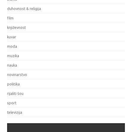
duhovnost & religija
film
književnost
kuvar
moda
muzika
nauka
novinarstvo
politika
rijaliti šou
sport
televizija