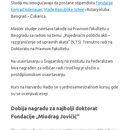
Studiji mu omogućavaju da postane stipendista
Fondacije
Konrad Adenauer
,
Vlade Republike Srbije
i Rotary kluba
Beograd – Čukarica.
Master studije završava takođe na Pravnom fakultetu u
Beogradu sa radom na temu: „Pojedinačni politički akti –
razgraničenje od upravnih akata“ (9,75). Trenutno radi na
Doktoratu na Pravnom Fakultetu.
Na usavršavanju u Švajcarskoj na Institutu za Federalizam
biva nagrađen za odličan radi i trud koji je uložio u
postdiplomskom usavršavanju.
Kurs na Harvardu: Radio se o jednosemestralnom kursu, gde
su se ocenjivali eseji.
Dobija nagradu za najbolji doktorat
Fondacije „Miodrag Jovičić“