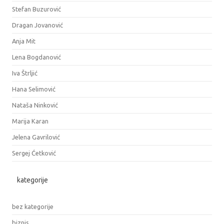
Stefan Buzurović
Dragan Jovanović
Anja Mit
Lena Bogdanović
Iva Štrljić
Hana Selimović
Nataša Ninković
Marija Karan
Jelena Gavrilović
Sergej Ćetković
kategorije
bez kategorije
biznis