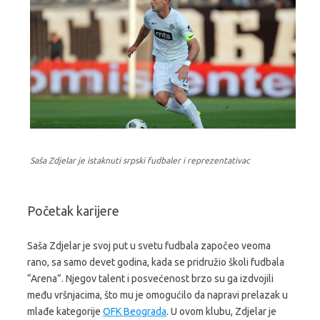
Saša Zdjelar je istaknuti srpski fudbaler i reprezentativac
Početak karijere
Saša Zdjelar je svoj put u svetu fudbala započeo veoma
rano, sa samo devet godina, kada se pridružio školi fudbala
“Arena”. Njegov talent i posvećenost brzo su ga izdvojili
među vršnjacima, što mu je omogućilo da napravi prelazak u
mlađe kategorije
OFK Beograda
. U ovom klubu, Zdjelar je