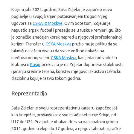
Krajem jula 2022. godine, Saša Zdjelar je započeo novo
poglavlje u svojoj karijeri potpisivanjem trogodišnjeg
ugovora sa
CSKA iz Moskve
. Ovim potezom, Zdjelar je
napustio srpski fudbal i preselio se u rusku Premier ligu, što
je označilo značajan korak napred u njegovoj profesionalnoj
karijeri. Transfer u
CSKA Moskvu
pružio mu je priliku da se
takmiči na višem nivou i da svoje veštine dokaže na
međunarodnoj sceni.
CSKA Moskva
, kao jedan od vodećih
klubova u
Rusiji
, očekivala je da Zdjelar doprinese stabilnosti
i jačanju sredine terena, koristeći njegovo iskustvo i taktičku
disciplinu koju je razvio tokom godina.
Reprezentacija
Saša Zdjelar je svoju reprezentativnu karijeru započeo još
kao tinejdžer, prošavši kroz sve mlađe selekcije Srbije, od
U17 do U21. Prvi put je obukao dres sa nacionalnim grbom
2011. godine u ekipi do 17 godina, a njegov talenat i igračke