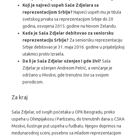
Koji je najveći uspeh Saše Zdjelara sa
reprezentacijom Srbije?
Najveći uspeh mu je titula
svetskog prvaka sa reprezentacijom Srbije do 20
godina, osvojena 2015. godine na Novom Zelandu.
Kada je Saša Zdjelar debitovao za seniorsku
reprezentaciju Srbije?
Za seniorsku reprezentaciju
Srbije debitovao je 31. maja 2016. godine u prijateljskoj
utakmici protiv Izraela.
Da li je Saša Zdjelar oženjen i gde živi?
Saša
Zdjelar je oženjen Andreom Petrić, a venčanje je
održano u Moskvi, gde trenutno živi sa svojom
porodicom.
Za kraj
Saša Zdjelar, od svojih početaka u OFK Beogradu, preko
uspeha u Olimpijakosu i Partizanu, do trenutnih dana u CSKA
Moskvi, ilustruje put uspeha u fudbalu. Njegov doprinos na
međunarodnoj sceni, posebno sa mladom reprezentacijom