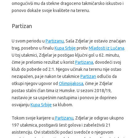
omogućivši mu da stekne dragoceno takmičarsko iskustvo i
ponovo dokaže svoje kvalitete na terenu.
Partizan
U svom periodu u
Partizanu
, Saša Zdjelar je ostavio značajan
trag, posebno u finalu
Kupa Srbije
protiv
Mladosti iz Lučana
.
U toj utakmici, Zdjelar je postigao ključni gol u 62. minutu,
čime je prelomio rezultat u korist
Partizana
, dovodeći svoj
klub do pobede od 2:1. Njegov učinak na terenu nije ostao
nezapažen, pa je nakon te utakmice
Partizan
odlučio da
otkupi njegov ugovor od
Olimpijakosa
, čime je Zdjelar
postao stalni član tima iz Humske. U sezoni 2018/19,
nastavio je sa uspešnim nastupima i ponovo je doprineo
osvajanju
Kupa Srbije
sa klubom.
Tokom svoje karijere u
Partizanu
, Zdjelar je odigrao ukupno
197 utakmica, postigavši šest golova i zabeleživši 21
asistenciju. Ovi statistički podaci svedoče o njegovom