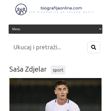
Idi
na
sadržaj
Saša Zdjelar
sport