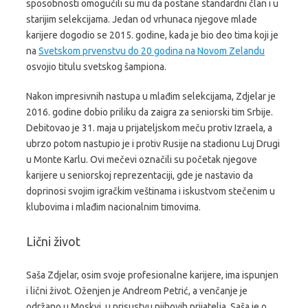
sposobnosti omogućili su mu da postane standardni član i u
starijim selekcijama. Jedan od vrhunaca njegove mlade
karijere dogodio se 2015. godine, kada je bio deo tima koji je
na
Svetskom prvenstvu do 20 godina na Novom Zelandu
osvojio titulu svetskog šampiona.
Nakon impresivnih nastupa u mlađim selekcijama, Zdjelar je
2016. godine dobio priliku da zaigra za seniorski tim Srbije.
Debitovao je 31. maja u prijateljskom meču protiv Izraela, a
ubrzo potom nastupio je i protiv Rusije na stadionu Luj Drugi
u Monte Karlu. Ovi mečevi označili su početak njegove
karijere u seniorskoj reprezentaciji, gde je nastavio da
doprinosi svojim igračkim veštinama i iskustvom stečenim u
klubovima i mlađim nacionalnim timovima.
Lični život
Saša Zdjelar, osim svoje profesionalne karijere, ima ispunjen
i lični život. Oženjen je Andreom Petrić, a venčanje je
održano u Moskvi, u prisustvu njihovih prijatelja. Saša je o