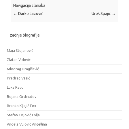
Navigacija članaka
←
Darko Lazović
Uroš Spajić
→
zadnje biografije
Maja Stojanović
Zlatan Vidović
Miodrag Dragičević
Predrag Vasić
Luka Raco
Bojana Ordinačev
Branko Kljajić Fox
Stefan Cvijović Cvija
Anđela Vujović Angellina