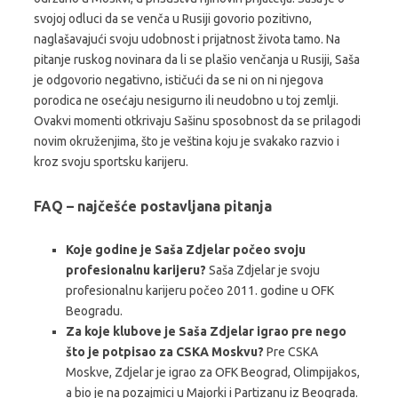
svojoj odluci da se venča u Rusiji govorio pozitivno,
naglašavajući svoju udobnost i prijatnost života tamo. Na
pitanje ruskog novinara da li se plašio venčanja u Rusiji, Saša
je odgovorio negativno, ističući da se ni on ni njegova
porodica ne osećaju nesigurno ili neudobno u toj zemlji.
Ovakvi momenti otkrivaju Sašinu sposobnost da se prilagodi
novim okruženjima, što je veština koju je svakako razvio i
kroz svoju sportsku karijeru.
FAQ – najčešće postavljana pitanja
Koje godine je Saša Zdjelar počeo svoju
profesionalnu karijeru?
Saša Zdjelar je svoju
profesionalnu karijeru počeo 2011. godine u OFK
Beogradu.
Za koje klubove je Saša Zdjelar igrao pre nego
što je potpisao za CSKA Moskvu?
Pre CSKA
Moskve, Zdjelar je igrao za OFK Beograd, Olimpijakos,
a bio je na pozajmici u Majorki i Partizanu iz Beograda.