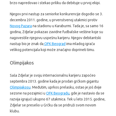
brzo napredovao i stekao priliku da debituje u prvoj ekipi.
Njegov prvi nastup za seniorke konkurencije dogodio se 3.
decembra 2011. godine, u prvenstvenoj utakmici protiv
Novog Pazara
na stadionu u Karaburmi. Tada je, sa samo 16
godina, Zdjelar pokazao zavidne fudbalske veštine koje su
nagovestile njegovu uspešnu karijeru. Njegov debitantski
nastup bio je znak da
OFK Beograd
ima mladog igrača
velikog potencijala koji može značajno doprineti timu.
Olimpijakos
Saša Zdjelar je svoju internacionalnu karijeru započeo
septembra 2013. godine kada je prodan grčkom gigantu
Olimpijakosu
. Međutim, uprkos prelasku, ostao je još dvije
sezone na pozajmici u
OFK Beogradu
, gde je nastavio da se
razvija igrajući ukupno 67 utakmica. Tek u leto 2015. godine,
Zdjelar se preselio u Grčku da se pridruži svom novom
klubu.