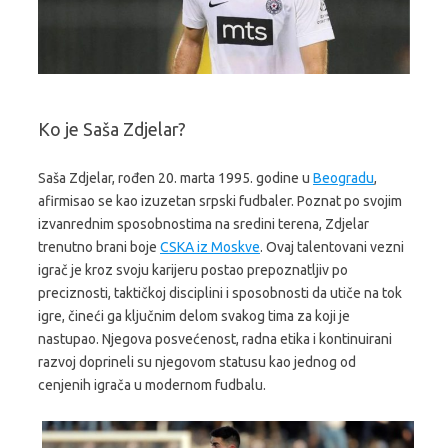
Ko je Saša Zdjelar?
Saša Zdjelar, rođen 20. marta 1995. godine u
Beogradu
,
afirmisao se kao izuzetan srpski fudbaler. Poznat po svojim
izvanrednim sposobnostima na sredini terena, Zdjelar
trenutno brani boje
CSKA iz Moskve
. Ovaj talentovani vezni
igrač je kroz svoju karijeru postao prepoznatljiv po
preciznosti, taktičkoj disciplini i sposobnosti da utiče na tok
igre, čineći ga ključnim delom svakog tima za koji je
nastupao. Njegova posvećenost, radna etika i kontinuirani
razvoj doprineli su njegovom statusu kao jednog od
cenjenih igrača u modernom fudbalu.