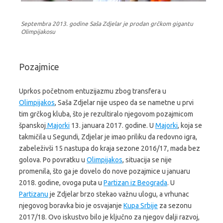
Septembra 2013. godine Saša Zdjelar je prodan grčkom gigantu
Olimpijakosu
Pozajmice
Uprkos početnom entuzijazmu zbog transfera u
Olimpijakos
, Saša Zdjelar nije uspeo da se nametne u prvi
tim grčkog kluba, što je rezultiralo njegovom pozajmicom
španskoj
Majorki
13. januara 2017. godine. U
Majorki
, koja se
takmičila u Segundi, Zdjelar je imao priliku da redovno igra,
zabeleživši 15 nastupa do kraja sezone 2016/17, mada bez
golova. Po povratku u
Olimpijakos
, situacija se nije
promenila, što ga je dovelo do nove pozajmice u januaru
2018. godine, ovoga puta u
Partizan iz Beograda
. U
Partizanu
je Zdjelar brzo stekao važnu ulogu, a vrhunac
njegovog boravka bio je osvajanje
Kupa Srbije
za sezonu
2017/18. Ovo iskustvo bilo je ključno za njegov dalji razvoj,