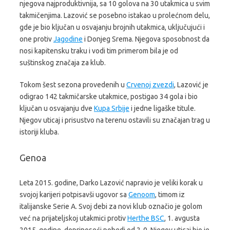
njegova najproduktivnija, sa 10 golova na 30 utakmica u svim
takmičenjima. Lazović se posebno istakao u prolećnom delu,
gde je bio ključan u osvajanju brojnih utakmica, uključujući i
one protiv
Jagodine
i Donjeg Srema. Njegova sposobnost da
nosi kapitensku traku i vodi tim primerom bila je od
suštinskog značaja za klub.
Tokom šest sezona provedenih u
Crvenoj zvezdi
, Lazović je
odigrao 142 takmičarske utakmice, postigao 34 gola i bio
ključan u osvajanju dve
Kupa Srbije
i jedne ligaške titule.
Njegov uticaj i prisustvo na terenu ostavili su značajan trag u
istoriji kluba.
Genoa
Leta 2015. godine, Darko Lazović napravio je veliki korak u
svojoj karijeri potpisavši ugovor sa
Genoom
, timom iz
italijanske Serie A. Svoj debi za novi klub označio je golom
već na prijateljskoj utakmici protiv
Herthe BSC
, 1. avgusta
2015. godine, doprinoseći pobedi od 2-0. Njegov uticaj bio je