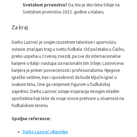
Svetskom prvenstvu?
Da, bio je deo tima Srbije na
Svetskom prvenstvu 2022. godine u Kataru.
Za kraj
Darko Lazović je svojim izuzetnim talentom i upornošću
ostavio značajan trag u svetu fudbala. Od početaka u Čačku,
preko uspeha u Crvenoj zvezdi, pa sve do internacionalne
karijere u Italiji i nastupa za nacionalni tim Srbije, Lazovićeva
karijera je primer posvećenosti i profesionalizma. Njegove
igračke veštine, kao i sposobnost da bude ključni igrač u
svakom timu, čine ga cenjenom figurom u fudbalskoj
zajednici. Darko Lazović ostaje inspiracija mnogim mladim
sportistima koji teže da svoje snove pretvore u stvarnost na
fudbalskom terenu.
Spoljne reference:
Darko Lazović vikipedija