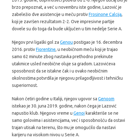
brzo prepoznat, a već u novembru iste godine, Lazović je
zabeležio dve asistencije u meču protiv
Frosinone Calcija
,
koji je završen rezultatom 2-2. Ove impresivne partije
dovele su do toga da bude uključen u tim nedelje Serie A.
Njegov prvi ligaški gol za
Genou
postigao je 16. decembra
2016. protiv
Fiorentine
, u neobičnom meču koji je trajao
samo 62 minute zbog nastavka prethodno prekinute
utakmice usled neobične oluje sa gradom. Lazovićeva
sposobnost da se istakne čak i u ovako neobičnim
okolnostima potvrdila je njegovu prilagodljivost i tehničku
superiornost.
Nakon četiri godine u Italiji, njegov ugovor sa
Genoom
istekao je 30. juna 2019. godine, nakon čega je Lazović
napustio klub. Njegovo vreme u
Genoi
karakteriše se ne
samo golovima i asistencijama, već i sposobnošću da ostavi
trajan utisak na terenu, što mu je omogućilo da nastavi
karijeru na visokom nivou u Serie A.