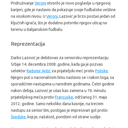
Pridruživanje
Veroni
otvorilo je novo poglavlje u njegovoj
karijeri, gde je nastavio da pokazuje svoje fudbalske veštine
na visokom nivou. U
Veroni
, Lazović je brzo postao jedan od
ključnih igrača, što je dodatno potvrdio njegov uticaj na
terenu u italijanskom fudbalu.
Reprezentacija
Darko Lazović je debitovao za seniorsku reprezentaciju
Srbije 14. decembra 2008. godine, kada ga je pozvao
selektor
Radomir Antić
za prijateljski meč protiv
Poljske
.
Njegov put u nacionalnom timu nastavio se i nakon toga, sa
sporadičnim nastupima u narednim godinama. Četiri godine
nakon debija, Lazović je ušao kao zamena u 76. minutu
prijateljskog meča protiv
Francuske
, održanog 31. maja
2012. godine. Samo nekoliko dana kasnije, na trećem
nastupu za senior tim, postigao je impresivan gol protiv
Švedske
, koji je, nažalost, poništen od strane sudije.