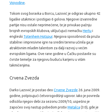
Vojvodine
.
Tokom svog boravka u Borcu, Lazović je odigrao ukupno 42
ligaške utakmice i postigao 6 golova. Njegove izvanredne
partije nisu ostale neprimećene, te je privukao pažnju
brojnih evropskih klubova, uključujući nemačku
Hertu
i
engleski
Totenhem Hotspur
. Njegova sposobnost da pruža
stabilne i impresivne igre na sredini terena učinila ga je
atraktivnim mladim talentom za dalji razvoj u većim
evropskim ligama. Ove rane godine u Čačku postavile su
čvrste temelje za njegovu buduću karijeru u višim
takmičenjima.
Crvena Zvezda
Darko Lazović je postao deo
Crvene Zvezde
26. juna 2009.
godine, potpisujući četvorogodišnji ugovor. Iako je povreda
odložila njegov debi za sezonu 2009/10, uspešno je
započeo svoj nastup pobedom protiv
Metalca
(3:0), gde je