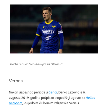
Darko Lazović trenutno igra za “Veronu”
Verona
Nakon uspešnog perioda u
Genoi
, Darko Lazović je 6.
avgusta 2019. godine potpisao trogodišnji ugovor sa
Hellas
Veronom
, još jednim klubom iz italijanske Serie A.