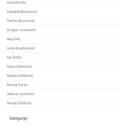
Irina Đorđić
Danijela Buzurović
Stefan Buzurović
Dragan Jovanović
Anja Mit
Lena Bogdanović
Iva Štrljić
Hana Selimović
Nataša Ninković
Marija Karan
Jelena Gavrilović
Sergej Ćetković
kategorije