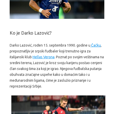
Ko je Darko Lazović?
Darko Lazović, rođen 15. septembra 1990. godine u
Čačku
,
prepoznatljiv je srpski fudbaler koji trenutno igra za
italijanski klub
Hellas Verona
. Poznat po svojim veštinama na
sredini terena, Lazović je kroz svoju karijeru postao cenjeni
član svakog tima za koji je igrao. Njegova fudbalska putanja
obuhvata značajne uspehe kako u domaćim tako i u
međunarodnim ligama, čime je zaslužio priznanje i u
reprezentaciji Srbije.