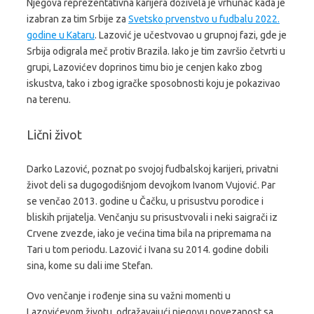
Njegova reprezentativna karijera doživela je vrhunac kada je
izabran za tim Srbije za
Svetsko prvenstvo u fudbalu 2022.
godine u Kataru
. Lazović je učestvovao u grupnoj fazi, gde je
Srbija odigrala meč protiv Brazila. Iako je tim završio četvrti u
grupi, Lazovićev doprinos timu bio je cenjen kako zbog
iskustva, tako i zbog igračke sposobnosti koju je pokazivao
na terenu.
Lični život
Darko Lazović, poznat po svojoj fudbalskoj karijeri, privatni
život deli sa dugogodišnjom devojkom Ivanom Vujović. Par
se venčao 2013. godine u Čačku, u prisustvu porodice i
bliskih prijatelja. Venčanju su prisustvovali i neki saigrači iz
Crvene zvezde, iako je većina tima bila na pripremama na
Tari u tom periodu. Lazović i Ivana su 2014. godine dobili
sina, kome su dali ime Stefan.
Ovo venčanje i rođenje sina su važni momenti u
Lazovićevom životu, odražavajući njegovu povezanost sa