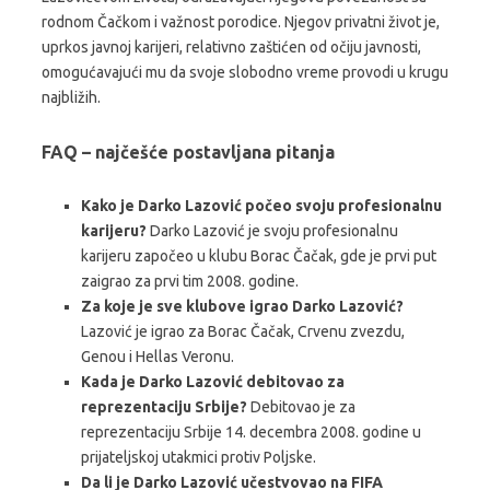
rodnom Čačkom i važnost porodice. Njegov privatni život je,
uprkos javnoj karijeri, relativno zaštićen od očiju javnosti,
omogućavajući mu da svoje slobodno vreme provodi u krugu
najbližih.
FAQ – najčešće postavljana pitanja
Kako je Darko Lazović počeo svoju profesionalnu
karijeru?
Darko Lazović je svoju profesionalnu
karijeru započeo u klubu Borac Čačak, gde je prvi put
zaigrao za prvi tim 2008. godine.
Za koje je sve klubove igrao Darko Lazović?
Lazović je igrao za Borac Čačak, Crvenu zvezdu,
Genou i Hellas Veronu.
Kada je Darko Lazović debitovao za
reprezentaciju Srbije?
Debitovao je za
reprezentaciju Srbije 14. decembra 2008. godine u
prijateljskoj utakmici protiv Poljske.
Da li je Darko Lazović učestvovao na FIFA