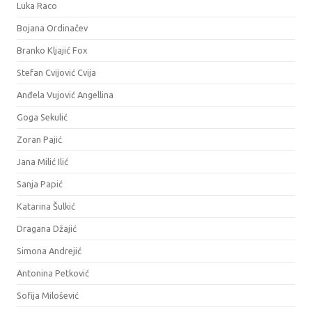
Luka Raco
Bojana Ordinačev
Branko Kljajić Fox
Stefan Cvijović Cvija
Anđela Vujović Angellina
Goga Sekulić
Zoran Pajić
Jana Milić Ilić
Sanja Papić
Katarina Šulkić
Dragana Džajić
Simona Andrejić
Antonina Petković
Sofija Milošević