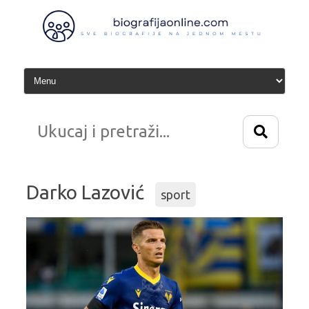
Idi
na
sadržaj
Darko Lazović
sport