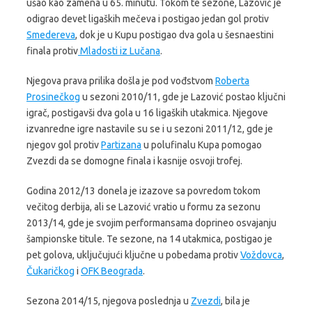
ušao kao zamena u 65. minutu. Tokom te sezone, Lazović je
odigrao devet ligaških mečeva i postigao jedan gol protiv
Smedereva
, dok je u Kupu postigao dva gola u šesnaestini
finala protiv
Mladosti iz Lučana
.
Njegova prava prilika došla je pod vođstvom
Roberta
Prosinečkog
u sezoni 2010/11, gde je Lazović postao ključni
igrač, postigavši dva gola u 16 ligaških utakmica. Njegove
izvanredne igre nastavile su se i u sezoni 2011/12, gde je
njegov gol protiv
Partizana
u polufinalu Kupa pomogao
Zvezdi da se domogne finala i kasnije osvoji trofej.
Godina 2012/13 donela je izazove sa povredom tokom
večitog derbija, ali se Lazović vratio u formu za sezonu
2013/14, gde je svojim performansama doprineo osvajanju
šampionske titule. Te sezone, na 14 utakmica, postigao je
pet golova, uključujući ključne u pobedama protiv
Voždovca
,
Čukaričkog
i
OFK Beograda
.
Sezona 2014/15, njegova poslednja u
Zvezdi
, bila je