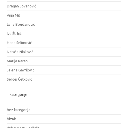
Dragan Jovanović
Anja Mit
Lena Bogdanović
Iva Štrljić
Hana Selimović
Nataša Ninković
Marija Karan
Jelena Gavrilović
Sergej Ćetković
kategorije
bez kategorije
biznis
duhovnost & religija