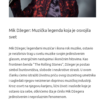
Mik Džeger: Muzička legenda koja je osvojila
svet
Mik Džeger, legendarni muzičar i ikona rok muzike, ostavio
je neizbrisiv trag u svetu muzike svojim jedinstvenim
glasom, energičnim nastupima i ikoničnim hitovima. Kao
frontmen benda “The Rolling Stones”, Džeger je postao
simbol buntovništva, slobode i neukrotive strasti. U ovom
članku ćemo istražiti životnu priču ovog izuzetnog umetnika
i sagledati njegov neizmeran doprinos muzičkoj industriji.
Kroz osvrt na njegovu karijeru, lični život i nasleđe koje je
ostavio iza sebe, otkrićemo šta je činilo Mik Džegera
jedinstvenim i neprolaznim fenomenom.