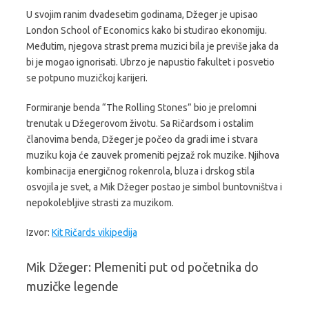
U svojim ranim dvadesetim godinama, Džeger je upisao
London School of Economics kako bi studirao ekonomiju.
Međutim, njegova strast prema muzici bila je previše jaka da
bi je mogao ignorisati. Ubrzo je napustio fakultet i posvetio
se potpuno muzičkoj karijeri.
Formiranje benda “The Rolling Stones” bio je prelomni
trenutak u Džegerovom životu. Sa Ričardsom i ostalim
članovima benda, Džeger je počeo da gradi ime i stvara
muziku koja će zauvek promeniti pejzaž rok muzike. Njihova
kombinacija energičnog rokenrola, bluza i drskog stila
osvojila je svet, a Mik Džeger postao je simbol buntovništva i
nepokolebljive strasti za muzikom.
Izvor:
Kit Ričards vikipedija
Mik Džeger: Plemeniti put od početnika do
muzičke legende