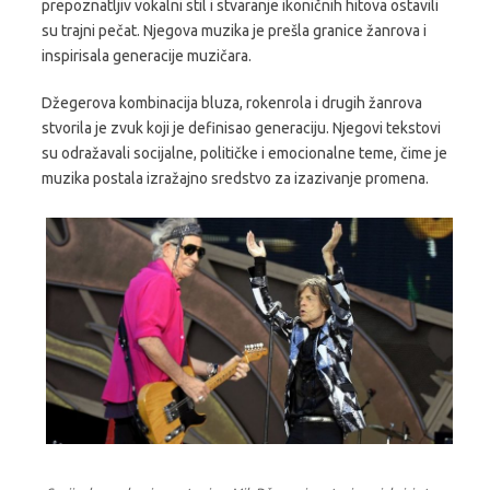
prepoznatljiv vokalni stil i stvaranje ikoničnih hitova ostavili
su trajni pečat. Njegova muzika je prešla granice žanrova i
inspirisala generacije muzičara.
Džegerova kombinacija bluza, rokenrola i drugih žanrova
stvorila je zvuk koji je definisao generaciju. Njegovi tekstovi
su odražavali socijalne, političke i emocionalne teme, čime je
muzika postala izražajno sredstvo za izazivanje promena.