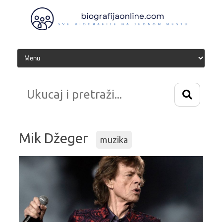
Idi
na
sadržaj
Mik Džeger
muzika