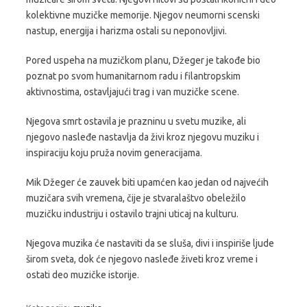
kolektivne muzičke memorije. Njegov neumorni scenski
nastup, energija i harizma ostali su neponovljivi.
Pored uspeha na muzičkom planu, Džeger je takođe bio
poznat po svom humanitarnom radu i filantropskim
aktivnostima, ostavljajući trag i van muzičke scene.
Njegova smrt ostavila je prazninu u svetu muzike, ali
njegovo nasleđe nastavlja da živi kroz njegovu muziku i
inspiraciju koju pruža novim generacijama.
Mik Džeger će zauvek biti upamćen kao jedan od najvećih
muzičara svih vremena, čije je stvaralaštvo obeležilo
muzičku industriju i ostavilo trajni uticaj na kulturu.
Njegova muzika će nastaviti da se sluša, divi i inspiriše ljude
širom sveta, dok će njegovo nasleđe živeti kroz vreme i
ostati deo muzičke istorije.