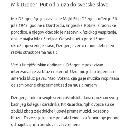
Mik Džeger: Put od bluza do svetske slave
Mik Džeger, čije je pravo ime Majkl Filip Džeger, rođen je 26.
jula 1943. godine u Dartfordu, Engleska. Potiče iz radničke
porodice, a njegov otac bio je nastavnik fizičkog vaspitanja,
dok je majka bila učiteljica. Odrastajući u porodičnom
okruženju srednje klase, Džeger je već u ranom detinjstvu
razvio strast prema muzici.
Već u tinejdžerskim godinama, Džeger je pokazivao
interesovanje za bluz i rokenrol. Uzor mu je bio legendarni
američki bluz pevač Madi Voters, čija ga je muzika inspirisala
da sam počne eksperimentisati sa muziciranjem.
Džeger je tokom svojih srednjoškolskih dana upoznao svog
kasnijeg kolegu i saradnika, Kit Ričardsa. Njih dvojica su se
zbližili zbog zajedničke ljubavi prema muzici, posebno
bluzu. Ta veza je kasnije postala temelj za formiranje jednog
od najuticajnijih bendova svih vremena.