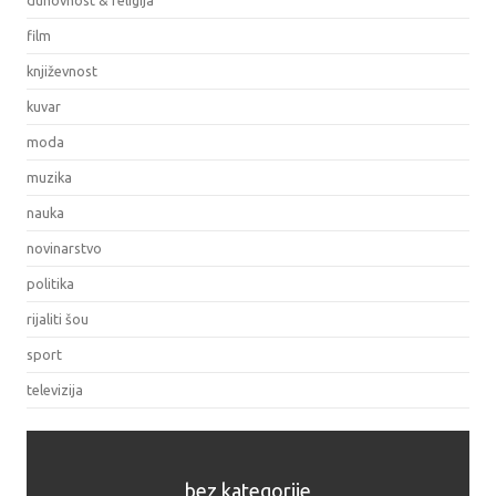
film
književnost
kuvar
moda
muzika
nauka
novinarstvo
politika
rijaliti šou
sport
televizija
bez kategorije