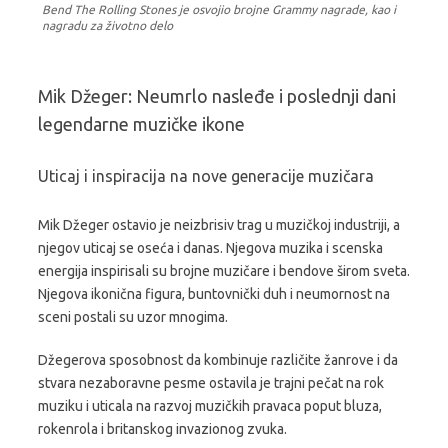
Bend The Rolling Stones je osvojio brojne Grammy nagrade, kao i
nagradu za životno delo
Mik Džeger: Neumrlo nasleđe i poslednji dani
legendarne muzičke ikone
Uticaj i inspiracija na nove generacije muzičara
Mik Džeger ostavio je neizbrisiv trag u muzičkoj industriji, a
njegov uticaj se oseća i danas. Njegova muzika i scenska
energija inspirisali su brojne muzičare i bendove širom sveta.
Njegova ikonična figura, buntovnički duh i neumornost na
sceni postali su uzor mnogima.
Džegerova sposobnost da kombinuje različite žanrove i da
stvara nezaboravne pesme ostavila je trajni pečat na rok
muziku i uticala na razvoj muzičkih pravaca poput bluza,
rokenrola i britanskog invazionog zvuka.