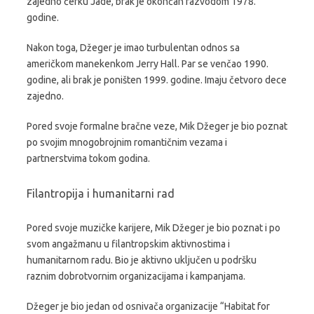
zajedno ćerku Jade, brak je okončan razvodom 1978.
godine.
Nakon toga, Džeger je imao turbulentan odnos sa
američkom manekenkom Jerry Hall. Par se venčao 1990.
godine, ali brak je poništen 1999. godine. Imaju četvoro dece
zajedno.
Pored svoje formalne bračne veze, Mik Džeger je bio poznat
po svojim mnogobrojnim romantičnim vezama i
partnerstvima tokom godina.
Filantropija i humanitarni rad
Pored svoje muzičke karijere, Mik Džeger je bio poznat i po
svom angažmanu u filantropskim aktivnostima i
humanitarnom radu. Bio je aktivno uključen u podršku
raznim dobrotvornim organizacijama i kampanjama.
Džeger je bio jedan od osnivača organizacije “Habitat for