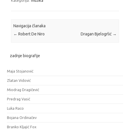
Kategorija:
muzika
Navigacija članaka
←
Robert De Niro
Dragan Bjelogrlić
→
zadnje biografije
Maja Stojanović
Zlatan Vidović
Miodrag Dragičević
Predrag Vasić
Luka Raco
Bojana Ordinačev
Branko Kljajić Fox