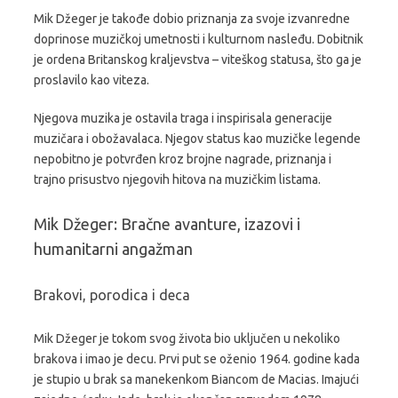
Mik Džeger je takođe dobio priznanja za svoje izvanredne
doprinose muzičkoj umetnosti i kulturnom nasleđu. Dobitnik
je ordena Britanskog kraljevstva – viteškog statusa, što ga je
proslavilo kao viteza.
Njegova muzika je ostavila traga i inspirisala generacije
muzičara i obožavalaca. Njegov status kao muzičke legende
nepobitno je potvrđen kroz brojne nagrade, priznanja i
trajno prisustvo njegovih hitova na muzičkim listama.
Mik Džeger: Bračne avanture, izazovi i
humanitarni angažman
Brakovi, porodica i deca
Mik Džeger je tokom svog života bio uključen u nekoliko
brakova i imao je decu. Prvi put se oženio 1964. godine kada
je stupio u brak sa manekenkom Biancom de Macias. Imajući