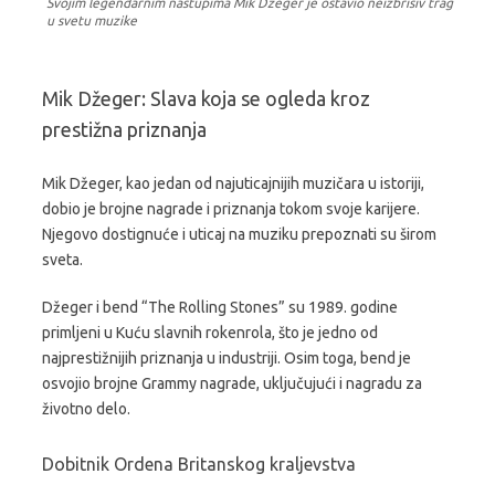
Svojim legendarnim nastupima Mik Džeger je ostavio neizbrisiv trag
u svetu muzike
Mik Džeger: Slava koja se ogleda kroz
prestižna priznanja
Mik Džeger, kao jedan od najuticajnijih muzičara u istoriji,
dobio je brojne nagrade i priznanja tokom svoje karijere.
Njegovo dostignuće i uticaj na muziku prepoznati su širom
sveta.
Džeger i bend “The Rolling Stones” su 1989. godine
primljeni u Kuću slavnih rokenrola, što je jedno od
najprestižnijih priznanja u industriji. Osim toga, bend je
osvojio brojne Grammy nagrade, uključujući i nagradu za
životno delo.
Dobitnik Ordena Britanskog kraljevstva