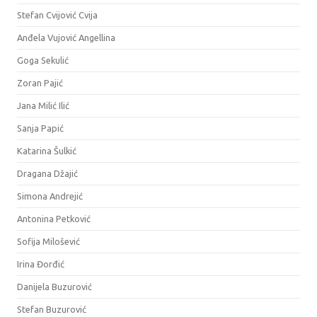
Stefan Cvijović Cvija
Anđela Vujović Angellina
Goga Sekulić
Zoran Pajić
Jana Milić Ilić
Sanja Papić
Katarina Šulkić
Dragana Džajić
Simona Andrejić
Antonina Petković
Sofija Milošević
Irina Đorđić
Danijela Buzurović
Stefan Buzurović