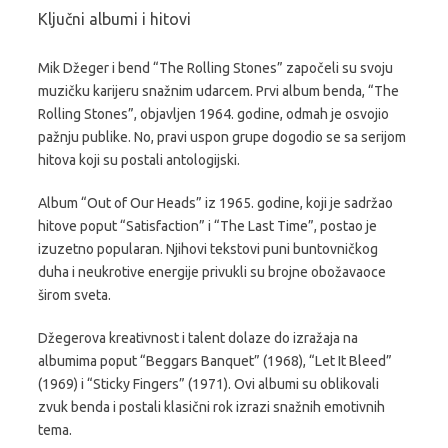
Ključni albumi i hitovi
Mik Džeger i bend “The Rolling Stones” započeli su svoju
muzičku karijeru snažnim udarcem. Prvi album benda, “The
Rolling Stones”, objavljen 1964. godine, odmah je osvojio
pažnju publike. No, pravi uspon grupe dogodio se sa serijom
hitova koji su postali antologijski.
Album “Out of Our Heads” iz 1965. godine, koji je sadržao
hitove poput “Satisfaction” i “The Last Time”, postao je
izuzetno popularan. Njihovi tekstovi puni buntovničkog
duha i neukrotive energije privukli su brojne obožavaoce
širom sveta.
Džegerova kreativnost i talent dolaze do izražaja na
albumima poput “Beggars Banquet” (1968), “Let It Bleed”
(1969) i “Sticky Fingers” (1971). Ovi albumi su oblikovali
zvuk benda i postali klasični rok izrazi snažnih emotivnih
tema.