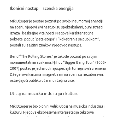
Ikonični nastupi i scenska energija
Mik Džeger je postao poznat po svojoj neumornoj energiji
na sceni. Njegovi živi nastupi su spektakularni, puni strasti,
izraza i beskrajne vitalnosti. Njegove karakteristične
pokrete, poput “peta-stopa” i “koketiranja sa publikom”,
postali su zaštitni znakovi njegovog nastupa.
Bend “The Rolling Stones” je takođe poznat po svojim
monumentalnim svirkama. Njihov “Bigger Bang Tour” (2005-
2007) postao je jedna od najuspešnijih turneja svih vremena.
Džegerova karizma i magnetizam na sceni su nezaboravni,
ostavljajući publiku očarano i željnu više.
Uticaj na muzičku industriju i kulturu
Mik Džeger je bio pionir i veliki uticaj na muzičku industriju i
kulturu. Njegova ekspresivna interpretacija tekstova,