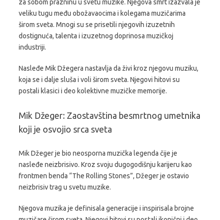
za sobom prazninu u svetu muzike. Njegova smrt izazvala je
veliku tugu među obožavaocima i kolegama muzičarima
širom sveta. Mnogi su se prisetili njegovih izuzetnih
dostignuća, talenta i izuzetnog doprinosa muzičkoj
industriji.
Nasleđe Mik Džegera nastavlja da živi kroz njegovu muziku,
koja se i dalje sluša i voli širom sveta. Njegovi hitovi su
postali klasici i deo kolektivne muzičke memorije.
Mik Džeger: Zaostavština besmrtnog umetnika
koji je osvojio srca sveta
Mik Džeger je bio neosporna muzička legenda čije je
nasleđe neizbrisivo. Kroz svoju dugogodišnju karijeru kao
frontmen benda “The Rolling Stones”, Džeger je ostavio
neizbrisiv trag u svetu muzike.
Njegova muzika je definisala generacije i inspirisala brojne
muzičare širom sveta. Njegovi hitovi su postali ikonični i deo