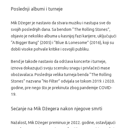
Poslednji albumi i turneje
Mik Džeger je nastavio da stvara muziku i nastupa sve do
svojih poslednjih dana. Sa bendom “The Rolling Stones”,
objavio je nekoliko albuma u kasnijoj fazi karijere, uključujući
“A Bigger Bang” (2005) i “Blue & Lonesome” (2016), koji su
dobili visoke pohvale kritike i osvojili publiku.
Bend je takođe nastavio da održava koncerte i turneje,
iznova dokazujući svoju scensku snagu i privlačeći mase
obožavalaca. Poslednja velika turneja benda “The Rolling
Stones” nazvana “No Filter” odvijala se tokom 2019. i 2020.
godine, pre nego što je prekinuta zbog pandemije COVID-
19.
Sećanje na Mik Džegera nakon njegove smrti
Nažalost, Mik Džeger preminuo je 2022. godine, ostavljajući