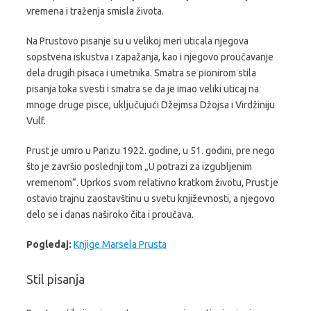
vremena i traženja smisla života.
Na Prustovo pisanje su u velikoj meri uticala njegova
sopstvena iskustva i zapažanja, kao i njegovo proučavanje
dela drugih pisaca i umetnika. Smatra se pionirom stila
pisanja toka svesti i smatra se da je imao veliki uticaj na
mnoge druge pisce, uključujući Džejmsa Džojsa i Virdžiniju
Vulf.
Prust je umro u Parizu 1922. godine, u 51. godini, pre nego
što je završio poslednji tom „U potrazi za izgubljenim
vremenom“. Uprkos svom relativno kratkom životu, Prust je
ostavio trajnu zaostavštinu u svetu književnosti, a njegovo
delo se i danas naširoko čita i proučava.
Pogledaj:
Knjige Marsela Prusta
Stil pisanja