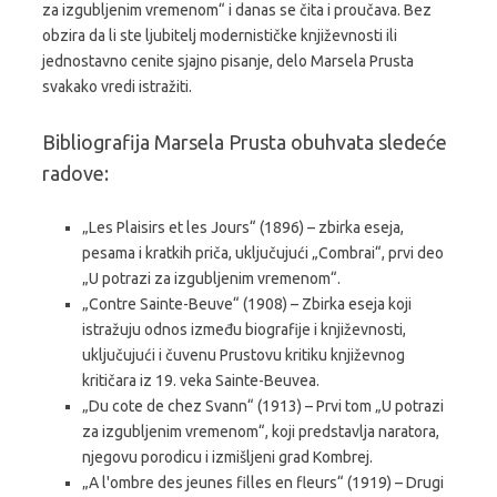
za izgubljenim vremenom“ i danas se čita i proučava. Bez
obzira da li ste ljubitelj modernističke književnosti ili
jednostavno cenite sjajno pisanje, delo Marsela Prusta
svakako vredi istražiti.
Bibliografija Marsela Prusta obuhvata sledeće
radove:
„Les Plaisirs et les Jours“ (1896) – zbirka eseja,
pesama i kratkih priča, uključujući „Combrai“, prvi deo
„U potrazi za izgubljenim vremenom“.
„Contre Sainte-Beuve“ (1908) – Zbirka eseja koji
istražuju odnos između biografije i književnosti,
uključujući i čuvenu Prustovu kritiku književnog
kritičara iz 19. veka Sainte-Beuvea.
„Du cote de chez Svann“ (1913) – Prvi tom „U potrazi
za izgubljenim vremenom“, koji predstavlja naratora,
njegovu porodicu i izmišljeni grad Kombrej.
„A l'ombre des jeunes filles en fleurs“ (1919) – Drugi