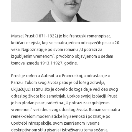
Marsel Prust (1871-1922) je bio francuski romanopisac,
kritičar i esejista, koji se smatra jednim od najvećih pisaca 20.
veka. Najpoznatiji je po svom romanu „U potrazi za
izgubljenim vremenom“, prvobitno objavljenom u sedam
tomova između 1913. i 1927. godine.
Prust je rođen u Auteuil-u u Francuskoj, a odrastao je u
Parizu. Tokom svog života patio je od lošeg zdravlja,
uključujući astmu, što je dovelo do toga da je veći deo svog
odraslog života bio samotnjak. Uprkos svojoj izolaciji, Prust
je bio plodan pisac, radeći na „U potrazi za izgubljenim
vremenom“ veći deo svog odraslog života. Roman se smatra
remek-delom modernističke književnosti i poznat je po
upotrebi introspekcije, svom zamršenom i veoma
deskriptivnom stilu pisanja i istraživanju tema sećanja,