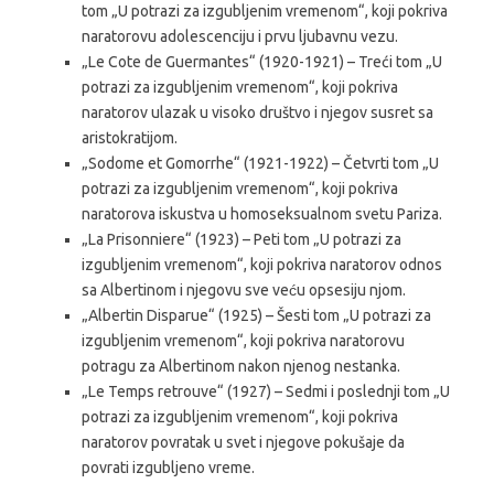
tom „U potrazi za izgubljenim vremenom“, koji pokriva
naratorovu adolescenciju i prvu ljubavnu vezu.
„Le Cote de Guermantes“ (1920-1921) – Treći tom „U
potrazi za izgubljenim vremenom“, koji pokriva
naratorov ulazak u visoko društvo i njegov susret sa
aristokratijom.
„Sodome et Gomorrhe“ (1921-1922) – Četvrti tom „U
potrazi za izgubljenim vremenom“, koji pokriva
naratorova iskustva u homoseksualnom svetu Pariza.
„La Prisonniere“ (1923) – Peti tom „U potrazi za
izgubljenim vremenom“, koji pokriva naratorov odnos
sa Albertinom i njegovu sve veću opsesiju njom.
„Albertin Disparue“ (1925) – Šesti tom „U potrazi za
izgubljenim vremenom“, koji pokriva naratorovu
potragu za Albertinom nakon njenog nestanka.
„Le Temps retrouve“ (1927) – Sedmi i poslednji tom „U
potrazi za izgubljenim vremenom“, koji pokriva
naratorov povratak u svet i njegove pokušaje da
povrati izgubljeno vreme.