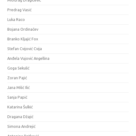
Predrag Vasić
Luka Raco
Bojana Ordinačev
Branko Kljajić Fox
Stefan Cvijović Cvija
Anđela Vujović Angellina
Goga Sekulić
Zoran Pajić
Jana Milić Ilić
Sanja Papić
Katarina Šulkić
Dragana Džajić
Simona Andrejić
Antonina Petković