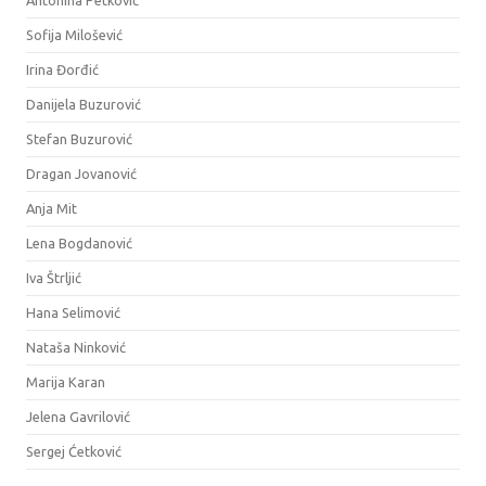
Sofija Milošević
Irina Đorđić
Danijela Buzurović
Stefan Buzurović
Dragan Jovanović
Anja Mit
Lena Bogdanović
Iva Štrljić
Hana Selimović
Nataša Ninković
Marija Karan
Jelena Gavrilović
Sergej Ćetković