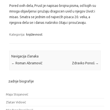
Pored ovih dela, Prust je napisao brojna pisma, od kojih su
mnoga objavljena i pružaju dragocen uvid u njegov život i
misao. Smatra se jednim od najvećih pisaca 20. veka, a
njegova dela se i danas naširoko čitaju i proučavaju.
Kategorija:
književnost
Navigacija članaka
←
Roman Abramovič
Zdravko Ponoš
→
zadnje biografije
Maja Stojanović
Zlatan Vidović
Miodrag Dragičević