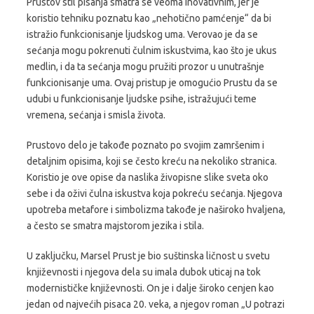
Prustov stil pisanja smatra se veoma inovativnim, jer je
koristio tehniku poznatu kao „nehotično pamćenje“ da bi
istražio funkcionisanje ljudskog uma. Verovao je da se
sećanja mogu pokrenuti čulnim iskustvima, kao što je ukus
medlin, i da ta sećanja mogu pružiti prozor u unutrašnje
funkcionisanje uma. Ovaj pristup je omogućio Prustu da se
udubi u funkcionisanje ljudske psihe, istražujući teme
vremena, sećanja i smisla života.
Prustovo delo je takođe poznato po svojim zamršenim i
detaljnim opisima, koji se često kreću na nekoliko stranica.
Koristio je ove opise da naslika živopisne slike sveta oko
sebe i da oživi čulna iskustva koja pokreću sećanja. Njegova
upotreba metafore i simbolizma takođe je naširoko hvaljena,
a često se smatra majstorom jezika i stila.
U zaključku, Marsel Prust je bio suštinska ličnost u svetu
književnosti i njegova dela su imala dubok uticaj na tok
modernističke književnosti. On je i dalje široko cenjen kao
jedan od najvećih pisaca 20. veka, a njegov roman „U potrazi