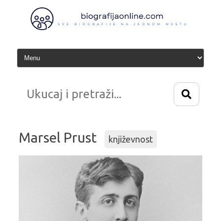
Idi
na
sadržaj
Marsel Prust
književnost