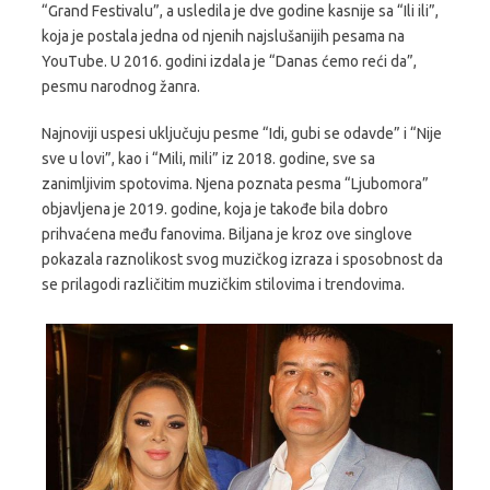
“Grand Festivalu”, a usledila je dve godine kasnije sa “Ili ili”,
koja je postala jedna od njenih najslušanijih pesama na
YouTube. U 2016. godini izdala je “Danas ćemo reći da”,
pesmu narodnog žanra.
Najnoviji uspesi uključuju pesme “Idi, gubi se odavde” i “Nije
sve u lovi”, kao i “Mili, mili” iz 2018. godine, sve sa
zanimljivim spotovima. Njena poznata pesma “Ljubomora”
objavljena je 2019. godine, koja je takođe bila dobro
prihvaćena među fanovima. Biljana je kroz ove singlove
pokazala raznolikost svog muzičkog izraza i sposobnost da
se prilagodi različitim muzičkim stilovima i trendovima.