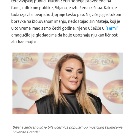
televizijskoj publici. Nakon četiri nedelje provedene na
farmi, odlukom publike, Biljana je izbačena iz šoua. Kako je
tada izjavila, ovaj ishod joj nije teško pao. Najviše joj je, tokom
boravka na izolovanom imanju, nedostajao sin Mateja, koji je
u to vreme imao samo četiri godine. Njeno učešće u
“Farmi”
omogućilo je gledaocima da bolje upoznaju nju kao ličnost,
ali i kao majku.
Biljana Sečivanović je bila učesnica popularnog muzičkog takmičenja
“Zvezde Granda”