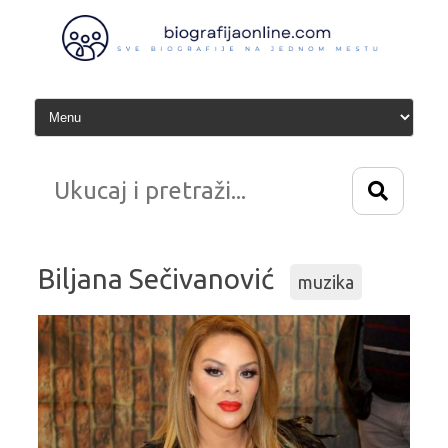
Idi
na
sadržaj
Biljana Sečivanović
muzika