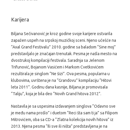
Karijera
Biljana Sečivanović je kroz godine svoje karijere ostvarila
zapažen uspeh na srpskoj muzičkoj sceni. Njeno učešće na
“Axal Grand Festivalu” 2010. godine sa baladom “Sine moj”
predstavljalo je značajan trenutak. Pesma je našla mesto na
dvostrukoj kompilaciji festivala. Saradnja sa Jelenom
Trifunović, Bojanom Vasićem i Markom Cvetkovićem
rezultirala je singlom “Ne šizi”. Ova pesma, popularna u
klubovima, uvrštena je na “Grandovu” kompilaciju “Hitovi
leta 2011”. Godinu dana kasnije, Biljana je promovisala
“Taliju”, koja je bila deo “Novih Grand hitova 2012”.
Nastavila je sa uspesima izdavanjem singlova “Odavno sve
je među nama prošlo” i duetom “Reci šta sam ti ja” sa Filipom
Mitrovićem, oba sa CD-a “Zlatna kolekcija novih hitova” iz
2013. Njena pesma “Ili sve ili ništa” predstavljena je na