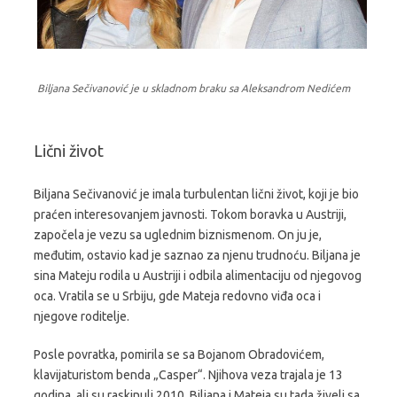
Biljana Sečivanović je u skladnom braku sa Aleksandrom Nedićem
Lični život
Biljana Sečivanović je imala turbulentan lični život, koji je bio
praćen interesovanjem javnosti. Tokom boravka u Austriji,
započela je vezu sa uglednim biznismenom. On ju je,
međutim, ostavio kad je saznao za njenu trudnoću. Biljana je
sina Mateju rodila u Austriji i odbila alimentaciju od njegovog
oca. Vratila se u Srbiju, gde Mateja redovno viđa oca i
njegove roditelje.
Posle povratka, pomirila se sa Bojanom Obradovićem,
klavijaturistom benda „Casper“. Njihova veza trajala je 13
godina, ali su raskinuli 2010. Biljana i Mateja su tada živeli sa