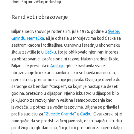
domaćoj muzičkoj industriji.
Rani život i obrazovanje
Biljana Sečivanović je rođena 31. jula 1976. godine u
Švebiš
Gmindu
,
Nemačka
, ali je odrasla u Mrčajevcima kod Čačka sa
sestrom Radom i roditeljima. Osnovnu i srednju ekonomsku
školu završila je u
Čačku
, što je oblikovalo njen rani interes
za obrazovanje i profesionalni razvoj. Nakon srednje škole,
Biljana se preselila u
Austriju
gde je nastavila svoje
obrazovanje kroz kurs manikira. Iako se bavila manikirom,
njena strast prema muzici nije jenjavala. Ovo ju je dovelo do
saradnje sa bendom “Casper”, sa kojim je nastupala deset
godina, pretežno u dijaspori. Njeno iskustvo u dijaspori bilo
je ključno za razvoj njenih veština i samopouzdanja kao
izvođača. U potrazi za većim izazovima, Biljana se prijavila i
prošla audiciju za
“Zvezde Granda”
u
Čačku
. Ovaj korak joj je
omogućio da se predstavi široj javnosti, nastupajući u studiju
pred žirijem i gledaocima, što je bilo presudno za njenu dalju