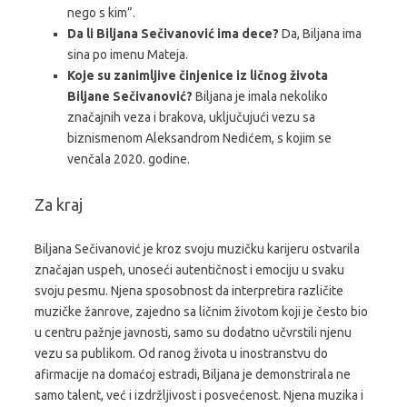
nego s kim”.
Da li Biljana Sečivanović ima dece?
Da, Biljana ima
sina po imenu Mateja.
Koje su zanimljive činjenice iz ličnog života
Biljane Sečivanović?
Biljana je imala nekoliko
značajnih veza i brakova, uključujući vezu sa
biznismenom Aleksandrom Nedićem, s kojim se
venčala 2020. godine.
Za kraj
Biljana Sečivanović je kroz svoju muzičku karijeru ostvarila
značajan uspeh, unoseći autentičnost i emociju u svaku
svoju pesmu. Njena sposobnost da interpretira različite
muzičke žanrove, zajedno sa ličnim životom koji je često bio
u centru pažnje javnosti, samo su dodatno učvrstili njenu
vezu sa publikom. Od ranog života u inostranstvu do
afirmacije na domaćoj estradi, Biljana je demonstrirala ne
samo talent, već i izdržljivost i posvećenost. Njena muzika i