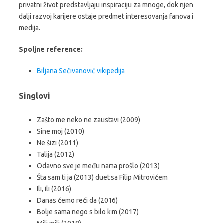
privatni život predstavljaju inspiraciju za mnoge, dok njen
dalji razvoj karijere ostaje predmet interesovanja fanova i
medija.
Spoljne reference:
Biljana Sečivanović vikipedija
Singlovi
Zašto me neko ne zaustavi (2009)
Sine moj (2010)
Ne šizi (2011)
Talija (2012)
Odavno sve je među nama prošlo (2013)
Šta sam ti ja (2013) duet sa Filip Mitrovićem
Ili, ili (2016)
Danas ćemo reći da (2016)
Bolje sama nego s bilo kim (2017)
Mili mili (2018)