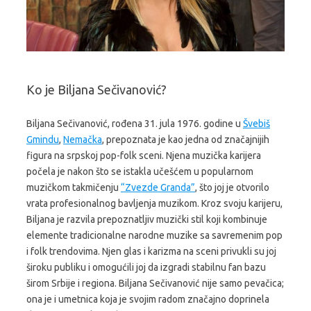
Ko je Biljana Sečivanović?
Biljana Sečivanović, rođena 31. jula 1976. godine u
Švebiš
Gmindu
,
Nemačka
, prepoznata je kao jedna od značajnijih
figura na srpskoj pop-folk sceni. Njena muzička karijera
počela je nakon što se istakla učešćem u popularnom
muzičkom takmičenju
“Zvezde Granda”
, što joj je otvorilo
vrata profesionalnog bavljenja muzikom. Kroz svoju karijeru,
Biljana je razvila prepoznatljiv muzički stil koji kombinuje
elemente tradicionalne narodne muzike sa savremenim pop
i folk trendovima. Njen glas i karizma na sceni privukli su joj
široku publiku i omogućili joj da izgradi stabilnu fan bazu
širom Srbije i regiona. Biljana Sečivanović nije samo pevačica;
ona je i umetnica koja je svojim radom značajno doprinela