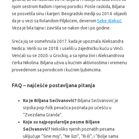
njom sestrom Radom i njenoj porodici. Posle raskida, Biljana
se posvetila sinu i karijeri. Beogradski mediji su 2014. objavili
da je u vezi sa Rolandom Piljikićem, deverom
Seke Aleksić
.
Veza je bila tajna i završila se nakon dve i po godine.
Sreća joj se osmehnula 2017. kada je upoznala Aleksandra
Nedića. Verili su se 2018. i uselili u zajedničku kuću u Vinči.
Venčali su se 2020. u Grockoj, a sa njima živi i Aleksandrova
ćerka Nikolina. Biljana uživa u kućnim aktivnostima i vremenu
provedenom sa porodicom i kućnim ljubimcima.
FAQ – najčešće postavljana pitanja
Ko je Biljana Sečivanović?
Biljana Sečivanović je
srpska pop-folk pevačica poznata po učešću u
“Zvezdama Granda”.
Koje su najpopularnije pesme Biljane
Sečivanović?
Nekoliko njenih poznatih pesama
uključuje “Sine moj”, “Ne šizi”, “Ili ili”, i “Bolje sama