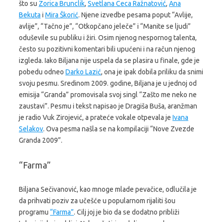
što su
Zorica Brunclik
,
Svetlana Ceca Ražnatović
,
Ana
Bekuta
i
Mira Škorić
. Njene izvedbe pesama poput “Avlije,
avlije”, “Tačno je”, “Otkopčano jeleče” i “Manite se ljudi”
oduševile su publiku i žiri. Osim njenog nespornog talenta,
često su pozitivni komentari bili upućeni i na račun njenog
izgleda. Iako Biljana nije uspela da se plasira u finale, gde je
pobedu odneo
Darko Lazić
, ona je ipak dobila priliku da snimi
svoju pesmu. Sredinom 2009. godine, Biljana je u jednoj od
emisija “Granda” promovisala svoj singl “Zašto me neko ne
zaustavi”. Pesmu i tekst napisao je Dragiša Buša, aranžman
je radio Vuk Zirojević, a prateće vokale otpevala je
Ivana
Selakov
. Ova pesma našla se na kompilaciji “Nove Zvezde
Granda 2009”.
“Farma”
Biljana Sečivanović, kao mnoge mlade pevačice, odlučila je
da prihvati poziv za učešće u popularnom rijaliti šou
programu
“Farma”
. Cilj joj je bio da se dodatno približi