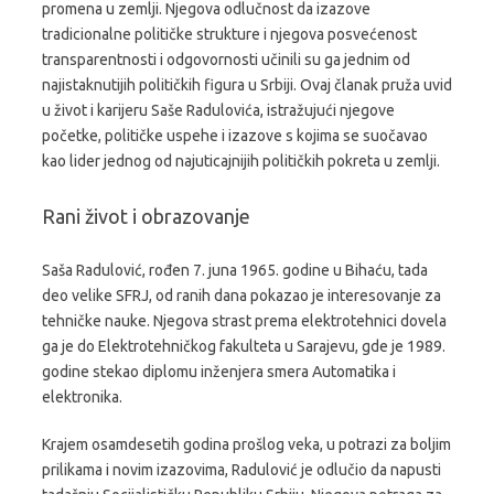
promena u zemlji. Njegova odlučnost da izazove
tradicionalne političke strukture i njegova posvećenost
transparentnosti i odgovornosti učinili su ga jednim od
najistaknutijih političkih figura u Srbiji. Ovaj članak pruža uvid
u život i karijeru Saše Radulovića, istražujući njegove
početke, političke uspehe i izazove s kojima se suočavao
kao lider jednog od najuticajnijih političkih pokreta u zemlji.
Rani život i obrazovanje
Saša Radulović, rođen 7. juna 1965. godine u Bihaću, tada
deo velike SFRJ, od ranih dana pokazao je interesovanje za
tehničke nauke. Njegova strast prema elektrotehnici dovela
ga je do Elektrotehničkog fakulteta u Sarajevu, gde je 1989.
godine stekao diplomu inženjera smera Automatika i
elektronika.
Krajem osamdesetih godina prošlog veka, u potrazi za boljim
prilikama i novim izazovima, Radulović je odlučio da napusti