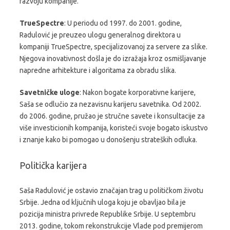
razvoju kompanije.
TrueSpectre
:
U periodu od 1997. do 2001. godine,
Radulović je preuzeo ulogu generalnog direktora u
kompaniji TrueSpectre, specijalizovanoj za servere za slike.
Njegova inovativnost došla je do izražaja kroz osmišljavanje
napredne arhitekture i algoritama za obradu slika.
Savetničke uloge
:
Nakon bogate korporativne karijere,
Saša se odlučio za nezavisnu karijeru savetnika. Od 2002.
do 2006. godine, pružao je stručne savete i konsultacije za
više investicionih kompanija, koristeći svoje bogato iskustvo
i znanje kako bi pomogao u donošenju strateških odluka.
Politička karijera
Saša Radulović je ostavio značajan trag u političkom životu
Srbije. Jedna od ključnih uloga koju je obavljao bila je
pozicija ministra privrede Republike Srbije. U septembru
2013. godine, tokom rekonstrukcije Vlade pod premijerom