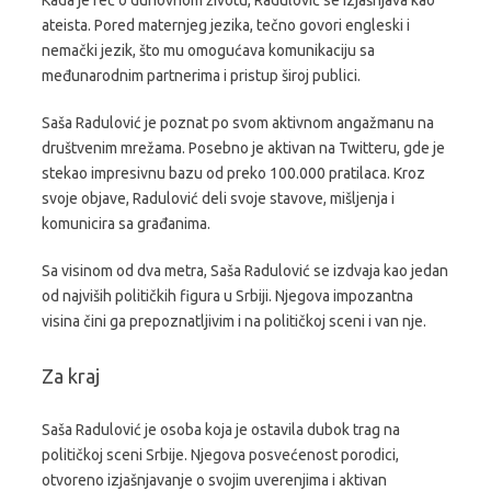
Kada je reč o duhovnom životu, Radulović se izjašnjava kao
ateista. Pored maternjeg jezika, tečno govori engleski i
nemački jezik, što mu omogućava komunikaciju sa
međunarodnim partnerima i pristup široj publici.
Saša Radulović je poznat po svom aktivnom angažmanu na
društvenim mrežama. Posebno je aktivan na Twitteru, gde je
stekao impresivnu bazu od preko 100.000 pratilaca. Kroz
svoje objave, Radulović deli svoje stavove, mišljenja i
komunicira sa građanima.
Sa visinom od dva metra, Saša Radulović se izdvaja kao jedan
od najviših političkih figura u Srbiji. Njegova impozantna
visina čini ga prepoznatljivim i na političkoj sceni i van nje.
Za kraj
Saša Radulović je osoba koja je ostavila dubok trag na
političkoj sceni Srbije. Njegova posvećenost porodici,
otvoreno izjašnjavanje o svojim uverenjima i aktivan