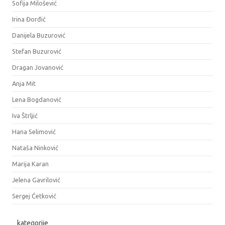
Sofija Milošević
Irina Đorđić
Danijela Buzurović
Stefan Buzurović
Dragan Jovanović
Anja Mit
Lena Bogdanović
Iva Štrljić
Hana Selimović
Nataša Ninković
Marija Karan
Jelena Gavrilović
Sergej Ćetković
kategorije