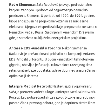
Rad u Siemensu:
Saša Radulović je svoju profesionalnu
karijeru započeo u jednom od najpoznatijih nemačkih
preduzeća, Siemens. U periodu od 1990. do 1994. godine,
bio je angažovan na projektima vezanim za nuklearne
elektrane. Njegova ekspertiza bila je prepoznata ne samo u
Nemačkoj, već i u Rusiji i Sjedinjenim Američkim Državama,
gde je sarađivao na ključnim energetskim projektima.
Antares-EDS-Amdahl u Torontu
:
Nakon Siemensa,
Radulović je prešao okean i pridružio se kompaniji Antares-
EDS-Amdahl u Torontu. U ovom kanadskom tehnološkom
gigantu, obavljao je funkciju rukovodioca razvojnog tima
relacionalne baze podataka, gde je doprineo unapređenju i
optimizaciji sistema.
Interpra Medical Network
:
Nastavljajući svoju karijeru,
Saša je preuzeo vodeće uloge u Interpra Medical Network.
Počevši kao potpredsednik za razvoj, brzo je napredovao i
postao član Upravnog odbora, gde je doprineo strateškom