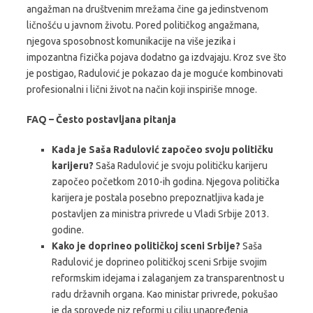
angažman na društvenim mrežama čine ga jedinstvenom
ličnošću u javnom životu. Pored političkog angažmana,
njegova sposobnost komunikacije na više jezika i
impozantna fizička pojava dodatno ga izdvajaju. Kroz sve što
je postigao, Radulović je pokazao da je moguće kombinovati
profesionalni i lični život na način koji inspiriše mnoge.
FAQ – Često postavljana pitanja
Kada je Saša Radulović započeo svoju političku
karijeru?
Saša Radulović je svoju političku karijeru
započeo početkom 2010-ih godina. Njegova politička
karijera je postala posebno prepoznatljiva kada je
postavljen za ministra privrede u Vladi Srbije 2013.
godine.
Kako je doprineo političkoj sceni Srbije?
Saša
Radulović je doprineo političkoj sceni Srbije svojim
reformskim idejama i zalaganjem za transparentnost u
radu državnih organa. Kao ministar privrede, pokušao
je da sprovede niz reformi u cilju unapređenja