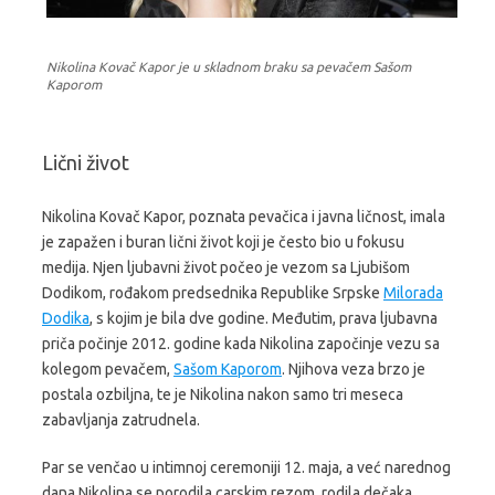
Nikolina Kovač Kapor je u skladnom braku sa pevačem Sašom
Kaporom
Lični život
Nikolina Kovač Kapor, poznata pevačica i javna ličnost, imala
je zapažen i buran lični život koji je često bio u fokusu
medija. Njen ljubavni život počeo je vezom sa Ljubišom
Dodikom, rođakom predsednika Republike Srpske
Milorada
Dodika
, s kojim je bila dve godine. Međutim, prava ljubavna
priča počinje 2012. godine kada Nikolina započinje vezu sa
kolegom pevačem,
Sašom Kaporom
. Njihova veza brzo je
postala ozbiljna, te je Nikolina nakon samo tri meseca
zabavljanja zatrudnela.
Par se venčao u intimnoj ceremoniji 12. maja, a već narednog
dana Nikolina se porodila carskim rezom, rodila dečaka