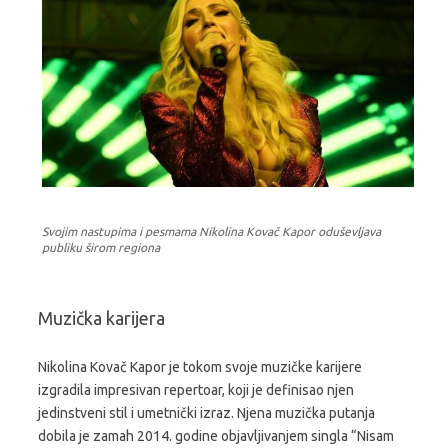
Svojim nastupima i pesmama Nikolina Kovač Kapor oduševljava
publiku širom regiona
Muzička karijera
Nikolina Kovač Kapor je tokom svoje muzičke karijere
izgradila impresivan repertoar, koji je definisao njen
jedinstveni stil i umetnički izraz. Njena muzička putanja
dobila je zamah 2014. godine objavljivanjem singla “Nisam