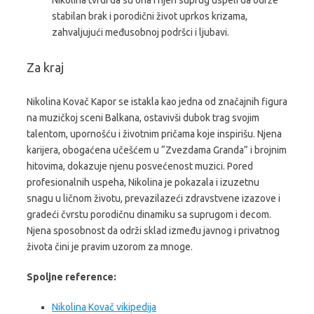
stabilan brak i porodični život uprkos krizama,
zahvaljujući međusobnoj podršci i ljubavi.
Za kraj
Nikolina Kovač Kapor se istakla kao jedna od značajnih figura
na muzičkoj sceni Balkana, ostavivši dubok trag svojim
talentom, upornošću i životnim pričama koje inspirišu. Njena
karijera, obogaćena učešćem u “Zvezdama Granda” i brojnim
hitovima, dokazuje njenu posvećenost muzici. Pored
profesionalnih uspeha, Nikolina je pokazala i izuzetnu
snagu u ličnom životu, prevazilazeći zdravstvene izazove i
gradeći čvrstu porodičnu dinamiku sa suprugom i decom.
Njena sposobnost da održi sklad između javnog i privatnog
života čini je pravim uzorom za mnoge.
Spoljne reference:
Nikolina Kovač vikipedija