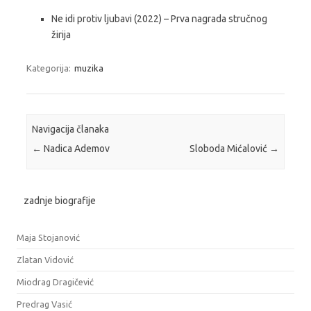
Ne idi protiv ljubavi (2022) – Prva nagrada stručnog
žirija
Kategorija:
muzika
Navigacija članaka
←
Nadica Ademov
Sloboda Mićalović
→
zadnje biografije
Maja Stojanović
Zlatan Vidović
Miodrag Dragičević
Predrag Vasić