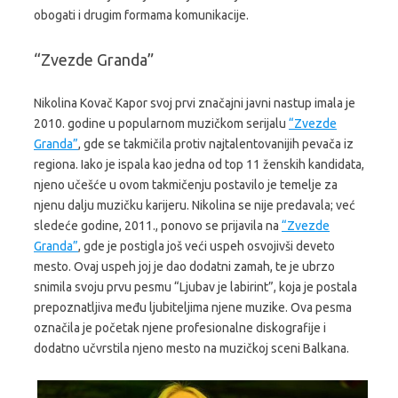
obogati i drugim formama komunikacije.
“Zvezde Granda”
Nikolina Kovač Kapor svoj prvi značajni javni nastup imala je
2010. godine u popularnom muzičkom serijalu
“Zvezde
Granda”
, gde se takmičila protiv najtalentovanijih pevača iz
regiona. Iako je ispala kao jedna od top 11 ženskih kandidata,
njeno učešće u ovom takmičenju postavilo je temelje za
njenu dalju muzičku karijeru. Nikolina se nije predavala; već
sledeće godine, 2011., ponovo se prijavila na
“Zvezde
Granda”
, gde je postigla još veći uspeh osvojivši deveto
mesto. Ovaj uspeh joj je dao dodatni zamah, te je ubrzo
snimila svoju prvu pesmu “Ljubav je labirint”, koja je postala
prepoznatljiva među ljubiteljima njene muzike. Ova pesma
označila je početak njene profesionalne diskografije i
dodatno učvrstila njeno mesto na muzičkoj sceni Balkana.