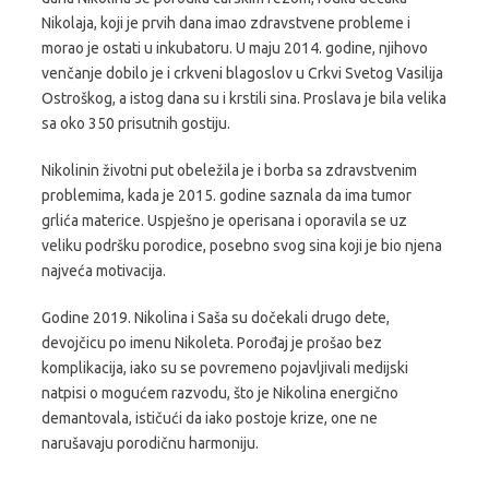
Nikolaja, koji je prvih dana imao zdravstvene probleme i
morao je ostati u inkubatoru. U maju 2014. godine, njihovo
venčanje dobilo je i crkveni blagoslov u Crkvi Svetog Vasilija
Ostroškog, a istog dana su i krstili sina. Proslava je bila velika
sa oko 350 prisutnih gostiju.
Nikolinin životni put obeležila je i borba sa zdravstvenim
problemima, kada je 2015. godine saznala da ima tumor
grlića materice. Uspješno je operisana i oporavila se uz
veliku podršku porodice, posebno svog sina koji je bio njena
najveća motivacija.
Godine 2019. Nikolina i Saša su dočekali drugo dete,
devojčicu po imenu Nikoleta. Porođaj je prošao bez
komplikacija, iako su se povremeno pojavljivali medijski
natpisi o mogućem razvodu, što je Nikolina energično
demantovala, ističući da iako postoje krize, one ne
narušavaju porodičnu harmoniju.