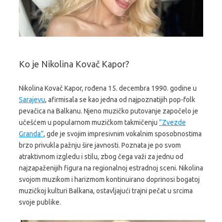
Ko je Nikolina Kovač Kapor?
Nikolina Kovač Kapor, rođena 15. decembra 1990. godine u
Sarajevu
, afirmisala se kao jedna od najpoznatijih pop-folk
pevačica na Balkanu. Njeno muzičko putovanje započelo je
učešćem u popularnom muzičkom takmičenju
“Zvezde
Granda”
, gde je svojim impresivnim vokalnim sposobnostima
brzo privukla pažnju šire javnosti. Poznata je po svom
atraktivnom izgledu i stilu, zbog čega važi za jednu od
najzapaženijih figura na regionalnoj estradnoj sceni. Nikolina
svojom muzikom i harizmom kontinuirano doprinosi bogatoj
muzičkoj kulturi Balkana, ostavljajući trajni pečat u srcima
svoje publike.