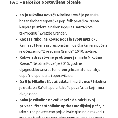
FAQ – najčešće postavljana pitanja
Ko je Nikolina Kovač?
Nikolina Kovač je poznata
bosanskohercegovačka pop-folk pevačica. Njena
karijera je uzletela nakon učešća u muzičkom
takmičenju “Zvezde Granda”.
Kada je Nikolina Kovač počela svoju muzičku
karijeru?
Njena profesionalna muzička karijera počela
je učešćem u “Zvezdama Granda” 2010. godine.
Kakve zdravstvene probleme je imala Nikolina
Kovač?
Nikolina Kovač je 2015. godine
dijagnostikovana sa tumorom grlića materice, ali je
uspešno operisana i oporavila se.
Da li je Nikolina Kovač udata i ima li dece?
Nikolina
je udata za Sašu Kapora, takođe pevača, sa kojim ima
dvoje dece.
Kako je Nikolina Kovač uspela da održi svoj
privatni život stabilnim uprkos medijskoj pažnji?
Iako su se povremeno pojavljivale glasine o razvodu,
Nikolina tvrdi da su ona i njen suprug uspeli da održe