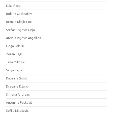
Luka Raco
Bojana Ordinačev
Branko Kljajić Fox
Stefan Cvijović Cvija
Anđela Vujović Angellina
Goga Sekulić
Zoran Pajić
Jana Milić Ilić
Sanja Papić
Katarina Šulkić
Dragana Džajić
Simona Andrejić
Antonina Petković
Sofija Milošević