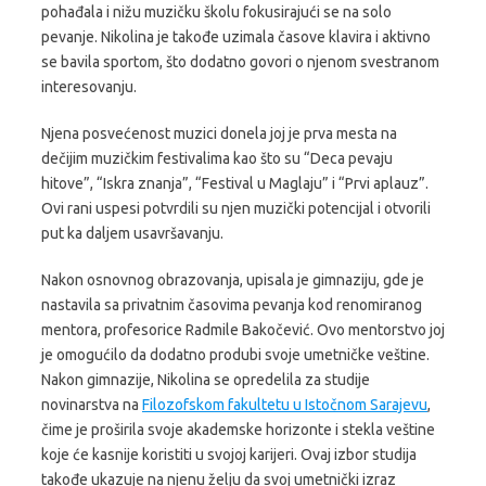
pohađala i nižu muzičku školu fokusirajući se na solo
pevanje. Nikolina je takođe uzimala časove klavira i aktivno
se bavila sportom, što dodatno govori o njenom svestranom
interesovanju.
Njena posvećenost muzici donela joj je prva mesta na
dečijim muzičkim festivalima kao što su “Deca pevaju
hitove”, “Iskra znanja”, “Festival u Maglaju” i “Prvi aplauz”.
Ovi rani uspesi potvrdili su njen muzički potencijal i otvorili
put ka daljem usavršavanju.
Nakon osnovnog obrazovanja, upisala je gimnaziju, gde je
nastavila sa privatnim časovima pevanja kod renomiranog
mentora, profesorice Radmile Bakočević. Ovo mentorstvo joj
je omogućilo da dodatno produbi svoje umetničke veštine.
Nakon gimnazije, Nikolina se opredelila za studije
novinarstva na
Filozofskom fakultetu u Istočnom Sarajevu
,
čime je proširila svoje akademske horizonte i stekla veštine
koje će kasnije koristiti u svojoj karijeri. Ovaj izbor studija
takođe ukazuje na njenu želju da svoj umetnički izraz