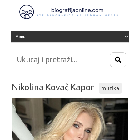
Idi
na
sadržaj
Nikolina Kovač Kapor
muzika