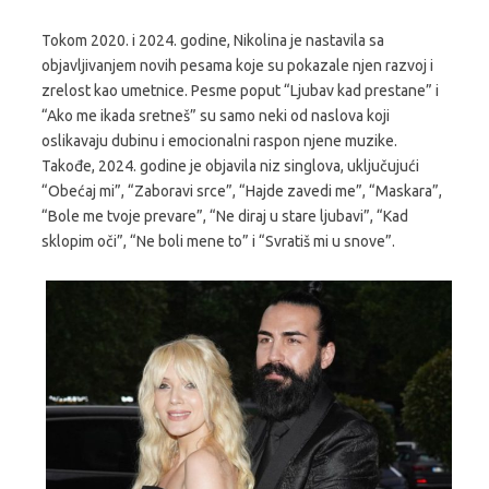
Tokom 2020. i 2024. godine, Nikolina je nastavila sa
objavljivanjem novih pesama koje su pokazale njen razvoj i
zrelost kao umetnice. Pesme poput “Ljubav kad prestane” i
“Ako me ikada sretneš” su samo neki od naslova koji
oslikavaju dubinu i emocionalni raspon njene muzike.
Takođe, 2024. godine je objavila niz singlova, uključujući
“Obećaj mi”, “Zaboravi srce”, “Hajde zavedi me”, “Maskara”,
“Bole me tvoje prevare”, “Ne diraj u stare ljubavi”, “Kad
sklopim oči”, “Ne boli mene to” i “Svratiš mi u snove”.