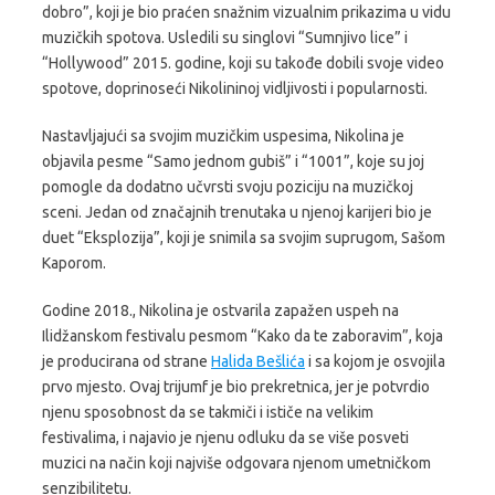
dobro”, koji je bio praćen snažnim vizualnim prikazima u vidu
muzičkih spotova. Usledili su singlovi “Sumnjivo lice” i
“Hollywood” 2015. godine, koji su takođe dobili svoje video
spotove, doprinoseći Nikolininoj vidljivosti i popularnosti.
Nastavljajući sa svojim muzičkim uspesima, Nikolina je
objavila pesme “Samo jednom gubiš” i “1001”, koje su joj
pomogle da dodatno učvrsti svoju poziciju na muzičkoj
sceni. Jedan od značajnih trenutaka u njenoj karijeri bio je
duet “Eksplozija”, koji je snimila sa svojim suprugom, Sašom
Kaporom.
Godine 2018., Nikolina je ostvarila zapažen uspeh na
Ilidžanskom festivalu pesmom “Kako da te zaboravim”, koja
je producirana od strane
Halida Bešlića
i sa kojom je osvojila
prvo mjesto. Ovaj trijumf je bio prekretnica, jer je potvrdio
njenu sposobnost da se takmiči i ističe na velikim
festivalima, i najavio je njenu odluku da se više posveti
muzici na način koji najviše odgovara njenom umetničkom
senzibilitetu.