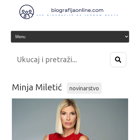
Idi
na
sadržaj
Minja Miletić
novinarstvo