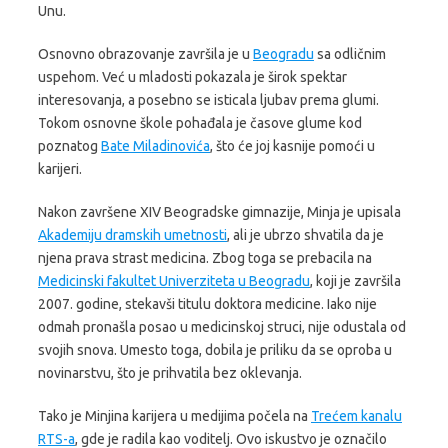
Unu.
Osnovno obrazovanje završila je u
Beogradu
sa odličnim
uspehom. Već u mladosti pokazala je širok spektar
interesovanja, a posebno se isticala ljubav prema glumi.
Tokom osnovne škole pohađala je časove glume kod
poznatog
Bate Miladinovića
, što će joj kasnije pomoći u
karijeri.
Nakon završene XIV Beogradske gimnazije, Minja je upisala
Akademiju dramskih umetnosti
, ali je ubrzo shvatila da je
njena prava strast medicina. Zbog toga se prebacila na
Medicinski fakultet Univerziteta u Beogradu
, koji je završila
2007. godine, stekavši titulu doktora medicine. Iako nije
odmah pronašla posao u medicinskoj struci, nije odustala od
svojih snova. Umesto toga, dobila je priliku da se oproba u
novinarstvu, što je prihvatila bez oklevanja.
Tako je Minjina karijera u medijima počela na
Trećem kanalu
RTS-a
, gde je radila kao voditelj. Ovo iskustvo je označilo