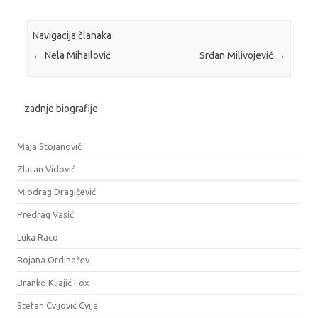
Navigacija članaka
←
Nela Mihailović
Srđan Milivojević
→
zadnje biografije
Maja Stojanović
Zlatan Vidović
Miodrag Dragičević
Predrag Vasić
Luka Raco
Bojana Ordinačev
Branko Kljajić Fox
Stefan Cvijović Cvija