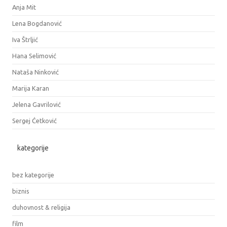
Anja Mit
Lena Bogdanović
Iva Štrljić
Hana Selimović
Nataša Ninković
Marija Karan
Jelena Gavrilović
Sergej Ćetković
kategorije
bez kategorije
biznis
duhovnost & religija
film