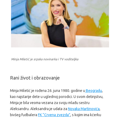
Minja Miletić je srpska novinarka i TV voditeljka
Rani život i obrazovanje
Minja Miletić je rođena 26. juna 1980. godine u
Beogradu
,
kao najstarije dete u uglednoj porodici. U svom detinjstvu,
Minja je bila veoma vezana za svoju mlađu sestru
Aleksandru. Aleksandra je udata za
Novaka Martinovića
,
bivšeg fudbalera
FK “Crvena zvezda”
, s kojim ima kćerku