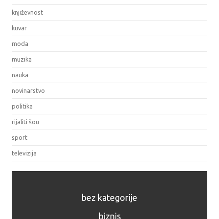
književnost
kuvar
moda
muzika
nauka
novinarstvo
politika
rijaliti šou
sport
televizija
bez kategorije
biznis