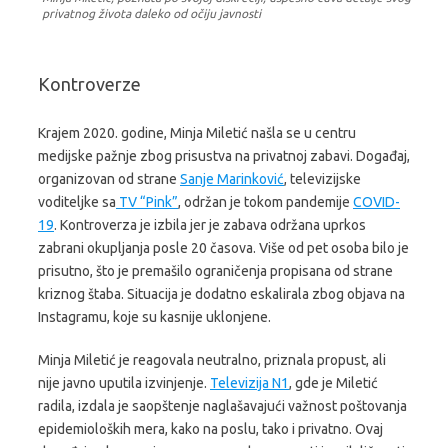
privatnog života daleko od očiju javnosti
Kontroverze
Krajem 2020. godine, Minja Miletić našla se u centru
medijske pažnje zbog prisustva na privatnoj zabavi. Događaj,
organizovan od strane
Sanje Marinković
, televizijske
voditeljke sa
TV “Pink”
, održan je tokom pandemije
COVID-
19
. Kontroverza je izbila jer je zabava održana uprkos
zabrani okupljanja posle 20 časova. Više od pet osoba bilo je
prisutno, što je premašilo ograničenja propisana od strane
kriznog štaba. Situacija je dodatno eskalirala zbog objava na
Instagramu, koje su kasnije uklonjene.
Minja Miletić je reagovala neutralno, priznala propust, ali
nije javno uputila izvinjenje.
Televizija N1
, gde je Miletić
radila, izdala je saopštenje naglašavajući važnost poštovanja
epidemioloških mera, kako na poslu, tako i privatno. Ovaj