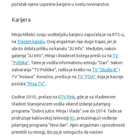
početak njene uspešne karijere u svetu novinarstva.
Karijera
Minja Miletić svoju voditeljsku karijeru započela je na RTS-u,
na
Trećem kanalu
. Ovaj angažman nije dugo trajao, jer je
ubrzo dobila priliku na kanalu “JU Info”. Međutim, nakon
gašenja “JU Info”, Minja i dvadeset kolega prešli su na
TV
“Politika”
. Tamo je vodila informativnu emisiju “Dan”. Nakon
zatvaranja “TV Politike”, radila je kratko na
TV “Studio B”
i
TV “Košava”. Konačno, prešla je na
TV “FOX”
, koja je kasnije
postala
“Prva TV”
.
Godine 2010., prelazi na
RTV Pink
, gde je sa Vladimirom
Vladom Stanojevićem vodila vikend izdanje jutarnjeg
programa “Dobro jutro: Minja i Vlada” sve do 2014. Tada se
pridružuje kablovskoj televiziji
N1
, preuzimajući vođenje
jutarnjeg programa “Novi dan”. Njen angažman i sposobnosti
primetili su mnogi, što joj je omogućilo da nastavi