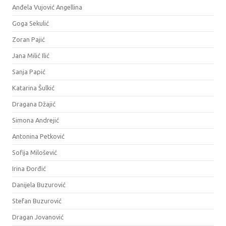
Anđela Vujović Angellina
Goga Sekulić
Zoran Pajić
Jana Milić Ilić
Sanja Papić
Katarina Šulkić
Dragana Džajić
Simona Andrejić
Antonina Petković
Sofija Milošević
Irina Đorđić
Danijela Buzurović
Stefan Buzurović
Dragan Jovanović