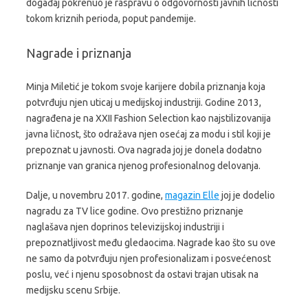
događaj pokrenuo je raspravu o odgovornosti javnih ličnosti
tokom kriznih perioda, poput pandemije.
Nagrade i priznanja
Minja Miletić je tokom svoje karijere dobila priznanja koja
potvrđuju njen uticaj u medijskoj industriji. Godine 2013,
nagrađena je na XXII Fashion Selection kao najstilizovanija
javna ličnost, što odražava njen osećaj za modu i stil koji je
prepoznat u javnosti. Ova nagrada joj je donela dodatno
priznanje van granica njenog profesionalnog delovanja.
Dalje, u novembru 2017. godine,
magazin Elle
joj je dodelio
nagradu za TV lice godine. Ovo prestižno priznanje
naglašava njen doprinos televizijskoj industriji i
prepoznatljivost među gledaocima. Nagrade kao što su ove
ne samo da potvrđuju njen profesionalizam i posvećenost
poslu, već i njenu sposobnost da ostavi trajan utisak na
medijsku scenu Srbije.