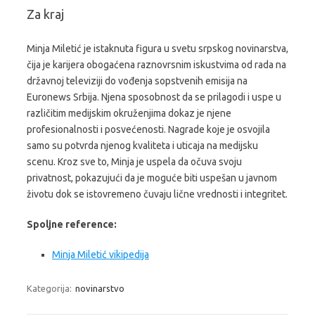
Za kraj
Minja Miletić je istaknuta figura u svetu srpskog novinarstva,
čija je karijera obogaćena raznovrsnim iskustvima od rada na
državnoj televiziji do vođenja sopstvenih emisija na
Euronews Srbija. Njena sposobnost da se prilagodi i uspe u
različitim medijskim okruženjima dokaz je njene
profesionalnosti i posvećenosti. Nagrade koje je osvojila
samo su potvrda njenog kvaliteta i uticaja na medijsku
scenu. Kroz sve to, Minja je uspela da očuva svoju
privatnost, pokazujući da je moguće biti uspešan u javnom
životu dok se istovremeno čuvaju lične vrednosti i integritet.
Spoljne reference:
Minja Miletić vikipedija
Kategorija:
novinarstvo