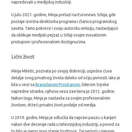
napredovati u medijskoj industriji.
U julu 2021. godine, Minja prelazi na Euronews Srbija, gde
postaje izvršna direktorka programa i članica programskog
saveta. Tamo pokreće i svoju autorsku emisiju, nastavljajući
da oblikuje medijski pejzaž u Srbiji svojim inovativnim
pristupom i profesionalnim dostignućima.
Lični život
Minja Miletić, poznata po svojoj diskreciji, uspešno čuva
detalje svog privatnog života daleko od očiju javnosti. Iako je
bila u vezi sa
Branislavom Prostranom
, liderom Srpske
napredne stranke, njihova veza završena je 2012. godine.
Nakon toga, Minja je nastavila sa svojim profesionalnim
životom, držeći privatni život podalje od medija.
U 2019. godini, Minja je odlučila da napravi pauzu u karijeri
nakon dve decenije rada u televizijskoj industriji, a povod za
to bilo je njeno prvo stanje trudnoće. Taj period u njenom