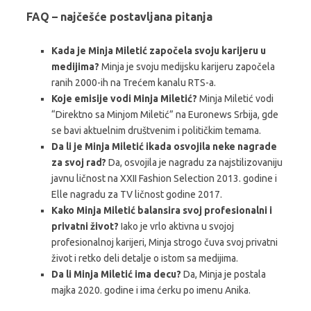
FAQ – najčešće postavljana pitanja
Kada je Minja Miletić započela svoju karijeru u
medijima?
Minja je svoju medijsku karijeru započela
ranih 2000-ih na Trećem kanalu RTS-a.
Koje emisije vodi Minja Miletić?
Minja Miletić vodi
“Direktno sa Minjom Miletić” na Euronews Srbija, gde
se bavi aktuelnim društvenim i političkim temama.
Da li je Minja Miletić ikada osvojila neke nagrade
za svoj rad?
Da, osvojila je nagradu za najstilizovaniju
javnu ličnost na XXII Fashion Selection 2013. godine i
Elle nagradu za TV ličnost godine 2017.
Kako Minja Miletić balansira svoj profesionalni i
privatni život?
Iako je vrlo aktivna u svojoj
profesionalnoj karijeri, Minja strogo čuva svoj privatni
život i retko deli detalje o istom sa medijima.
Da li Minja Miletić ima decu?
Da, Minja je postala
majka 2020. godine i ima ćerku po imenu Anika.