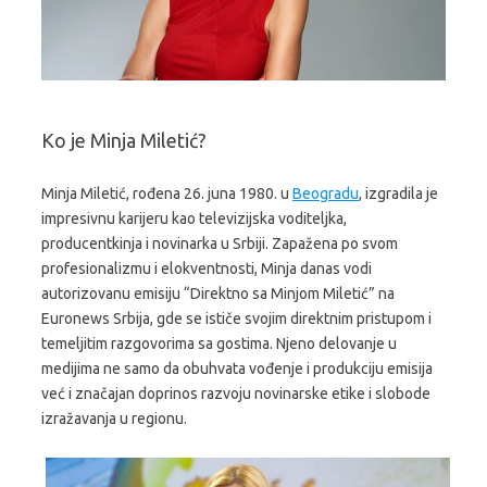
Ko je Minja Miletić?
Minja Miletić, rođena 26. juna 1980. u
Beogradu
, izgradila je
impresivnu karijeru kao televizijska voditeljka,
producentkinja i novinarka u Srbiji. Zapažena po svom
profesionalizmu i elokventnosti, Minja danas vodi
autorizovanu emisiju “Direktno sa Minjom Miletić” na
Euronews Srbija, gde se ističe svojim direktnim pristupom i
temeljitim razgovorima sa gostima. Njeno delovanje u
medijima ne samo da obuhvata vođenje i produkciju emisija
već i značajan doprinos razvoju novinarske etike i slobode
izražavanja u regionu.