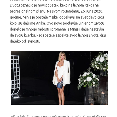
životu označio je novi početak, kako na ličnom, tako i na
profesionalnom planu. Na svom rođendanu, 26. juna 2020.
godine, Minja je postala majka, dočekavši na svet devojčicu
kojoj su dali ime Anika. Ovo novo poglavlje u njenom životu
donelo je mnogo radosti i promena, a Minja i dalje nastavlja
da svoju kćerku, kao i ostale aspekte svog ličnog života, drži
daleko od javnosti.
Minja Miletić, poznata po svojoj diskreciji, uspešno čuva detalje svog