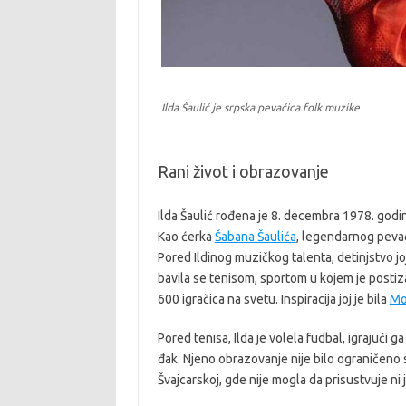
Ilda Šaulić je srpska pevačica folk muzike
Rani život i obrazovanje
Ilda Šaulić rođena je 8. decembra 1978. godi
Kao ćerka
Šabana Šaulića
, legendarnog pevač
Pored Ildinog muzičkog talenta, detinjstvo j
bavila se tenisom, sportom u kojem je postiza
600 igračica na svetu. Inspiracija joj je bila
Mo
Pored tenisa, Ilda je volela fudbal, igrajući 
đak. Njeno obrazovanje nije bilo ograničeno 
Švajcarskoj, gde nije mogla da prisustvuje