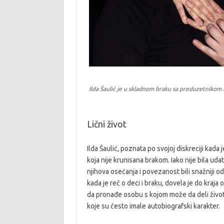
Ilda Šaulić je u skladnom braku sa preduzetniko
Lični život
Ilda Šaulić, poznata po svojoj diskreciji kada
koja nije krunisana brakom. Iako nije bila ud
njihova osećanja i povezanost bili snažniji o
kada je reč o deci i braku, dovela je do kraja 
da pronađe osobu s kojom može da deli život
koje su često imale autobiografski karakter.