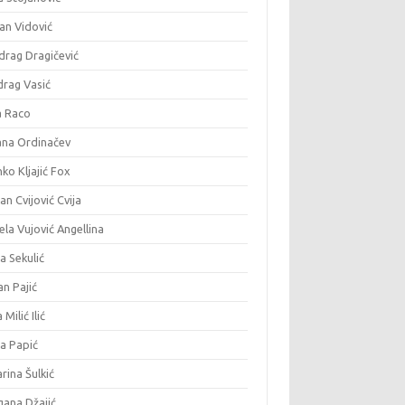
an Vidović
drag Dragičević
drag Vasić
a Raco
ana Ordinačev
ko Kljajić Fox
an Cvijović Cvija
la Vujović Angellina
a Sekulić
n Pajić
 Milić Ilić
ja Papić
rina Šulkić
gana Džajić