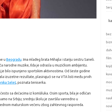
Serg
ka
bez
bizn
duho
film
ne u
Beogradu
. Ima mlađeg brata Mihajla i stariju sestru Saneli.
a narodne muzike, Ilda je odrasla u muzičkom ambijentu.
knji
oj je bilo ispunjeno sportskim aktivnostima. Od šeste godine
kuv
la izuzetne rezultate, plasirajući se na VTA listi među prvih
mo
nika Seleš
, poznata teniserka.
muz
ga često sa dečacima iz komšiluka. Osim sporta, bila je odličan
nau
samo na Srbiju; srednju školu je završila vanredno u
 ni jednom maturskom večeru zbog zahtevnog rasporeda.
nov