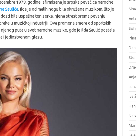
ecembra 1978. godine, afirmisana je srpska pevačica narodne
na Šaulića
, Ilda je od malih nogu bila okružena muzikom, što je
Sim
ladosti bila uspešna teniserka, njena strast prema pevanju
Ant
 korake u muzičkoj industriji. Ova promena smera od sportskih
Sofi
 njenog puta u svet narodne muzike, gde je Ilda Šaulić postala
a i jedinstvenom glasu.
Irin
Dani
Ste
Dra
Anja
Len
Iva Š
Han
Nat
Mar
Jele