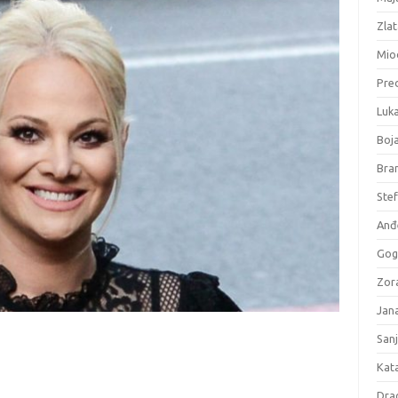
Zlat
Mio
Pre
Luk
Boj
Bran
Stef
Anđe
Gog
Zora
Jana
San
Kata
Dra