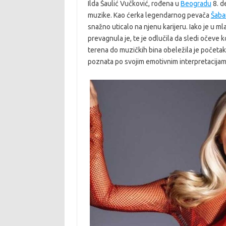
Ilda Šaulić Vučković, rođena u
Beogradu
8. d
muzike. Kao ćerka legendarnog pevača
Šaba
snažno uticalo na njenu karijeru. Iako je u m
prevagnula je, te je odlučila da sledi očeve
terena do muzičkih bina obeležila je početak
poznata po svojim emotivnim interpretacijam