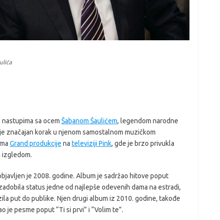
ulića
ela nastupima sa ocem
Šabanom Šaulićem
, legendom narodne
io je značajan korak u njenom samostalnom muzičkom
jama
Grand produkcije
na
televiziji Pink
, gde je brzo privukla
m izgledom.
 objavljen je 2008. godine. Album je sadržao hitove poput
zadobila status jedne od najlepše odevenih dama na estradi,
azila put do publike. Njen drugi album iz 2010. godine, takođe
vao je pesme poput “Ti si prvi” i “Volim te”.