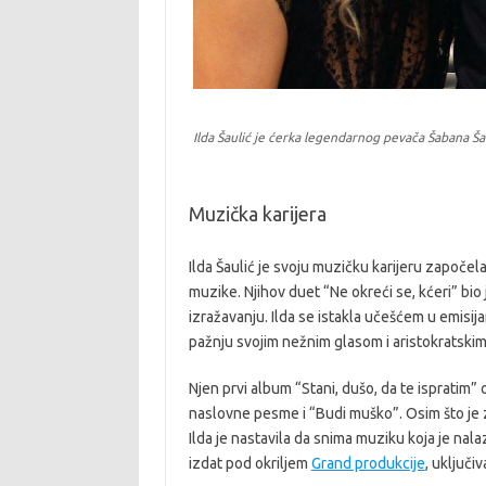
Ilda Šaulić je ćerka legendarnog pevača Šabana Ša
Muzička karijera
Ilda Šaulić je svoju muzičku karijeru započ
muzike. Njihov duet “Ne okreći se, kćeri” b
izražavanju. Ilda se istakla učešćem u emisi
pažnju svojim nežnim glasom i aristokratski
Njen prvi album “Stani, dušo, da te ispratim”
naslovne pesme i “Budi muško”. Osim što je 
Ilda je nastavila da snima muziku koja je nal
izdat pod okriljem
Grand produkcije
, uključi