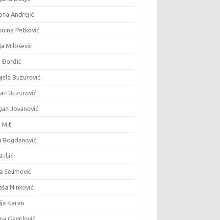
ona Andrejić
onina Petković
ja Milošević
a Đorđić
jela Buzurović
fan Buzurović
gan Jovanović
 Mit
a Bogdanović
trljić
a Selimović
aša Ninković
ija Karan
na Gavrilović