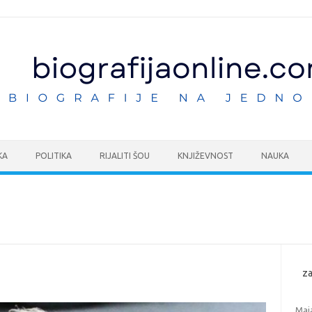
KA
POLITIKA
RIJALITI ŠOU
KNJIŽEVNOST
NAUKA
za
Maj