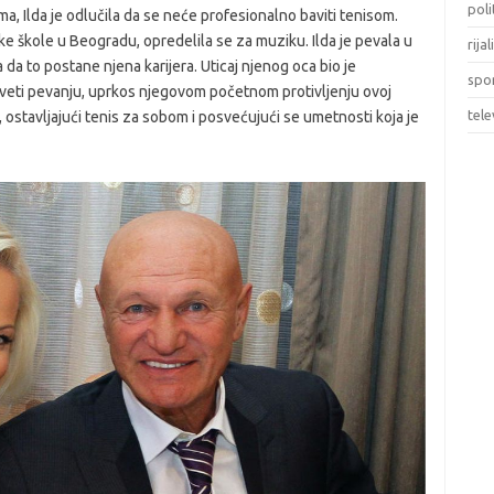
poli
ma, Ilda je odlučila da se neće profesionalno baviti tenisom.
škole u Beogradu, opredelila se za muziku. Ilda je pevala u
rijal
ala da to postane njena karijera. Uticaj njenog oca bio je
spo
veti pevanju, uprkos njegovom početnom protivljenju ovoj
tele
ju, ostavljajući tenis za sobom i posvećujući se umetnosti koja je