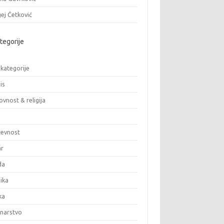
ej Ćetković
tegorije
 kategorije
is
vnost & religija
ževnost
ar
da
ika
ka
inarstvo