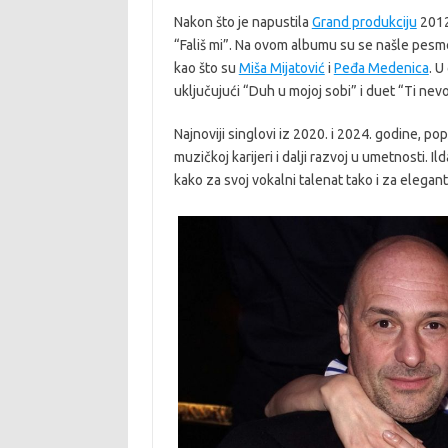
Nakon što je napustila
Grand produkciju
2012.
“Fališ mi”. Na ovom albumu su se našle pesm
kao što su
Miša Mijatović
i
Peđa Medenica
. U
uključujući “Duh u mojoj sobi” i duet “Ti nev
Najnoviji singlovi iz 2020. i 2024. godine, p
muzičkoj karijeri i dalji razvoj u umetnosti. 
kako za svoj vokalni talenat tako i za eleganta