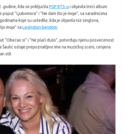
 godine, Ilda se priključila
PGP RTS-u
i objavila treći album
e poput “Ljubomora” i “Ne dam što je moje”, sa saradnicima
 godinama koje su usledile, Ilda je objavila niz singlova,
oljo moja” sa
Lexington bendom
.
oput “Obećao si” i “Ne plači dušo”, potvrđuju njenu posvećenost
Ilda Šaulić ostaje prepoznatljivo ime na muzičkoj sceni, cenjena
n stil.