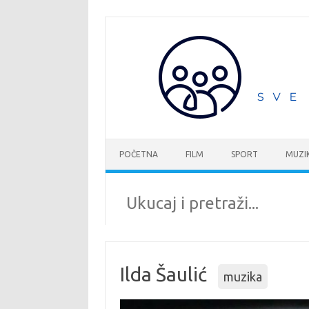
Idi
na
sadržaj
POČETNA
FILM
SPORT
MUZI
Ilda Šaulić
muzika