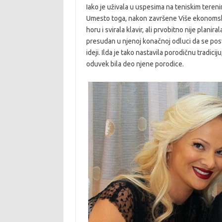
Iako je uživala u uspesima na teniskim tereni
Umesto toga, nakon završene Više ekonomske 
horu i svirala klavir, ali prvobitno nije planir
presudan u njenoj konačnoj odluci da se pos
ideji. Ilda je tako nastavila porodičnu tradici
oduvek bila deo njene porodice.