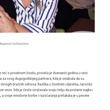
m Bojanom Vučkovićem
 je reč o privatnom životu, provela je dvanaest godina u vezi
ata za svog dugogodišnjeg partnera, Ilda je smatrala da su
d mnogih bračnih odnosa. Razlika u životnim ciljevima, naročito
ove veze. Ilda je često izražavala svoju želju da postane majka i
, a svoje emotivne borbe i razočaranja pretakala je u pesme