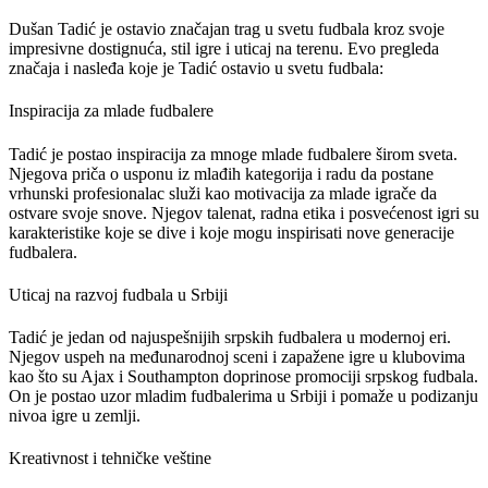
Dušan Tadić je ostavio značajan trag u svetu fudbala kroz svoje
impresivne dostignuća, stil igre i uticaj na terenu. Evo pregleda
značaja i nasleđa koje je Tadić ostavio u svetu fudbala:
Inspiracija za mlade fudbalere
Tadić je postao inspiracija za mnoge mlade fudbalere širom sveta.
Njegova priča o usponu iz mlađih kategorija i radu da postane
vrhunski profesionalac služi kao motivacija za mlade igrače da
ostvare svoje snove. Njegov talenat, radna etika i posvećenost igri su
karakteristike koje se dive i koje mogu inspirisati nove generacije
fudbalera.
Uticaj na razvoj fudbala u Srbiji
Tadić je jedan od najuspešnijih srpskih fudbalera u modernoj eri.
Njegov uspeh na međunarodnoj sceni i zapažene igre u klubovima
kao što su Ajax i Southampton doprinose promociji srpskog fudbala.
On je postao uzor mladim fudbalerima u Srbiji i pomaže u podizanju
nivoa igre u zemlji.
Kreativnost i tehničke veštine