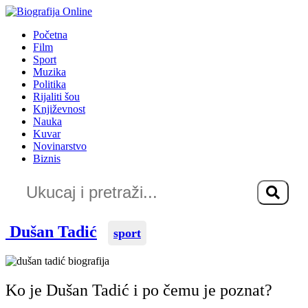
Idi
na
Početna
sadržaj
Film
Sport
Muzika
Politika
Rijaliti šou
Književnost
Nauka
Kuvar
Novinarstvo
Biznis
Dušan Tadić
sport
Ko je Dušan Tadić i po čemu je poznat?