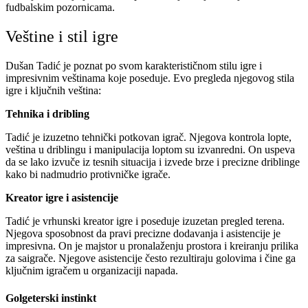
fudbalskim pozornicama.
Veštine i stil igre
Dušan Tadić je poznat po svom karakterističnom stilu igre i
impresivnim veštinama koje poseduje. Evo pregleda njegovog stila
igre i ključnih veština:
Tehnika i dribling
Tadić je izuzetno tehnički potkovan igrač. Njegova kontrola lopte,
veština u driblingu i manipulacija loptom su izvanredni. On uspeva
da se lako izvuče iz tesnih situacija i izvede brze i precizne driblinge
kako bi nadmudrio protivničke igrače.
Kreator igre i asistencije
Tadić je vrhunski kreator igre i poseduje izuzetan pregled terena.
Njegova sposobnost da pravi precizne dodavanja i asistencije je
impresivna. On je majstor u pronalaženju prostora i kreiranju prilika
za saigrače. Njegove asistencije često rezultiraju golovima i čine ga
ključnim igračem u organizaciji napada.
Golgeterski instinkt