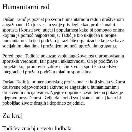
Humanitarni rad
Dušan Tadić je poznat po svom humanitarnom radu i društvenom
angažmanu. On je svestan svoje privilegije kao profesionalni
sportista i koristi svoj uticaj i popularnost kako bi pomogao onima
kojima je pomoć najpotrebnija. Tadić je bio uključen u brojne
humanitarne akcije i podržao je različite organizacije koje se bave
socijalnim pitanjima i pružanjem pomoći ugroženim grupama.
Pored toga, Tadić je pokazao svoju angažovanost u promovisanju
sportskih vrednosti, fair playa i inkluzivnosti. On je podržavao
projekte koji promovišu zdrav način života, sport kao sredstvo
integracije i pružaju podršku mladim sportistima.
Dušan Tadić je primer sportskog profesionalca koji shvata važnost
društvene odgovornosti i aktivno se angažuje u humanitarnim i
društvenim inicijativama. Njegov doprinos izvan terena pokazuje
njegovu posvećenost i želju da koristi svoj status i uticaj kako bi
poboljšao živote drugih i doprineo zajednici.
Za kraj
Tadićev značaj u svetu fudbala