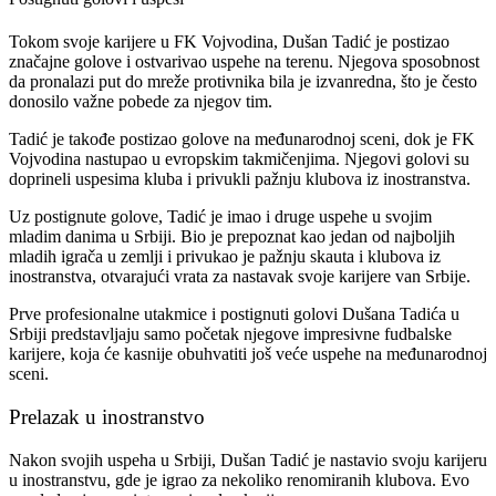
Tokom svoje karijere u FK Vojvodina, Dušan Tadić je postizao
značajne golove i ostvarivao uspehe na terenu. Njegova sposobnost
da pronalazi put do mreže protivnika bila je izvanredna, što je često
donosilo važne pobede za njegov tim.
Tadić je takođe postizao golove na međunarodnoj sceni, dok je FK
Vojvodina nastupao u evropskim takmičenjima. Njegovi golovi su
doprineli uspesima kluba i privukli pažnju klubova iz inostranstva.
Uz postignute golove, Tadić je imao i druge uspehe u svojim
mladim danima u Srbiji. Bio je prepoznat kao jedan od najboljih
mladih igrača u zemlji i privukao je pažnju skauta i klubova iz
inostranstva, otvarajući vrata za nastavak svoje karijere van Srbije.
Prve profesionalne utakmice i postignuti golovi Dušana Tadića u
Srbiji predstavljaju samo početak njegove impresivne fudbalske
karijere, koja će kasnije obuhvatiti još veće uspehe na međunarodnoj
sceni.
Prelazak u inostranstvo
Nakon svojih uspeha u Srbiji, Dušan Tadić je nastavio svoju karijeru
u inostranstvu, gde je igrao za nekoliko renomiranih klubova. Evo