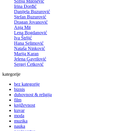
Sofija Milošević
Irina Đorđić
Danijela Buzurović
Stefan Buzurović
Dragan Jovanović
Anja Mit
Lena Bogdanović
Iva Štrljić
Hana Selimović
Nataša Ninković
Marija Karan
Jelena Gavrilović
Sergej Ćetković
kategorije
bez kategorije
biznis
duhovnost & religija
film
književnost
kuvar
moda
muzika
nauka