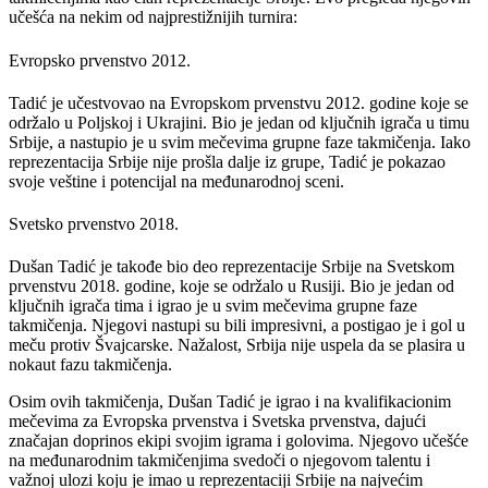
učešća na nekim od najprestižnijih turnira:
Evropsko prvenstvo 2012.
Tadić je učestvovao na Evropskom prvenstvu 2012. godine koje se
održalo u Poljskoj i Ukrajini. Bio je jedan od ključnih igrača u timu
Srbije, a nastupio je u svim mečevima grupne faze takmičenja. Iako
reprezentacija Srbije nije prošla dalje iz grupe, Tadić je pokazao
svoje veštine i potencijal na međunarodnoj sceni.
Svetsko prvenstvo 2018.
Dušan Tadić je takođe bio deo reprezentacije Srbije na Svetskom
prvenstvu 2018. godine, koje se održalo u Rusiji. Bio je jedan od
ključnih igrača tima i igrao je u svim mečevima grupne faze
takmičenja. Njegovi nastupi su bili impresivni, a postigao je i gol u
meču protiv Švajcarske. Nažalost, Srbija nije uspela da se plasira u
nokaut fazu takmičenja.
Osim ovih takmičenja, Dušan Tadić je igrao i na kvalifikacionim
mečevima za Evropska prvenstva i Svetska prvenstva, dajući
značajan doprinos ekipi svojim igrama i golovima. Njegovo učešće
na međunarodnim takmičenjima svedoči o njegovom talentu i
važnoj ulozi koju je imao u reprezentaciji Srbije na najvećim