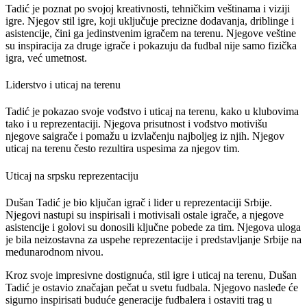
Tadić je poznat po svojoj kreativnosti, tehničkim veštinama i viziji
igre. Njegov stil igre, koji uključuje precizne dodavanja, driblinge i
asistencije, čini ga jedinstvenim igračem na terenu. Njegove veštine
su inspiracija za druge igrače i pokazuju da fudbal nije samo fizička
igra, već umetnost.
Liderstvo i uticaj na terenu
Tadić je pokazao svoje vođstvo i uticaj na terenu, kako u klubovima
tako i u reprezentaciji. Njegova prisutnost i vođstvo motivišu
njegove saigrače i pomažu u izvlačenju najboljeg iz njih. Njegov
uticaj na terenu često rezultira uspesima za njegov tim.
Uticaj na srpsku reprezentaciju
Dušan Tadić je bio ključan igrač i lider u reprezentaciji Srbije.
Njegovi nastupi su inspirisali i motivisali ostale igrače, a njegove
asistencije i golovi su donosili ključne pobede za tim. Njegova uloga
je bila neizostavna za uspehe reprezentacije i predstavljanje Srbije na
međunarodnom nivou.
Kroz svoje impresivne dostignuća, stil igre i uticaj na terenu, Dušan
Tadić je ostavio značajan pečat u svetu fudbala.
Njegovo nasleđe će
sigurno inspirisati buduće generacije fudbalera i ostaviti trag u