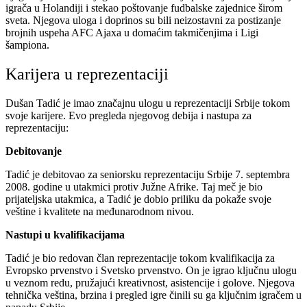
igrača u Holandiji i stekao poštovanje fudbalske zajednice širom
sveta. Njegova uloga i doprinos su bili neizostavni za postizanje
brojnih uspeha AFC Ajaxa u domaćim takmičenjima i Ligi
šampiona.
Karijera u reprezentaciji
Dušan Tadić je imao značajnu ulogu u reprezentaciji Srbije tokom
svoje karijere. Evo pregleda njegovog debija i nastupa za
reprezentaciju:
Debitovanje
Tadić je debitovao za seniorsku reprezentaciju Srbije 7. septembra
2008. godine u utakmici protiv Južne Afrike. Taj meč je bio
prijateljska utakmica, a Tadić je dobio priliku da pokaže svoje
veštine i kvalitete na međunarodnom nivou.
Nastupi u kvalifikacijama
Tadić je bio redovan član reprezentacije tokom kvalifikacija za
Evropsko prvenstvo i Svetsko prvenstvo. On je igrao ključnu ulogu
u veznom redu, pružajući kreativnost, asistencije i golove. Njegova
tehnička veština, brzina i pregled igre činili su ga ključnim igračem u