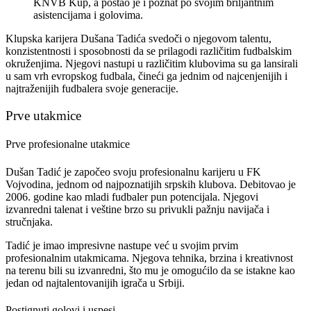
KNVB Kup, a postao je i poznat po svojim briljantnim
asistencijama i golovima.
Klupska karijera Dušana Tadića svedoči o njegovom talentu,
konzistentnosti i sposobnosti da se prilagodi različitim fudbalskim
okruženjima. Njegovi nastupi u različitim klubovima su ga lansirali
u sam vrh evropskog fudbala, čineći ga jednim od najcenjenijih i
najtraženijih fudbalera svoje generacije.
Prve utakmice
Prve profesionalne utakmice
Dušan Tadić je započeo svoju profesionalnu karijeru u FK
Vojvodina, jednom od najpoznatijih srpskih klubova. Debitovao je
2006. godine kao mladi fudbaler pun potencijala. Njegovi
izvanredni talenat i veštine brzo su privukli pažnju navijača i
stručnjaka.
Tadić je imao impresivne nastupe već u svojim prvim
profesionalnim utakmicama. Njegova tehnika, brzina i kreativnost
na terenu bili su izvanredni, što mu je omogućilo da se istakne kao
jedan od najtalentovanijih igrača u Srbiji.
Postignuti golovi i uspesi