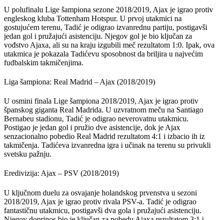
U polufinalu Lige šampiona sezone 2018/2019, Ajax je igrao protiv
engleskog kluba Tottenham Hotspur. U prvoj utakmici na
gostujućem terenu, Tadić je odigrao izvanrednu partiju, postigavši
jedan gol i pružajući asistenciju. Njegov gol je bio ključan za
vođstvo Ajaxa, ali su na kraju izgubili meč rezultatom 1:0. Ipak, ova
utakmica je pokazala Tadićevu sposobnost da briljira u najvećim
fudbalskim takmičenjima.
Liga šampiona: Real Madrid – Ajax (2018/2019)
U osmini finala Lige šampiona 2018/2019, Ajax je igrao protiv
španskog giganta Real Madrida. U uzvratnom meču na Santiago
Bernabeu stadionu, Tadić je odigrao neverovatnu utakmicu.
Postigao je jedan gol i pružio dve asistencije, dok je Ajax
senzacionalno pobedio Real Madrid rezultatom 4:1 i izbacio ih iz
takmičenja. Tadićeva izvanredna igra i učinak na terenu su privukli
svetsku pažnju.
Eredivizija: Ajax – PSV (2018/2019)
U ključnom duelu za osvajanje holandskog prvenstva u sezoni
2018/2019, Ajax je igrao protiv rivala PSV-a. Tadić je odigrao
fantastičnu utakmicu, postigavši dva gola i pružajući asistenciju.
Njegov doprinos bio je ključan za pobedu Ajaxa rezultatom 3:1 i