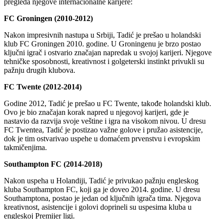
pregleda njegove internacionalne karijere:
FC Groningen (2010-2012)
Nakon impresivnih nastupa u Srbiji, Tadić je prešao u holandski
klub FC Groningen 2010. godine. U Groningenu je brzo postao
ključni igrač i ostvario značajan napredak u svojoj karijeri. Njegove
tehničke sposobnosti, kreativnost i golgeterski instinkt privukli su
pažnju drugih klubova.
FC Twente (2012-2014)
Godine 2012, Tadić je prešao u FC Twente, takođe holandski klub.
Ovo je bio značajan korak napred u njegovoj karijeri, gde je
nastavio da razvija svoje veštine i igra na visokom nivou. U dresu
FC Twentea, Tadić je postizao važne golove i pružao asistencije,
dok je tim ostvarivao uspehe u domaćem prvenstvu i evropskim
takmičenjima.
Southampton FC (2014-2018)
Nakon uspeha u Holandiji, Tadić je privukao pažnju engleskog
kluba Southampton FC, koji ga je doveo 2014. godine. U dresu
Southamptona, postao je jedan od ključnih igrača tima. Njegova
kreativnost, asistencije i golovi doprineli su uspesima kluba u
engleskoj Premijer ligi.