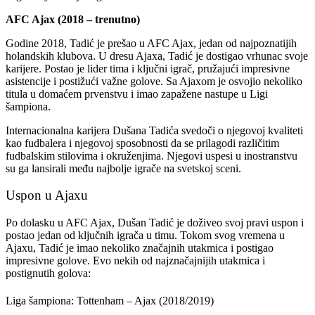
AFC Ajax (2018 – trenutno)
Godine 2018, Tadić je prešao u AFC Ajax, jedan od najpoznatijih
holandskih klubova. U dresu Ajaxa, Tadić je dostigao vrhunac svoje
karijere. Postao je lider tima i ključni igrač, pružajući impresivne
asistencije i postižući važne golove. Sa Ajaxom je osvojio nekoliko
titula u domaćem prvenstvu i imao zapažene nastupe u Ligi
šampiona.
Internacionalna karijera Dušana Tadića svedoči o njegovoj kvaliteti
kao fudbalera i njegovoj sposobnosti da se prilagodi različitim
fudbalskim stilovima i okruženjima. Njegovi uspesi u inostranstvu
su ga lansirali među najbolje igrače na svetskoj sceni.
Uspon u Ajaxu
Po dolasku u AFC Ajax, Dušan Tadić je doživeo svoj pravi uspon i
postao jedan od ključnih igrača u timu. Tokom svog vremena u
Ajaxu, Tadić je imao nekoliko značajnih utakmica i postigao
impresivne golove. Evo nekih od najznačajnijih utakmica i
postignutih golova:
Liga šampiona: Tottenham – Ajax (2018/2019)