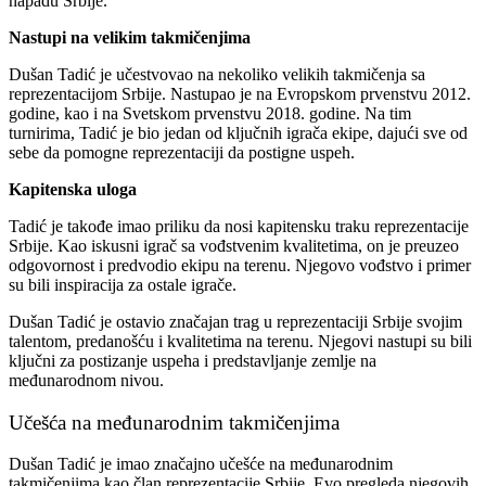
napadu Srbije.
Nastupi na velikim takmičenjima
Dušan Tadić je učestvovao na nekoliko velikih takmičenja sa
reprezentacijom Srbije. Nastupao je na Evropskom prvenstvu 2012.
godine, kao i na Svetskom prvenstvu 2018. godine. Na tim
turnirima, Tadić je bio jedan od ključnih igrača ekipe, dajući sve od
sebe da pomogne reprezentaciji da postigne uspeh.
Kapitenska uloga
Tadić je takođe imao priliku da nosi kapitensku traku reprezentacije
Srbije. Kao iskusni igrač sa vođstvenim kvalitetima, on je preuzeo
odgovornost i predvodio ekipu na terenu. Njegovo vođstvo i primer
su bili inspiracija za ostale igrače.
Dušan Tadić je ostavio značajan trag u reprezentaciji Srbije svojim
talentom, predanošću i kvalitetima na terenu. Njegovi nastupi su bili
ključni za postizanje uspeha i predstavljanje zemlje na
međunarodnom nivou.
Učešća na međunarodnim takmičenjima
Dušan Tadić je imao značajno učešće na međunarodnim
takmičenjima kao član reprezentacije Srbije. Evo pregleda njegovih