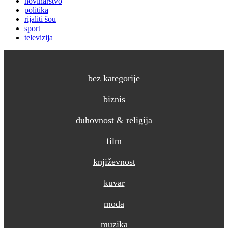
novinarstvo
politika
rijaliti šou
sport
televizija
bez kategorije
biznis
duhovnost & religija
film
književnost
kuvar
moda
muzika