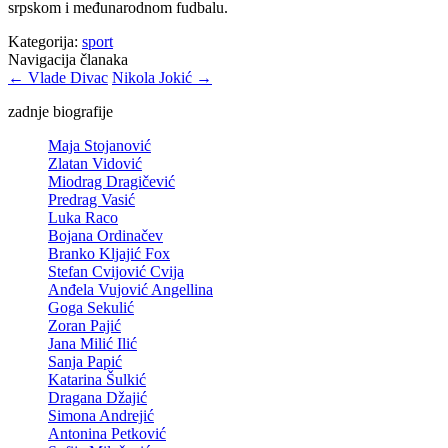
srpskom i međunarodnom fudbalu.
Kategorija:
sport
Navigacija članaka
←
Vlade Divac
Nikola Jokić
→
zadnje biografije
Maja Stojanović
Zlatan Vidović
Miodrag Dragičević
Predrag Vasić
Luka Raco
Bojana Ordinačev
Branko Kljajić Fox
Stefan Cvijović Cvija
Anđela Vujović Angellina
Goga Sekulić
Zoran Pajić
Jana Milić Ilić
Sanja Papić
Katarina Šulkić
Dragana Džajić
Simona Andrejić
Antonina Petković