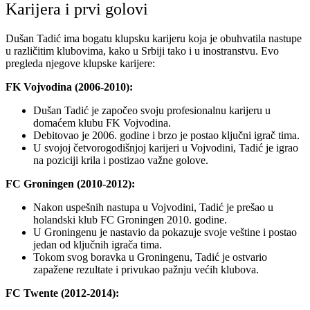
Karijera i prvi golovi
Dušan Tadić ima bogatu klupsku karijeru koja je obuhvatila nastupe
u različitim klubovima, kako u Srbiji tako i u inostranstvu. Evo
pregleda njegove klupske karijere:
FK Vojvodina (2006-2010):
Dušan Tadić je započeo svoju profesionalnu karijeru u
domaćem klubu FK Vojvodina.
Debitovao je 2006. godine i brzo je postao ključni igrač tima.
U svojoj četvorogodišnjoj karijeri u Vojvodini, Tadić je igrao
na poziciji krila i postizao važne golove.
FC Groningen (2010-2012):
Nakon uspešnih nastupa u Vojvodini, Tadić je prešao u
holandski klub FC Groningen 2010. godine.
U Groningenu je nastavio da pokazuje svoje veštine i postao
jedan od ključnih igrača tima.
Tokom svog boravka u Groningenu, Tadić je ostvario
zapažene rezultate i privukao pažnju većih klubova.
FC Twente (2012-2014):