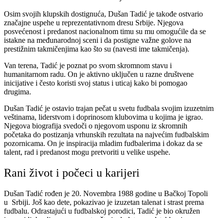
Osim svojih klupskih dostignuća, Dušan Tadić je takođe ostvario
značajne uspehe u reprezentativnom dresu Srbije. Njegova
posvećenost i predanost nacionalnom timu su mu omogućile da se
istakne na međunarodnoj sceni i da postigne važne golove na
prestižnim takmičenjima kao što su (navesti ime takmičenja).
Van terena, Tadić je poznat po svom skromnom stavu i
humanitarnom radu. On je aktivno uključen u razne društvene
inicijative i često koristi svoj status i uticaj kako bi pomogao
drugima.
Dušan Tadić je ostavio trajan pečat u svetu fudbala svojim izuzetnim
veštinama, liderstvom i doprinosom klubovima u kojima je igrao.
Njegova biografija svedoči o njegovom usponu iz skromnih
početaka do postizanja vrhunskih rezultata na najvećim fudbalskim
pozornicama. On je inspiracija mladim fudbalerima i dokaz da se
talent, rad i predanost mogu pretvoriti u velike uspehe.
Rani život i počeci u karijeri
Dušan Tadić rođen je 20. Novembra 1988 godine u Bačkoj Topoli
u Srbiji. Još kao dete, pokazivao je izuzetan talenat i strast prema
fudbalu. Odrastajući u fudbalskoj porodici, Tadić je bio okružen