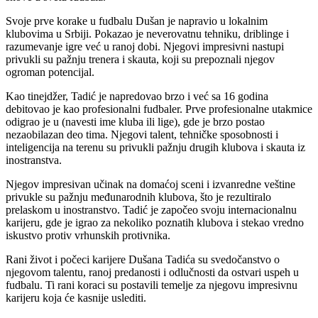
Svoje prve korake u fudbalu Dušan je napravio u lokalnim
klubovima u Srbiji. Pokazao je neverovatnu tehniku, driblinge i
razumevanje igre već u ranoj dobi. Njegovi impresivni nastupi
privukli su pažnju trenera i skauta, koji su prepoznali njegov
ogroman potencijal.
Kao tinejdžer, Tadić je napredovao brzo i već sa 16 godina
debitovao je kao profesionalni fudbaler. Prve profesionalne utakmice
odigrao je u (navesti ime kluba ili lige), gde je brzo postao
nezaobilazan deo tima. Njegovi talent, tehničke sposobnosti i
inteligencija na terenu su privukli pažnju drugih klubova i skauta iz
inostranstva.
Njegov impresivan učinak na domaćoj sceni i izvanredne veštine
privukle su pažnju međunarodnih klubova, što je rezultiralo
prelaskom u inostranstvo. Tadić je započeo svoju internacionalnu
karijeru, gde je igrao za nekoliko poznatih klubova i stekao vredno
iskustvo protiv vrhunskih protivnika.
Rani život i počeci karijere Dušana Tadića su svedočanstvo o
njegovom talentu, ranoj predanosti i odlučnosti da ostvari uspeh u
fudbalu. Ti rani koraci su postavili temelje za njegovu impresivnu
karijeru koja će kasnije uslediti.