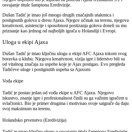
osvajanje titule šampiona Eredivizije.
Dušan Tadić je imao još mnogo drugih značajnih utakmica i
postignutih golova u dresu Ajaxa. Njegov učinak na terenu, njegova
kreativnost, asistencije i sposobnost postizanja golova doneli su mu
priznanje kao jednog od najboljih igrača u Holandiji i Evropi.
Uloga u ekipi Ajaxa
Dušan Tadić je imao ključnu ulogu u ekipi AFC Ajaxa tokom svog
boravka u klubu. Njegova kreativnost, vizija igre i liderstvo bili su
od vitalnog značaja za uspehe koje je Ajax postigao. Evo pregleda
Tadićeve uloge i postignutih uspeha sa Ajaxom:
Vođa ekipe
Tadić je postao jedan od vođa ekipe u AFC Ajaxu. Njegovo
iskustvo, znanje igre i profesionalnost činili su ga važnim igračem u
svlačionici. Bio je primer drugima i motivisao svoje saigrače da daju
svoj maksimum na terenu.
Holandsko prvenstvo (Eredivizija)
Tadić je igrao ključnu ulogu u osvajanju titula šampiona Eredivizije