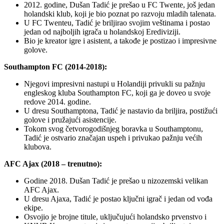
2012. godine, Dušan Tadić je prešao u FC Twente, još jedan
holandski klub, koji je bio poznat po razvoju mladih talenata.
U FC Twenteu, Tadić je briljirao svojim veštinama i postao
jedan od najboljih igrača u holandskoj Erediviziji.
Bio je kreator igre i asistent, a takođe je postizao i impresivne
golove.
Southampton FC (2014-2018):
Njegovi impresivni nastupi u Holandiji privukli su pažnju
engleskog kluba Southampton FC, koji ga je doveo u svoje
redove 2014. godine.
U dresu Southamptona, Tadić je nastavio da briljira, postižući
golove i pružajući asistencije.
Tokom svog četvorogodišnjeg boravka u Southamptonu,
Tadić je ostvario značajan uspeh i privukao pažnju većih
klubova.
AFC Ajax (2018 – trenutno):
Godine 2018. Dušan Tadić je prešao u nizozemski velikan
AFC Ajax.
U dresu Ajaxa, Tadić je postao ključni igrač i jedan od vođa
ekipe.
Osvojio je brojne titule, uključujući holandsko prvenstvo i