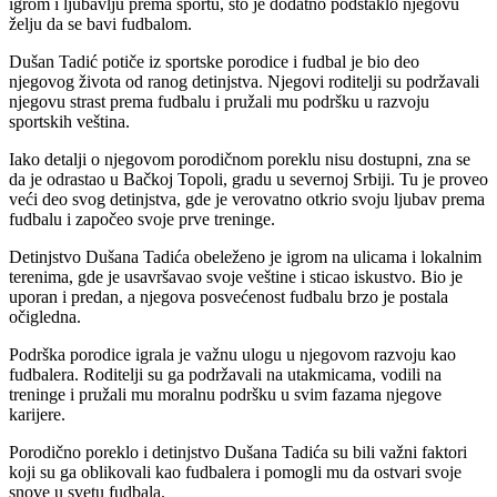
igrom i ljubavlju prema sportu, što je dodatno podstaklo njegovu
želju da se bavi fudbalom.
Dušan Tadić potiče iz sportske porodice i fudbal je bio deo
njegovog života od ranog detinjstva. Njegovi roditelji su podržavali
njegovu strast prema fudbalu i pružali mu podršku u razvoju
sportskih veština.
Iako detalji o njegovom porodičnom poreklu nisu dostupni, zna se
da je odrastao u Bačkoj Topoli, gradu u severnoj Srbiji. Tu je proveo
veći deo svog detinjstva, gde je verovatno otkrio svoju ljubav prema
fudbalu i započeo svoje prve treninge.
Detinjstvo Dušana Tadića obeleženo je igrom na ulicama i lokalnim
terenima, gde je usavršavao svoje veštine i sticao iskustvo. Bio je
uporan i predan, a njegova posvećenost fudbalu brzo je postala
očigledna.
Podrška porodice igrala je važnu ulogu u njegovom razvoju kao
fudbalera. Roditelji su ga podržavali na utakmicama, vodili na
treninge i pružali mu moralnu podršku u svim fazama njegove
karijere.
Porodično poreklo i detinjstvo Dušana Tadića su bili važni faktori
koji su ga oblikovali kao fudbalera i pomogli mu da ostvari svoje
snove u svetu fudbala.