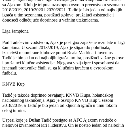
sa Ajaxom. Klub je tri puta uzastopno osvojio prvenstvo u sezonama
2018/2019, 2019/2020 i 2020/2021. Tadić je bio jedan od najboljih
igrača u tim sezonama, postižući golove, pružajući asistencije i
donoseći odlučujuće doprinose u važnim utakmicama.
Liga šampiona
Pod Tadićevim vođstvom, Ajax je postigao zapažene rezultate u Ligi
šampiona. U sezoni 2018/2019, Ajax je stigao do polufinala,
izbacivši renomirane klubove poput Reala Madrida i Juventusa.
Tadić je bio jedan od najboljih igrača turnira, postižući važne golove
i pružajući ključne asistencije. Njegova vizija igre i sposobnost da
iznenadi protivnike činili su ga ključnim igračem u evropskom
fudbalu.
KNVB Kup
Tadić je takođe doprineo osvajanju KNVB Kupa, holandskog
nacionalnog takmičenja. Ajax je osvojio KNVB Kup u sezoni
2018/2019, a Tadić je bio jedan od ključnih igrača u timu tokom
celog turnira.
Uspesi koje je Dušan Tadić postigao sa AFC Ajaxom svedoče o
njegovoj izvanrednoj igri i liderstvu. On je postao jedan od najboljih