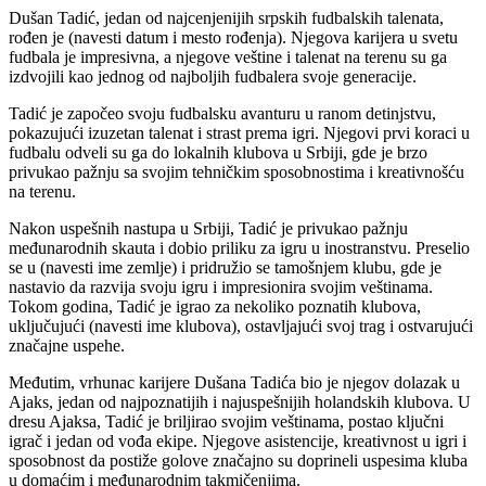
Dušan Tadić, jedan od najcenjenijih srpskih fudbalskih talenata,
rođen je (navesti datum i mesto rođenja). Njegova karijera u svetu
fudbala je impresivna, a njegove veštine i talenat na terenu su ga
izdvojili kao jednog od najboljih fudbalera svoje generacije.
Tadić je započeo svoju fudbalsku avanturu u ranom detinjstvu,
pokazujući izuzetan talenat i strast prema igri. Njegovi prvi koraci u
fudbalu odveli su ga do lokalnih klubova u Srbiji, gde je brzo
privukao pažnju sa svojim tehničkim sposobnostima i kreativnošću
na terenu.
Nakon uspešnih nastupa u Srbiji, Tadić je privukao pažnju
međunarodnih skauta i dobio priliku za igru u inostranstvu. Preselio
se u (navesti ime zemlje) i pridružio se tamošnjem klubu, gde je
nastavio da razvija svoju igru i impresionira svojim veštinama.
Tokom godina, Tadić je igrao za nekoliko poznatih klubova,
uključujući (navesti ime klubova), ostavljajući svoj trag i ostvarujući
značajne uspehe.
Međutim, vrhunac karijere Dušana Tadića bio je njegov dolazak u
Ajaks, jedan od najpoznatijih i najuspešnijih holandskih klubova. U
dresu Ajaksa, Tadić je briljirao svojim veštinama, postao ključni
igrač i jedan od vođa ekipe. Njegove asistencije, kreativnost u igri i
sposobnost da postiže golove značajno su doprineli uspesima kluba
u domaćim i međunarodnim takmičenjima.