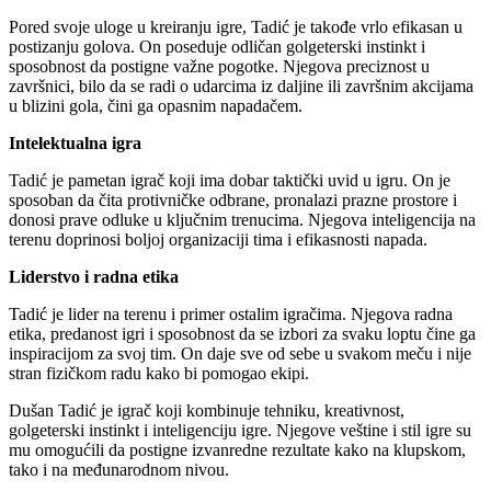
Pored svoje uloge u kreiranju igre, Tadić je takođe vrlo efikasan u
postizanju golova. On poseduje odličan golgeterski instinkt i
sposobnost da postigne važne pogotke. Njegova preciznost u
završnici, bilo da se radi o udarcima iz daljine ili završnim akcijama
u blizini gola, čini ga opasnim napadačem.
Intelektualna igra
Tadić je pametan igrač koji ima dobar taktički uvid u igru. On je
sposoban da čita protivničke odbrane, pronalazi prazne prostore i
donosi prave odluke u ključnim trenucima. Njegova inteligencija na
terenu doprinosi boljoj organizaciji tima i efikasnosti napada.
Liderstvo i radna etika
Tadić je lider na terenu i primer ostalim igračima. Njegova radna
etika, predanost igri i sposobnost da se izbori za svaku loptu čine ga
inspiracijom za svoj tim. On daje sve od sebe u svakom meču i nije
stran fizičkom radu kako bi pomogao ekipi.
Dušan Tadić je igrač koji kombinuje tehniku, kreativnost,
golgeterski instinkt i inteligenciju igre. Njegove veštine i stil igre su
mu omogućili da postigne izvanredne rezultate kako na klupskom,
tako i na međunarodnom nivou.