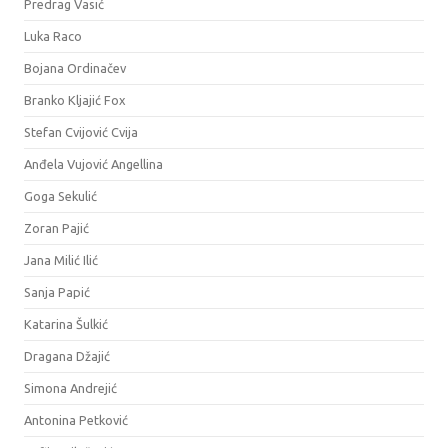
Predrag Vasić
Luka Raco
Bojana Ordinačev
Branko Kljajić Fox
Stefan Cvijović Cvija
Anđela Vujović Angellina
Goga Sekulić
Zoran Pajić
Jana Milić Ilić
Sanja Papić
Katarina Šulkić
Dragana Džajić
Simona Andrejić
Antonina Petković