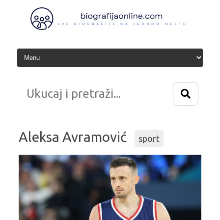
Idi
na
sadržaj
Aleksa Avramović
sport