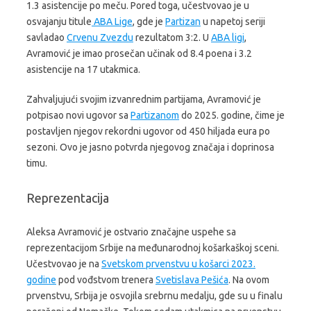
1.3 asistencije po meču. Pored toga, učestvovao je u
osvajanju titule
ABA Lige
, gde je
Partizan
u napetoj seriji
savladao
Crvenu Zvezdu
rezultatom 3:2. U
ABA ligi
,
Avramović je imao prosečan učinak od 8.4 poena i 3.2
asistencije na 17 utakmica.
Zahvaljujući svojim izvanrednim partijama, Avramović je
potpisao novi ugovor sa
Partizanom
do 2025. godine, čime je
postavljen njegov rekordni ugovor od 450 hiljada eura po
sezoni. Ovo je jasno potvrda njegovog značaja i doprinosa
timu.
Reprezentacija
Aleksa Avramović je ostvario značajne uspehe sa
reprezentacijom Srbije na međunarodnoj košarkaškoj sceni.
Učestvovao je na
Svetskom prvenstvu u košarci 2023.
godine
pod vođstvom trenera
Svetislava Pešića
. Na ovom
prvenstvu, Srbija je osvojila srebrnu medalju, gde su u finalu