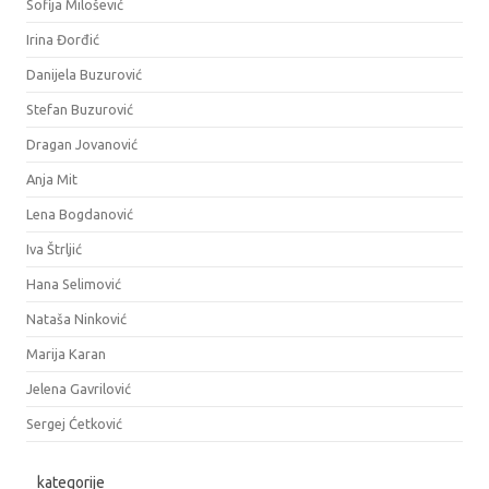
Sofija Milošević
Irina Đorđić
Danijela Buzurović
Stefan Buzurović
Dragan Jovanović
Anja Mit
Lena Bogdanović
Iva Štrljić
Hana Selimović
Nataša Ninković
Marija Karan
Jelena Gavrilović
Sergej Ćetković
kategorije