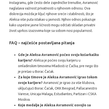
Instagramu, gde često dele zajedničke trenutke, Avramović
naglašava važnost privatnosti u njihovom odnosu. Ova
diskrecija možda je ključ njihove sreće i stabilnosti, što je
Aleksa više puta istakao u javnosti. Njihov odnos pokazuje
kako uspešne javne ličnosti mogu održati skladan privatni
život uprkos izazovima koje sa sobom nosi popularnost.
FAQ – najčešće postavljana pitanja
Gde je Aleksa Avramović počeo svoju košarkašku
karijeru?
Aleksa je počeo svoju karijeru u
omladinskim timovima Mladosti iz Čačka, pre nego što
je prešao u Borac Čačak.
Za koje timove je Aleksa Avramović igrao tokom
svoje karijere?
Avramović je igrao za više klubova,
uključujući Borac Čačak, OKK Beograd, Pallacanestro
Varese, Unicaja Malaga, Estudiantes, Partizan i CSKA
Moskva.
Koje medalje je Aleksa Avramović osvojio sa