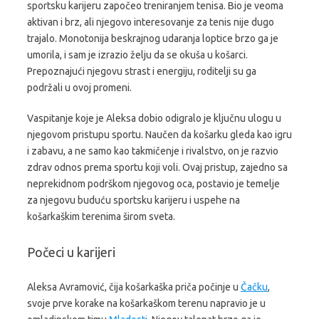
sportsku karijeru započeo treniranjem tenisa. Bio je veoma
aktivan i brz, ali njegovo interesovanje za tenis nije dugo
trajalo. Monotonija beskrajnog udaranja loptice brzo ga je
umorila, i sam je izrazio želju da se okuša u košarci.
Prepoznajući njegovu strast i energiju, roditelji su ga
podržali u ovoj promeni.
Vaspitanje koje je Aleksa dobio odigralo je ključnu ulogu u
njegovom pristupu sportu. Naučen da košarku gleda kao igru
i zabavu, a ne samo kao takmičenje i rivalstvo, on je razvio
zdrav odnos prema sportu koji voli. Ovaj pristup, zajedno sa
neprekidnom podrškom njegovog oca, postavio je temelje
za njegovu buduću sportsku karijeru i uspehe na
košarkaškim terenima širom sveta.
Počeci u karijeri
Aleksa Avramović, čija košarkaška priča počinje u
Čačku
,
svoje prve korake na košarkaškom terenu napravio je u