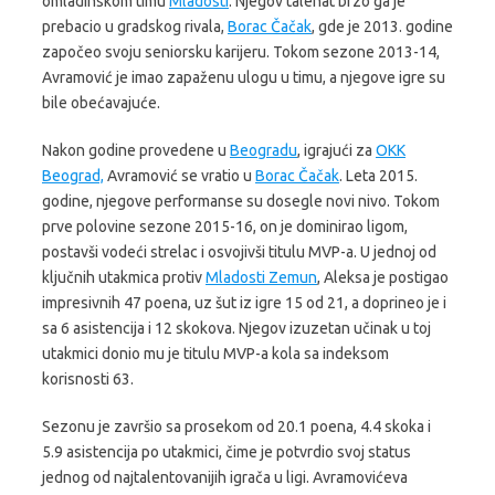
omladinskom timu
Mladosti
. Njegov talenat brzo ga je
prebacio u gradskog rivala,
Borac Čačak
, gde je 2013. godine
započeo svoju seniorsku karijeru. Tokom sezone 2013-14,
Avramović je imao zapaženu ulogu u timu, a njegove igre su
bile obećavajuće.
Nakon godine provedene u
Beogradu
, igrajući za
OKK
Beograd,
Avramović se vratio u
Borac Čačak
. Leta 2015.
godine, njegove performanse su dosegle novi nivo. Tokom
prve polovine sezone 2015-16, on je dominirao ligom,
postavši vodeći strelac i osvojivši titulu MVP-a. U jednoj od
ključnih utakmica protiv
Mladosti Zemun
, Aleksa je postigao
impresivnih 47 poena, uz šut iz igre 15 od 21, a doprineo je i
sa 6 asistencija i 12 skokova. Njegov izuzetan učinak u toj
utakmici donio mu je titulu MVP-a kola sa indeksom
korisnosti 63.
Sezonu je završio sa prosekom od 20.1 poena, 4.4 skoka i
5.9 asistencija po utakmici, čime je potvrdio svoj status
jednog od najtalentovanijih igrača u ligi. Avramovićeva