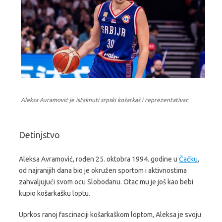
Aleksa Avramović je istaknuti srpski košarkaš i reprezentativac
Detinjstvo
Aleksa Avramović, rođen 25. oktobra 1994. godine u
Čačku
,
od najranijih dana bio je okružen sportom i aktivnostima
zahvaljujući svom ocu Slobodanu. Otac mu je još kao bebi
kupio košarkašku loptu.
Uprkos ranoj fascinaciji košarkaškom loptom, Aleksa je svoju