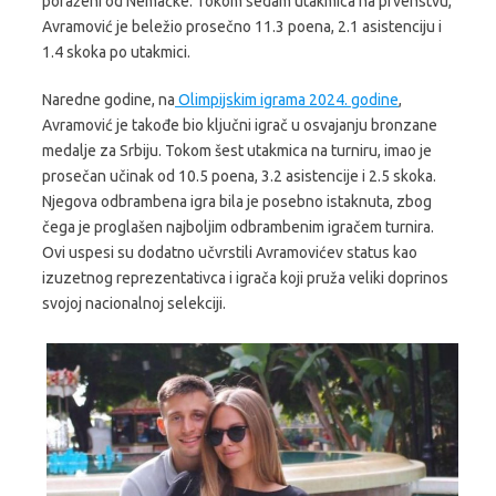
poraženi od Nemačke. Tokom sedam utakmica na prvenstvu,
Avramović je beležio prosečno 11.3 poena, 2.1 asistenciju i
1.4 skoka po utakmici.
Naredne godine, na
Olimpijskim igrama 2024. godine
,
Avramović je takođe bio ključni igrač u osvajanju bronzane
medalje za Srbiju. Tokom šest utakmica na turniru, imao je
prosečan učinak od 10.5 poena, 3.2 asistencije i 2.5 skoka.
Njegova odbrambena igra bila je posebno istaknuta, zbog
čega je proglašen najboljim odbrambenim igračem turnira.
Ovi uspesi su dodatno učvrstili Avramovićev status kao
izuzetnog reprezentativca i igrača koji pruža veliki doprinos
svojoj nacionalnoj selekciji.