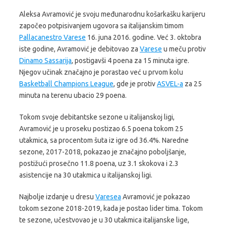
Aleksa Avramović je svoju međunarodnu košarkašku karijeru
započeo potpisivanjem ugovora sa italijanskim timom
Pallacanestro Varese
16. juna 2016. godine. Već 3. oktobra
iste godine, Avramović je debitovao za
Varese
u meču protiv
Dinamo Sassarija
, postigavši 4 poena za 15 minuta igre.
Njegov učinak značajno je porastao već u prvom kolu
Basketball Champions League
, gde je protiv
ASVEL-a
za 25
minuta na terenu ubacio 29 poena.
Tokom svoje debitantske sezone u italijanskoj ligi,
Avramović je u proseku postizao 6.5 poena tokom 25
utakmica, sa procentom šuta iz igre od 36.4%. Naredne
sezone, 2017-2018, pokazao je značajno poboljšanje,
postižući prosečno 11.8 poena, uz 3.1 skokova i 2.3
asistencije na 30 utakmica u italijanskoj ligi.
Najbolje izdanje u dresu
Varesea
Avramović je pokazao
tokom sezone 2018-2019, kada je postao lider tima. Tokom
te sezone, učestvovao je u 30 utakmica italijanske lige,