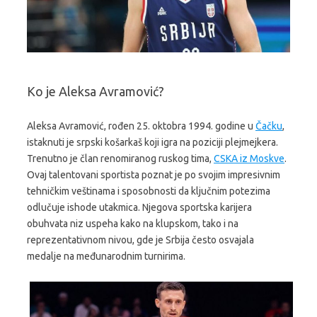
Ko je Aleksa Avramović?
Aleksa Avramović, rođen 25. oktobra 1994. godine u
Čačku
,
istaknuti je srpski košarkaš koji igra na poziciji plejmejkera.
Trenutno je član renomiranog ruskog tima,
CSKA iz Moskve
.
Ovaj talentovani sportista poznat je po svojim impresivnim
tehničkim veštinama i sposobnosti da ključnim potezima
odlučuje ishode utakmica. Njegova sportska karijera
obuhvata niz uspeha kako na klupskom, tako i na
reprezentativnom nivou, gde je Srbija često osvajala
medalje na međunarodnim turnirima.