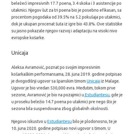
beležeći impresivnih 17.7 poena, 3.4 skoka i 3 asistencije po
utakmici. Njegov šut za tri poena bio je posebno efikasan, sa
procentom pogodaka od 39.5% na 5.2 pokušaja po utakmici,
dok je ukupan procenat šuta iz igre bio 43.8%. Ove statistike
su jasno pokazale njegov razvoj i adaptaciju na visoki nivo
evropske košarke.
Unicaja
Aleksa Avramović, poznat po svojim impresivnim
košarkaškim performansama, 28. juna 2019. godine potpisao
je dvogodišnji ugovor sa španskim timom
Unicaja
iz Malage.
Ugovor je bio vredan 530,000 evra. Međutim, tokom prve
sezone, Avramović je bio na pozajmici u
Estudiantesu
, gde je
u proseku beležio 14.7 poena po utakmici pre nego što je
sezona bila suspendovana zbog globalnih okolnosti.
Njegovo iskustvo u
Estudiantesu
bilo je plodonosno, te je
10. juna 2020. godine potpisao novi ugovor s timom. U