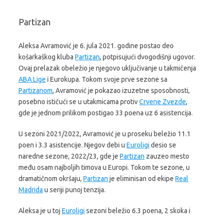
Partizan
Aleksa Avramović je 6. jula 2021. godine postao deo
košarkaškog kluba
Partizan
, potpisujući dvogodišnji ugovor.
Ovaj prelazak obeležio je njegovo uključivanje u takmičenja
ABA Lige
i Eurokupa. Tokom svoje prve sezone sa
Partizanom
, Avramović je pokazao izuzetne sposobnosti,
posebno ističući se u utakmicama protiv
Crvene Zvezde
,
gde je jednom prilikom postigao 33 poena uz 6 asistencija.
U sezoni 2021/2022, Avramović je u proseku beležio 11.1
poen i 3.3 asistencije. Njegov debi u
Euroligi
desio se
naredne sezone, 2022/23, gde je
Partizan
zauzeo mesto
među osam najboljih timova u Europi. Tokom te sezone, u
dramatičnom okršaju,
Partizan
je eliminisan od ekipe
Real
Madrida
u seriji punoj tenzija.
Aleksa je u toj
Euroligi
sezoni beležio 6.3 poena, 2 skoka i