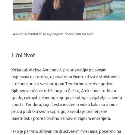
Aleksa Avramović sa suprugom Teodorom na slici
Lični život
Košarkaš Aleksa Avramović, prepoznatljiv po svojim
uspesima na terenu, u privatnom životu uživa u stabilnom i
srećnom braku sa suprugom Teodorom već dve godine.
Njihovo venčanje održano je u Čačku, Aleksinom rodnom
gradu, i okupilo je mnoge njegove kolege i prijatelje iz sveta
sporta. Teodora, koju često možemo videti kako sa tribina
pruža podršku svom suprugu, završila je primenjene
umetnosti i profesionalno se bavi dizajnom enterijera.
Iako je par vrlo aktivan na društvenim mrežama, posebno na