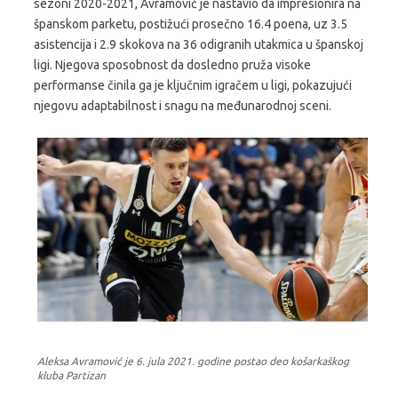
sezoni 2020-2021, Avramović je nastavio da impresionira na
španskom parketu, postižući prosečno 16.4 poena, uz 3.5
asistencija i 2.9 skokova na 36 odigranih utakmica u španskoj
ligi. Njegova sposobnost da dosledno pruža visoke
performanse činila ga je ključnim igračem u ligi, pokazujući
njegovu adaptabilnost i snagu na međunarodnoj sceni.
Aleksa Avramović je 6. jula 2021. godine postao deo košarkaškog
kluba Partizan