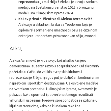
reprezentacijom Srbije?
Aleksa je osvojio srebrnu
medalju na Svetskom prvenstvu 2023. i bronzanu
medalju na Olimpijskim igrama 2024.
Kakav privatni život vodi Aleksa Avramović?
Aleksa je u skladnom braku sa Teodorom, koja je
diplomirala primenjene umetnosti i bavi se dizajnom
enterijera. Par održava privatnost van očiju javnosti.
Za kraj
Aleksa Avramović je kroz svoju košarkašku karijeru
demonstrirao izuzetan razvoj i adaptabilnost. Od skromnih
početaka u Čačku do velikih evropskih klubova i
reprezentacije Srbije, njegov put je obilježen kontinuiranim
napretkom i sportskim dostignućima. Uz osvojene medalje
na Svetskom prvenstvu i Olimpijskim igrama, Avramović je
pokazao kako upornost i posvećenost mogu rezultirati
vrhunskim uspesima. Njegova sposobnost da se izdigne u
ključnim trenucima, kako na klubskom tako i na